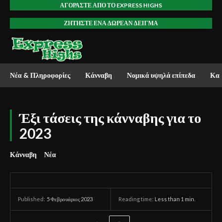
ΑΓΟΡΆΣΤΕ ΑΠΌ ΤΟ EXPRESS HIGHS
ΖΗΤΉΣΤΕ ΈΝΑ ΔΩΡΕΆΝ ΔΕΊΓΜΑ
Νέα & Πληροφορίες
Κάνναβη
Νομικά υψηλά επίπεδα
Καν
Έξι τάσεις της κάνναβης για το
2023
Κάνναβη
Νέα
5 Φεβρουάριος 2023
Reading time:
Less than 1
min.
Published: