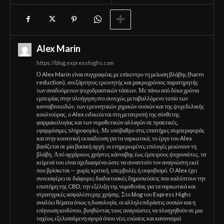
Alex Marin
https://blog.expresshighs.com
Ο Alex Marin είναι συγγραφέας με επίκεντρο τη μείωση βλάβης (harm
reduction), ανεξάρτητος ερευνητής και μακροχρόνιος παρατηρητής
των αναδυόμενων ψυχοδραστικών τάσεων. Με πάνω από δέκα χρόνια
εμπειρίας στην πλοήγηση στο συνεχώς μεταβαλλόμενο τοπίο των
κανναβινοειδών, των ερευνητικών χημικών ουσιών και της ψυχεδελικής
κουλτούρας, ο Alex ειδικεύεται στη μετατροπή της σύνθετης
φαρμακολογίας και των νομοθετικών αλλαγών σε πρακτικές,
εφαρμόσιμες πληροφορίες. Με υπόβαθρο στις επιστήμες συμπεριφοράς
και στην κοινοτική εκπαίδευση για τα ναρκωτικά, το έργο του Alex
βασίζεται σε μία βασική αρχή: οι ενημερωμένες επιλογές μειώνουν τη
βλάβη. Από αρχάριους χρήστες κάνναβης έως έμπειρους ψυχοναύτες, τα
κείμενά του είναι σχεδιασμένα ώστε να συναντούν τον αναγνώστη εκεί
που βρίσκεται — χωρίς κριτική, υπερβολές ή εκφοβισμό. Ο Alex έχει
συνεισφέρει σε διάφορες διαδικτυακές δημοσιεύσεις που καλύπτουν την
επιστήμη της CBD, την εξέλιξη της νομοθεσίας για τα ναρκωτικά και
στρατηγικές ασφαλέστερης χρήσης. Στο blog του Express Highs
αναλύει θέματα όπως η δοσολογία, οι αλληλεπιδράσεις ουσιών και η
επίγνωση κινδύνου, βοηθώντας τους αναγνώστες να πλοηγηθούν σε μια
ταχέως εξελισσόμενη αγορά όπου νέες ενώσεις και κανονισμοί