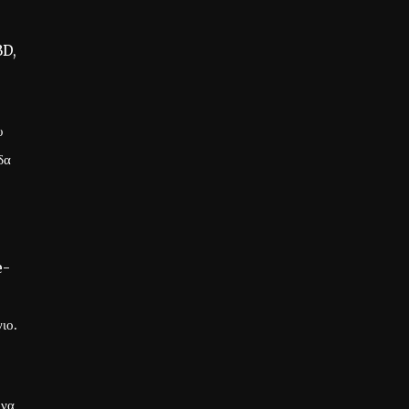
BD,
υ
δα
e-
ιο.
 να