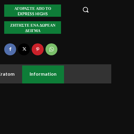
ΑΓΟΡΆΣΤΕ ΑΠΌ ΤΟ
EXPRESS HIGHS
ΖΗΤΉΣΤΕ ΈΝΑ ΔΩΡΕΆΝ
ΔΕΊΓΜΑ
Kratom
Information