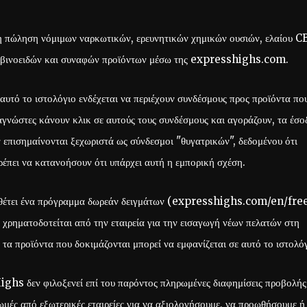
η πώληση νόμιμων ναρκωτικών, ερευνητικών χημικών ουσιών, ελαίου C
βινοειδών και συναφών προϊόντων μέσω της expresshighs.com.
αυτό το ιστολόγιο ενδέχεται να περιέχουν συνδέσμους προς προϊόντα πο
νώστες κάνουν κλικ σε αυτούς τους συνδέσμους και αγοράζουν, τα έσο
επισημαίνονται ξεχωριστά ως σύνδεσμοι "θυγατρικών", δεδομένου ότι
έπει να κατανοήσουν ότι υπάρχει αυτή η εμπορική σχέση.
έτει ένα πρόγραμμα δωρεάν δειγμάτων (expresshighs.com/en/fre
χρηματοδοτείται από την εταιρεία για την εισαγωγή νέων πελατών στη
 τα προϊόντα που δοκιμάζονται μπορεί να εμφανίζεται σε αυτό το ιστολόγ
hs δεν φιλοξενεί επί του παρόντος πληρωμένες διαφημίσεις προβολής
μές από εξωτερικές εταιρείες για να αξιολογήσουμε, να προωθήσουμε ή