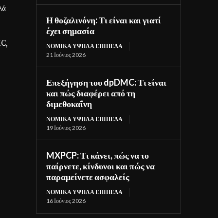
λά
Η θοζαλινόνη: Τι είναι και γιατί
έχει σημασία
HC,
ΝΟΜΙΚΆ ΥΨΗΛΆ ΕΠΊΠΕΔΑ
21 Ιούνιος 2026
Επεξήγηση του dpDMC: Τι είναι
και πώς διαφέρει από τη
διμεθοκαΐνη
ΝΟΜΙΚΆ ΥΨΗΛΆ ΕΠΊΠΕΔΑ
19 Ιούνιος 2026
MXPCP: Τι κάνει, πώς να το
παίρνετε, κίνδυνοι και πώς να
παραμείνετε ασφαλείς
ΝΟΜΙΚΆ ΥΨΗΛΆ ΕΠΊΠΕΔΑ
16 Ιούνιος 2026