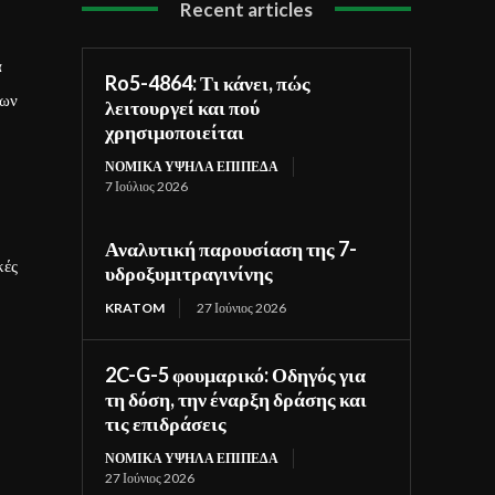
Recent articles
α
Ro5-4864: Τι κάνει, πώς
ρων
λειτουργεί και πού
χρησιμοποιείται
ΝΟΜΙΚΆ ΥΨΗΛΆ ΕΠΊΠΕΔΑ
7 Ιούλιος 2026
Αναλυτική παρουσίαση της 7-
κές
υδροξυμιτραγινίνης
KRATOM
27 Ιούνιος 2026
2C-G-5 φουμαρικό: Οδηγός για
τη δόση, την έναρξη δράσης και
τις επιδράσεις
ΝΟΜΙΚΆ ΥΨΗΛΆ ΕΠΊΠΕΔΑ
27 Ιούνιος 2026