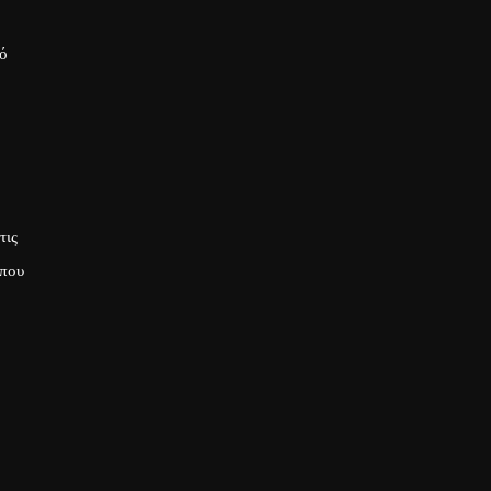
κό
τις
όπου