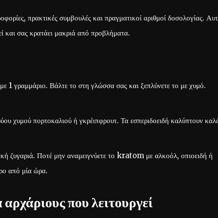
οφορίες, πρακτικές συμβουλές και πραγματικοί αριθμοί δοσολογίας. Αυτ
εί και σας κρατάει μακριά από προβλήματα.
ε 1 γραμμάριο. Βάλτε το στη γλώσσα σας και ξεπλύνετε το με χυμό.
κρύου χυμού πορτοκαλιού ή γκρέιπφρουτ. Τα εσπεριδοειδή καλύπτουν καλ
ή ζυγαριά. Ποτέ μην αναμειγνύετε το kratom με αλκοόλ, οπιοειδή ή
ρο από μία ώρα.
α αρχάριους που λειτουργεί