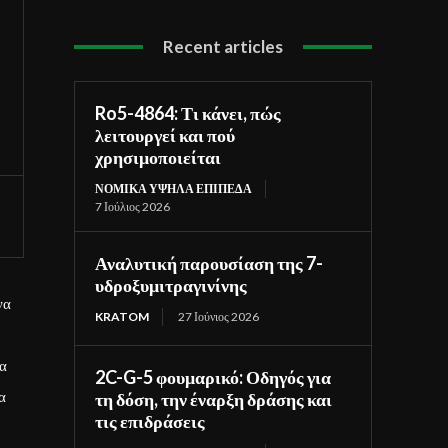
Recent articles
Ro5-4864: Τι κάνει, πώς
λειτουργεί και πού
χρησιμοποιείται
ΝΟΜΙΚΆ ΥΨΗΛΆ ΕΠΊΠΕΔΑ
7 Ιούλιος 2026
Αναλυτική παρουσίαση της 7-
υδροξυμιτραγινίνης
να
KRATOM
27 Ιούνιος 2026
ια
2C-G-5 φουμαρικό: Οδηγός για
α
τη δόση, την έναρξη δράσης και
τις επιδράσεις