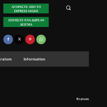
ΑΓΟΡΆΣΤΕ ΑΠΌ ΤΟ
EXPRESS HIGHS
ΖΗΤΉΣΤΕ ΈΝΑ ΔΩΡΕΆΝ
ΔΕΊΓΜΑ
Kratom
Information
Kratom