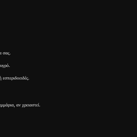
α σας.
 υγρό.
 εσπεριδοειδές.
μάρια, αν χρειαστεί.