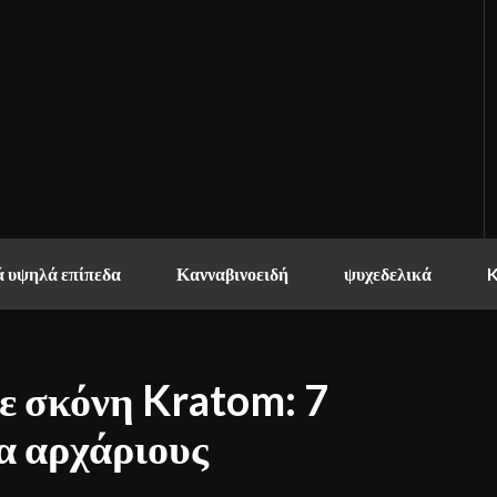
 υψηλά επίπεδα
Κανναβινοειδή
ψυχεδελικά
ε σκόνη Kratom: 7
α αρχάριους