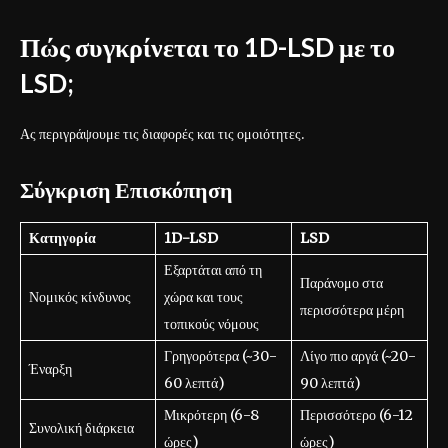
Πώς συγκρίνεται το 1D-LSD με το
LSD;
Ας περιγράψουμε τις διαφορές και τις ομοιότητες.
Σύγκριση Επισκόπηση
Κατηγορία
1D-LSD
LSD
Εξαρτάται από τη
Παράνομο στα
Νομικός κίνδυνος
χώρα και τους
περισσότερα μέρη
τοπικούς νόμους
Γρηγορότερα (~30-
Λίγο πιο αργά (~20-
Έναρξη
60 λεπτά)
90 λεπτά)
Μικρότερη (6-8
Περισσότερο (6-12
Συνολική διάρκεια
ώρες)
ώρες)