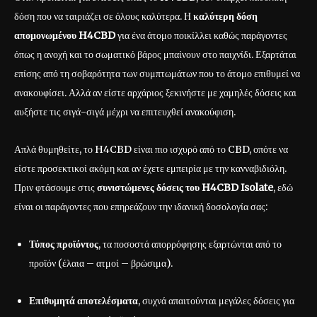
δόση που να ταιριάζει σε όλους καλύτερα. Η
καλύτερη δόση
απομονωμένου H4CBD
για ένα άτομο ποικίλλει καθώς παράγοντες
όπως η ανοχή και το σωματικό βάρος μπαίνουν στο παιχνίδι. Εξαρτάται
επίσης από τη σοβαρότητα των συμπτωμάτων που το άτομο επιθυμεί να
ανακουφίσει. Αλλά αν είστε αρχάριος ξεκινήστε με χαμηλές δόσεις και
αυξήστε τις σιγά-σιγά μέχρι να επιτευχθεί ανακούφιση.
Απλά θυμηθείτε, το H4CBD είναι πιο ισχυρό από το CBD, οπότε να
είστε προσεκτικοί ακόμη και αν έχετε εμπειρία με την κανναβιδιόλη.
Πριν φτάσουμε στις
συνιστώμενες δόσεις του H4CBD Isolate
, εδώ
είναι οι παράγοντες που επηρεάζουν την ιδανική δοσολογία σας:
Τύπος προϊόντος
, τα ποσοστά απορρόφησης εξαρτώνται από το
προϊόν (έλαια – ατμοί – βρώσιμα).
Επιθυμητά αποτελέσματα
, συχνά απαιτούνται μεγάλες δόσεις για