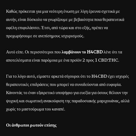
Καθώς πρόκειται για μια νεότερη ένωση με λίγη έρευνα σχετικά με
αυτήν, είναι δύσκολο να γνωρίζουμε με βεβαιότητα ποια θεραπευτικά
οφέλη επιφυλάσσει. Έτσι, από τώρα και στο εξής, πρέπει να
προχωρήσουμε σε ανεπίσημους ισχυρισμούς.
Αυτό είπε. Οι περισσότεροι που
λαμβάνουν το H4CBD
λένε ότι τα
αποτελέσματα είναι παρόμοια με ένα προϊόν 2 προς 1 CBD:THC.
Για το λόγο αυτό, είμαστε αρκετά σίγουροι ότι το H4CBD έχει ισχυρές
θεραπευτικές επιδράσεις που μπορεί να συνοδεύονται από ευφορία.
Κάνοντάς το έναν εξαιρετικό υποψήφιο για ευεξία για όσους θέλουν την
ψυχική και σωματική ανακούφιση της παραδοσιακής μαριχουάνας, αλλά
χωρίς το μαστούρωμα του καναπέ.
Οι άνθρωποι ρωτούν επίσης