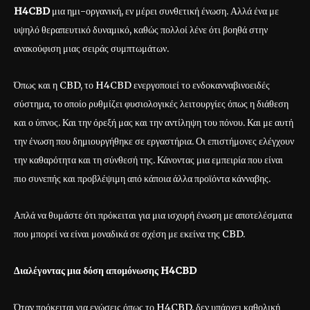
H4CBD
μια ημι-οργανική, εν μέρει συνθετική ένωση. Αλλά ένα με
υψηλό θεραπευτικό δυναμικό, καθώς πολλοί λένε ότι βοηθά στην
ανακούφιση μιας σειράς συμπτωμάτων.
Όπως και η CBD, το H4CBD ενεργοποιεί το ενδοκανναβινοειδές
σύστημα, το οποίο ρυθμίζει φυσιολογικές λειτουργίες όπως η διάθεση
και ο ύπνος. Και την όρεξή μας και την αντίληψη του πόνου. Και με αυτή
την ένωση που δημιουργήθηκε σε εργαστήρια. Οι επιστήμονες ελέγχουν
την καθαρότητα και τη σύνθεσή της. Κάνοντας μια εμπειρία που είναι
πιο συνεπής και προβλέψιμη από κάποια άλλα προϊόντα κάνναβης.
Απλά να θυμάστε ότι πρόκειται για μια ισχυρή ένωση με αποτελέσματα
που μπορεί να είναι μοναδικά σε σχέση με εκείνα της CBD.
Διαλέγοντας μια δόση απομόνωσης H4CBD
Όταν πρόκειται για ενώσεις όπως το H4CBD, δεν υπάρχει καθολική