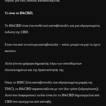
λόγους για τους οποίους κατασκευάζεται.
Τι είναι το H4CBD;
Το H4CBD είναι ένα συνθετικό κανναβινοειδές και μια υδρογονωμένη
έκδοση της CBD.
Είναι ένα από τα νεότερα κανναβινοειδή – οπότε μπορεί να μην το έχετε
ακούσει.
Αλλά γίνεται γρήγορα δημοφιλής λόγω των υποτιθέμενων
πλεονεκτημάτων και της δραστικότητάς της.
Όπως το HHC (ένα κανναβινοειδές και υδρογονωμένη μορφή της
THC), το H4CBD παρασκευάζεται με τον ίδιο τρόπο (υδρογόνωση).
Αυτό που διαφοροποιεί τα δύο είναι ότι το H4CBD δημιουργείται από
CBD που προέρχεται από κάνναβη.