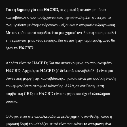
Για
τη δημιουργία του H4CBD
, οι χημικοί ξεκινούν με μόρια
κανναβιδιόλης που προέρχονται από την κάνναβη. Στη συνέχεια το
αναμιγνύουν με άτομα υδρογόνου, εξ ου και η ονομασία
υδρογόνωση
.
Με τον τρόπο αυτό πυροδοτείται μια χημική αντίδραση που προκαλεί
την εμφάνιση μιας νέας ένωσης. Και σε αυτή την περίπτωση, αυτό θα
ήταν
το H4CBD
.
Αλλά τι είναι το H4CBD; Και πιο συγκεκριμένα, το απομονωμένο
H4CBD; Αρχικά, το H4CBD (ή δέλτα-4 κανναβιδιόλη) είναι μια
συνθετική μορφή της κανναβιδιόλης, η οποία είναι μια φυσική ένωση
που εμφανίζεται στα φυτά κάνναβης. Αλλά, σε αντίθεση με τη
συμβατική CBD, το H4CBD είναι
εν μέρει
και όχι εξ ολοκλήρου
φυσικό.
Ο λόγος είναι ότι παρασκευάζεται μέσω χημικής σύνθεσης, όπου η
μοριακή δομή του αλλάζει. Αυτό είναι που κάνει
το απομονωμένο