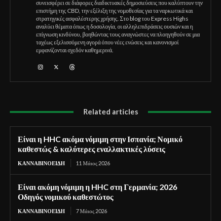
συνεισφέρει σε διάφορες διαδικτυακές δημοσιεύσεις που καλύπτουν την
επιστήμη της CBD, την εξέλιξη της νομοθεσίας για τα ναρκωτικά και
στρατηγικές ασφαλέστερης χρήσης. Στο blog του Express Highs
αναλύει θέματα όπως η δοσολογία, οι αλληλεπιδράσεις ουσιών και η
επίγνωση κινδύνου, βοηθώντας τους αναγνώστες να πλοηγηθούν σε μια
ταχέως εξελισσόμενη αγορά όπου νέες ενώσεις και κανονισμοί
εμφανίζονται σχεδόν καθημερινά.
Related articles
Είναι η HHC ακόμα νόμιμη στην Ισπανία; Νομικό
καθεστώς & καλύτερες εναλλακτικές λύσεις
ΚΑΝΝΑΒΙΝΟΕΙΔΉ
11 Μάιος 2026
Είναι ακόμη νόμιμη η HHC στη Γερμανία; 2026
Οδηγός νομικού καθεστώτος
ΚΑΝΝΑΒΙΝΟΕΙΔΉ
7 Μάιος 2026