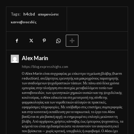
Tags:
h4cbd
απομονώστε
κανναβινοειδές
Alex Marin
https://blog.expresshighs.com
Ο Alex Marin είναι συγγραφέας με επίκεντρο τη μείωση βλάβης (harm
reduction), ανεξάρτητος ερευνητής και μακροχρόνιος παρατηρητής
των αναδυόμενων ψυχοδραστικών τάσεων. Με πάνω από δέκα χρόνια
εμπειρίας στην πλοήγηση στο συνεχώς μεταβαλλόμενο τοπίο των
κανναβινοειδών, των ερευνητικών χημικών ουσιών και της ψυχεδελικής
κουλτούρας, ο Alex ειδικεύεται στη μετατροπή της σύνθετης
φαρμακολογίας και των νομοθετικών αλλαγών σε πρακτικές,
εφαρμόσιμες πληροφορίες. Με υπόβαθρο στις επιστήμες συμπεριφοράς
και στην κοινοτική εκπαίδευση για τα ναρκωτικά, το έργο του Alex
βασίζεται σε μία βασική αρχή: οι ενημερωμένες επιλογές μειώνουν τη
βλάβη. Από αρχάριους χρήστες κάνναβης έως έμπειρους ψυχοναύτες, τα
κείμενά του είναι σχεδιασμένα ώστε να συναντούν τον αναγνώστη εκεί
που βρίσκεται — χωρίς κριτική, υπερβολές ή εκφοβισμό. Ο Alex έχει