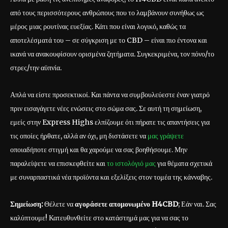
από τους περισσότερους ανθρώπους που το λαμβάνουν συνήθως ως
μέρος μιας ρουτίνας ευεξίας. Κάτι που είναι λογικό, καθώς τα
αποτελέσματά του – σε σύγκριση με το CBD – είναι πιο έντονα και
ικανά να ανακουφίσουν ορισμένα ζητήματα. Συγκεκριμένα, τον πόνο/το
στρες/την αϋπνία.
Απλά να είστε προσεκτικοί. Και πάντα να συμβουλεύεστε έναν γιατρό
πριν εισαγάγετε νέες ενώσεις στο σώμα σας. Σε αυτή τη σημείωση,
εμείς στην Express Highs ελπίζουμε ότι πήρατε τις απαντήσεις για
τις οποίες ήρθατε, αλλά αν όχι, μη διστάσετε να
μας γράψετε
οποιαδήποτε στιγμή και θα χαρούμε να σας βοηθήσουμε. Μην
παραλείψετε να επισκεφθείτε και
το ιστολόγιό μας
για θέματα σχετικά
με συναρπαστικά νέα προϊόντα και εξελίξεις στον τομέα της κάνναβης.
Σημείωση:
Θέλετε να
αγοράσετε απομονωμένο H4CBD
; Εάν ναι. Σας
καλύπτουμε! Κατευθυνθείτε στο κατάστημά μας για να σας το