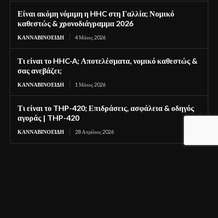
Είναι ακόμη νόμιμη η HHC στη Γαλλία; Νομικό
καθεστώς & χρονοδιάγραμμα 2026
ΚΑΝΝΑΒΙΝΟΕΙΔΉ
4 Μάιος 2026
Τι είναι το HHC-A; Αποτελέσματα, νομικό καθεστώς &
σας ανεβάζει;
ΚΑΝΝΑΒΙΝΟΕΙΔΉ
1 Μάιος 2026
Τι είναι το THP-420; Επιδράσεις, ασφάλεια & οδηγός
αγοράς | THP-420
ΚΑΝΝΑΒΙΝΟΕΙΔΉ
28 Απρίλιος 2026
Recent articles
Express Highs Research Chemicals: Προϊόντα,
Αποστολές και Υποστήριξη