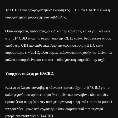
Το HHC είναι η υδρογονωμένη έκδοση της THC- το H4CBD είναι η
υδρογονωμένη μορφή της κανναβιδιόλης.
Όσον αφορά τις επιδράσεις, οι ειδικοί της κάνναβης και οι χημικοί λένε
ότι η H4CBD είναι πιο ισχυρή από την CBD, καθώς δεσμεύεται στους
υποδοχείς CB1 πιο επιθετικά. Από την άλλη πλευρά, η HHC είναι
παρόμοια με την THC, αλλά σημαντικά λιγότερο ισχυρή- αυτά είναι τα
καλύτερα παραδείγματα του πώς η υδρογόνωση επηρεάζει την ισχύ.
Υπάρχουν στελέχη με H4CBD;
Κανένα στέλεχος κάνναβης ή κάνναβης δεν περιέχει το H4CBD για το
απλό γεγονός ότι πρόκειται για ένα συνθετικό κανναβινοειδές που δεν
εμφανίζεται στη φύση. Δεν υπάρχει οργανική πηγή από την οποία μπορεί
να προέλθει- μόνο από εργαστήρια όπου παρασκευάζεται τεχνητά
μπορεί να αποκτηθεί η H4CBD.