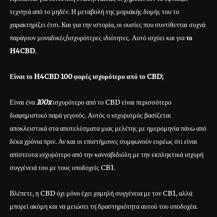
τεχνητά από το μηδέν. Η μεταβολή της μοριακής δομής του το
χαρακτηρίζει έτσι. Και για την ιστορία, οι ουσίες που συντίθενται συχνά
παράγουν μοναδικές/ισχυρότερες ιδιότητες. Αυτό ισχύει και για
το
H4CBD
.
Είναι το H4CBD 100 φορές ισχυρότερο από το CBD;
Είναι ένα
100x
ισχυρότερο από το CBD είναι περισσότερο
διαφημιστικό παρά γεγονός. Αυτός ο ισχυρισμός βασίζεται
αποκλειστικά στα αποτελέσματα μιας μελέτης με ημερομηνία πάνω από
δέκα χρόνια πριν. Αν και οι επιστήμονες συμφωνούν ευρέως ότι είναι
απίστευτα ισχυρότερο από την κανναβιδιόλη με την εκπληκτικά ισχυρή
συγγένειά του με τους υποδοχείς CB1.
Βλέπετε, η CBD όχι μόνο έχει χαμηλή συγγένεια με τον CB1, αλλά
μπορεί ακόμη και να μειώσει τη δραστηριότητα αυτού του υποδοχέα.