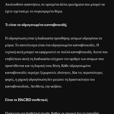
Ακολουθούν απαντήσεις σε ορισμένα άλλα ερωτήματα που μπορεί να
έχετε σχετικά με το συγκεκριμένο θέμα.
Τι είναι τα υδρογονωμένα κανναβινοειδή;
Η υδρογόνωση είναι η διαδικασία προσθήκης ατόμων υδρογόνου σε
μόρια. Το αποτέλεσμα είναι ένα υδρογονωμένο κανναβινοειδές. Η
τεχνική αυτή μπορεί να εφαρμοστεί σε πολλά κανναβινοειδή. Αυτοί που
επιβλέπουν αυτή τη διαδικασία ελέγχουν τον αριθμό των ατόμων που
προστίθενται και τη δομική τους θέση. Κάθε υδρογονωμένο
κανναβινοειδές περιέχει ξεχωριστές ιδιότητες. Και τις περισσότερες
φορές, η χημική υδρογόνωση δεν μειώνει τη δραστικότητα του
κανναβινοειδούς. Αντίθετα, την αυξάνει.
Είναι το H4CBD συνθετικό;
Πρόκειται για
συνθετική ένωση
. Καθώς οι χημικοί δεν το έφτιαξαν