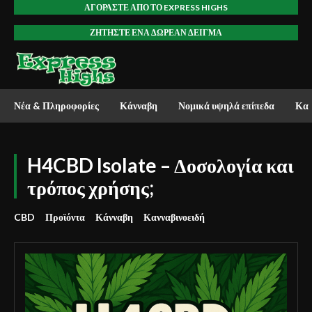
ΑΓΟΡΆΣΤΕ ΑΠΌ ΤΟ EXPRESS HIGHS
ΖΗΤΉΣΤΕ ΈΝΑ ΔΩΡΕΆΝ ΔΕΊΓΜΑ
Νέα & Πληροφορίες
Κάνναβη
Νομικά υψηλά επίπεδα
Καν
H4CBD Isolate – Δοσολογία και
τρόπος χρήσης;
CBD
Προϊόντα
Κάνναβη
Κανναβινοειδή