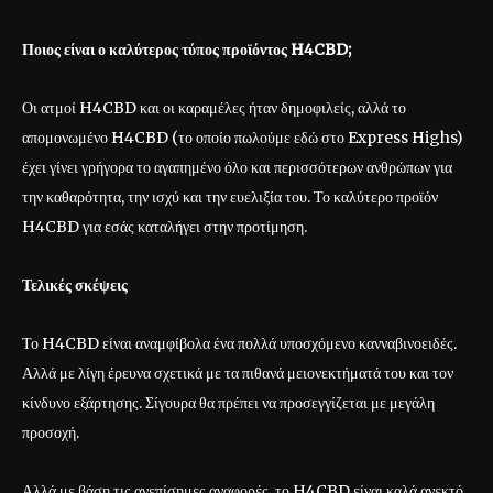
Ποιος είναι ο καλύτερος τύπος προϊόντος H4CBD;
Οι ατμοί H4CBD και οι καραμέλες ήταν δημοφιλείς, αλλά το
απομονωμένο H4CBD (το οποίο πωλούμε εδώ στο Express Highs)
έχει γίνει γρήγορα το αγαπημένο όλο και περισσότερων ανθρώπων για
την καθαρότητα, την ισχύ και την ευελιξία του. Το καλύτερο προϊόν
H4CBD για εσάς καταλήγει στην προτίμηση.
Τελικές σκέψεις
Το H4CBD είναι αναμφίβολα ένα πολλά υποσχόμενο κανναβινοειδές.
Αλλά με λίγη έρευνα σχετικά με τα πιθανά μειονεκτήματά του και τον
κίνδυνο εξάρτησης. Σίγουρα θα πρέπει να προσεγγίζεται με μεγάλη
προσοχή.
Αλλά με βάση τις ανεπίσημες αναφορές, το H4CBD είναι καλά ανεκτό