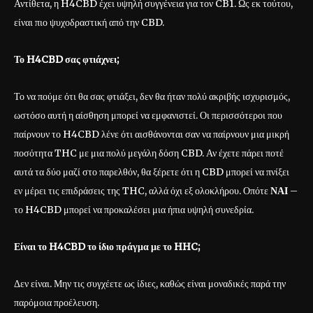
Αντίθετα, η H4CBD έχει υψηλή συγγένεια για τον CB1. Ως εκ τούτου,
είναι πιο ψυχοδραστική από την CBD.
Το H4CBD σας φτιάχνει;
Το να πούμε ότι θα σας φτιάξει, δεν θα ήταν πολύ ακριβής ισχυρισμός,
ωστόσο αυτή η αίσθηση μπορεί να εμφανιστεί. Οι περισσότεροι που
παίρνουν το H4CBD λένε ότι αισθάνονται σαν να παίρνουν μια μικρή
ποσότητα THC με μια πολύ μεγάλη δόση CBD. Αν έχετε πάρει ποτέ
αυτά τα δύο μαζί στο παρελθόν, θα ξέρετε ότι η CBD μπορεί να πνίξει
εν μέρει τις επιδράσεις της THC, αλλά όχι εξ ολοκλήρου. Οπότε
ΝΑΙ
–
το H4CBD μπορεί να προκαλέσει μια ήπια υψηλή συνεδρία.
Είναι το H4CBD το ίδιο πράγμα με το HHC;
Δεν είναι. Μην τις συγχέετε ως ίδιες, καθώς είναι μοναδικές παρά την
παρόμοια προέλευση.