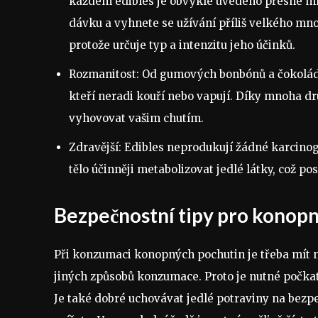
každém edibles je obvykle uvedeno přesné mno
dávku a vyhnete se užívání příliš velkého m
protože určuje typ a intenzitu jeho účinků.
Rozmanitost: Od gumových bonbónů a čokolády a
kteří neradi kouří nebo vapují. Díky mnoha 
vyhovovat vašim chutím.
Zdravější: Edibles neprodukují žádné karcino
tělo účinněji metabolizovat jedlé látky, což po
Bezpečnostní tipy pro konop
Při konzumaci konopných pochutin je třeba mít n
jiných způsobů konzumace. Proto je nutné počkat 
Je také dobré uchovávat jedlé potraviny na bezp