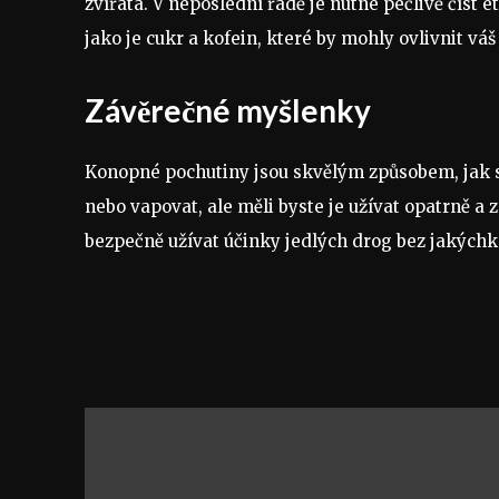
zvířata. V neposlední řadě je nutné pečlivě číst 
jako je cukr a kofein, které by mohly ovlivnit v
Závěrečné myšlenky
Konopné pochutiny jsou skvělým způsobem, jak si
nebo vapovat, ale měli byste je užívat opatrně a 
bezpečně užívat účinky jedlých drog bez jakýchk