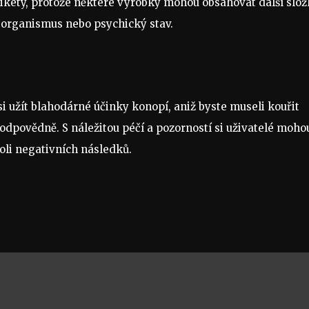
etikety, protože některé výrobky mohou obsahovat další slož
áš organismus nebo psychický stav.
 užít blahodárné účinky konopí, aniž byste museli kouřit
zodpovědně. S náležitou péčí a pozorností si uživatelé moho
oli negativních následků.