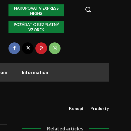
NAKUPOVAT V EXPRESS
HIGHS
POŽÁDAT O BEZPLATNÝ
VZOREK
tom
Information
Konopí
Produkty
Related articles