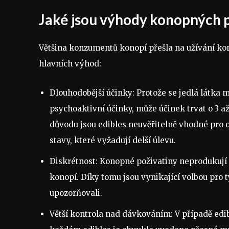
Jaké jsou výhody konopných 
Většina konzumentů konopí přešla na užívání ko
hlavních výhod:
Dlouhodobější účinky: Protože se jedlá látka mu
psychoaktivní účinky, může účinek trvat o 3 a
důvodu jsou edibles neuvěřitelně vhodné pro 
stavy, které vyžadují delší úlevu.
Diskrétnost: Konopné poživatiny neprodukují 
konopí. Díky tomu jsou vynikající volbou pro t
upozorňovali.
Větší kontrola nad dávkováním: V případě edib