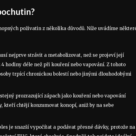
pochutin?
nopných poživatin z několika důvodů. Níže uvádíme někter
sí nejprve strávit a metabolizovat, než se projeví její
ž 4 hodiny déle než při kouření nebo vapování. Z tohoto
osoby trpící chronickou bolestí nebo jinými dlouhodobými
stejný prozrazující zápach jako kouření nebo vapování
y, kteří chtějí konzumovat konopí, aniž by na sebe
les je snazší vypočítat a podávat přesné dávky, protože na