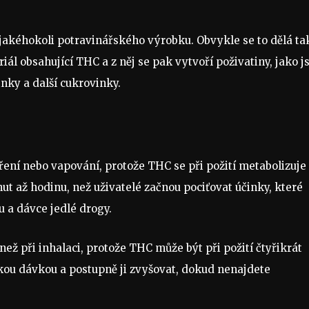
jakéhokoli potravinářského výrobku. Obvykle se to dělá ta
ál obsahující THC a z něj se pak vytvoří poživatiny, jako j
nky a další cukrovinky.
ření nebo vapování, protože THC se při požití metabolizuje
ut až hodinu, než uživatelé začnou pociťovat účinky, které
u a dávce jedlé drogy.
než při inhalaci, protože THC může být při požití čtyřikrát
nízkou dávkou a postupně ji zvyšovat, dokud nenajdete