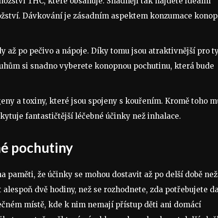
žství THC, které obsahuje. Snadněji tak najdete ideální
nožství. Dávkování je zásadním aspektem konzumace konopí
ž po pečivo a nápoje. Díky tomu jsou atraktivnější pro ty
druhům si snadno vyberete konopnou pochutinu, která bude
geny a toxiny, které jsou spojeny s kouřením. Kromě toho 
skytuje fantastičtější léčebné účinky než inhalace.
né pochutiny
a paměti, že účinky se mohou dostavit až po delší době než
alespoň dvě hodiny, než se rozhodnete, zda potřebujete dal
ečném místě, kde k nim nemají přístup děti ani domácí