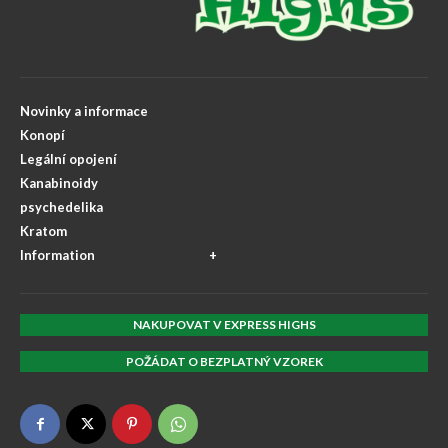
Novinky a informace
Konopí
Legální opojení
Kanabinoidy
psychedelika
Kratom
Information
NAKUPOVAT V EXPRESS HIGHS
POŽÁDAT O BEZPLATNÝ VZOREK