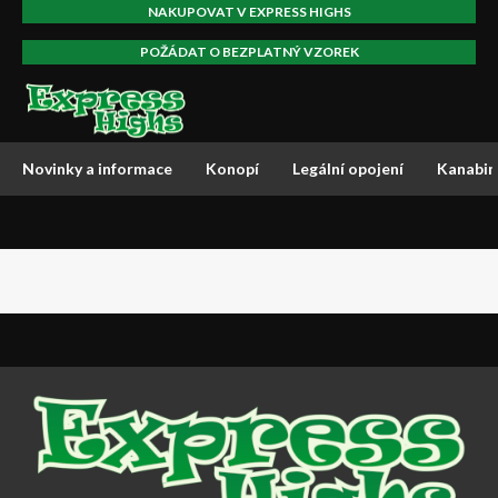
NAKUPOVAT V EXPRESS HIGHS
POŽÁDAT O BEZPLATNÝ VZOREK
Novinky a informace
Konopí
Legální opojení
Kanabin