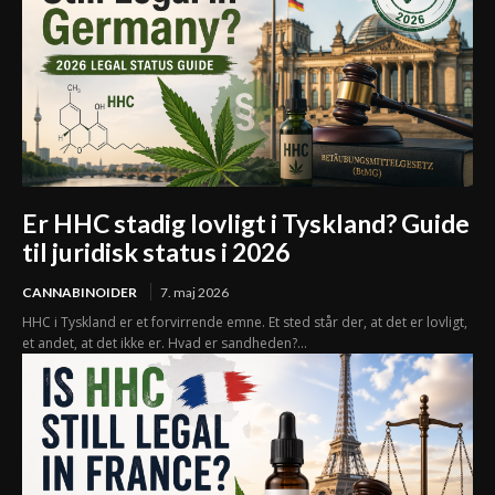
Er HHC stadig lovligt i Tyskland? Guide
til juridisk status i 2026
CANNABINOIDER
7. maj 2026
HHC i Tyskland er et forvirrende emne. Et sted står der, at det er lovligt,
et andet, at det ikke er. Hvad er sandheden?...