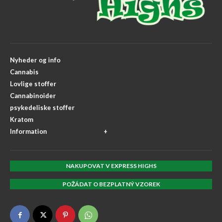
Nyheder og info
Cannabis
Lovlige stoffer
Cannabinoider
psykedeliske stoffer
Kratom
Information
NAKUPOVAT V EXPRESS HIGHS
POŽÁDAT O BEZPLATNÝ VZOREK