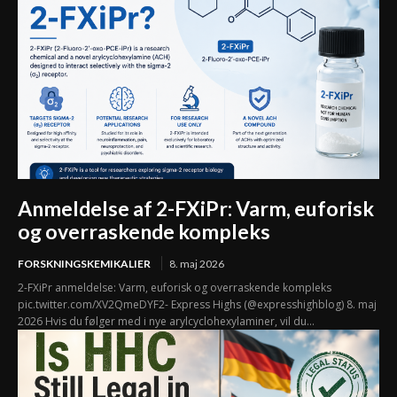
Anmeldelse af 2-FXiPr: Varm, euforisk
og overraskende kompleks
FORSKNINGSKEMIKALIER
8. maj 2026
2-FXiPr anmeldelse: Varm, euforisk og overraskende kompleks
pic.twitter.com/XV2QmeDYF2- Express Highs (@expresshighblog) 8. maj
2026 Hvis du følger med i nye arylcyclohexylaminer, vil du...