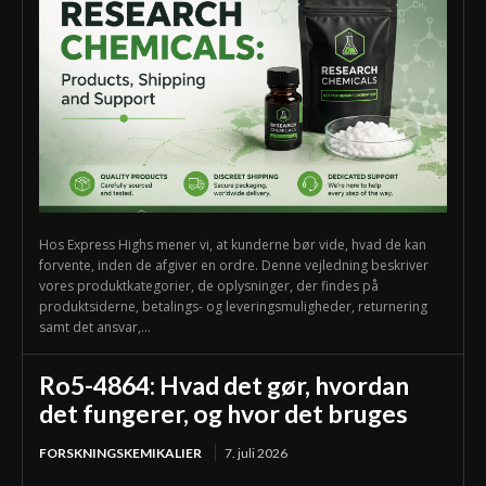
Hos Express Highs mener vi, at kunderne bør vide, hvad de kan
forvente, inden de afgiver en ordre. Denne vejledning beskriver
vores produktkategorier, de oplysninger, der findes på
produktsiderne, betalings- og leveringsmuligheder, returnering
samt det ansvar,...
Ro5-4864: Hvad det gør, hvordan
det fungerer, og hvor det bruges
FORSKNINGSKEMIKALIER
7. juli 2026