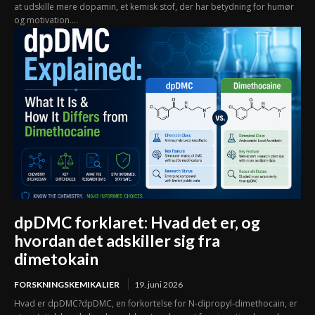
at udskille mere dopamin, et kemisk stof, der har betydning for humør
og motivation....
dpDMC forklaret: Hvad det er, og
hvordan det adskiller sig fra
dimetokain
FORSKNINGSKEMIKALIER
19. juni 2026
Hvad er dpDMC?dpDMC, en forkortelse for N-dipropyl-dimethocain, er