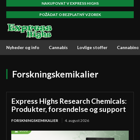
NAKUPOVAT V EXPRESS HIGHS
POŽÁDAT O BEZPLATNÝ VZOREK
Nyheder og info
Cannabis
Lovlige stoffer
Cannabino
Forskningskemikalier
Express Highs Research Chemicals:
Produkter, forsendelse og support
FORSKNINGSKEMIKALIER
4. august 2026