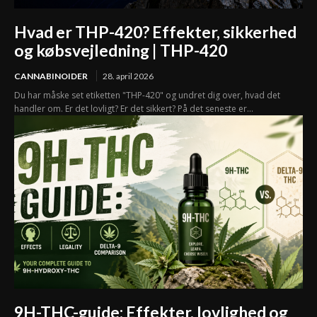
Hvad er THP-420? Effekter, sikkerhed
og købsvejledning | THP-420
CANNABINOIDER
28. april 2026
Du har måske set etiketten "THP-420" og undret dig over, hvad det
handler om. Er det lovligt? Er det sikkert? På det seneste er...
9H-THC-guide: Effekter, lovlighed og