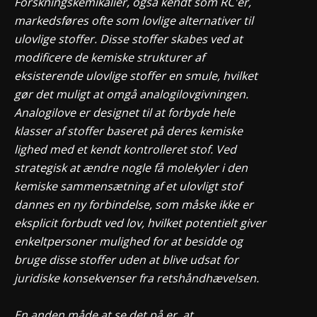
Forskningskemikalier, også kendt som RC'er,
markedsføres ofte som lovlige alternativer til
ulovlige stoffer. Disse stoffer skabes ved at
modificere de kemiske strukturer af
eksisterende ulovlige stoffer en smule, hvilket
gør det muligt at omgå analogilovgivningen.
Analogilove er designet til at forbyde hele
klasser af stoffer baseret på deres kemiske
lighed med et kendt kontrolleret stof. Ved
strategisk at ændre nogle få molekyler i den
kemiske sammensætning af et ulovligt stof
dannes en ny forbindelse, som måske ikke er
eksplicit forbudt ved lov, hvilket potentielt giver
enkeltpersoner mulighed for at besidde og
bruge disse stoffer uden at blive udsat for
juridiske konsekvenser fra retshåndhævelsen.
En anden måde at se det på er, at