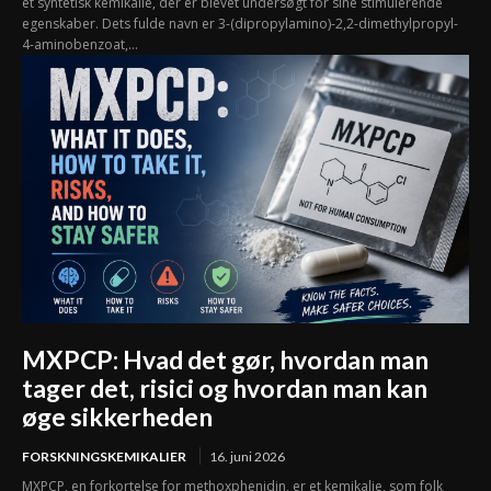
et syntetisk kemikalie, der er blevet undersøgt for sine stimulerende
egenskaber. Dets fulde navn er 3-(dipropylamino)-2,2-dimethylpropyl-
4-aminobenzoat,...
MXPCP: Hvad det gør, hvordan man
tager det, risici og hvordan man kan
øge sikkerheden
FORSKNINGSKEMIKALIER
16. juni 2026
MXPCP, en forkortelse for methoxphenidin, er et kemikalie, som folk