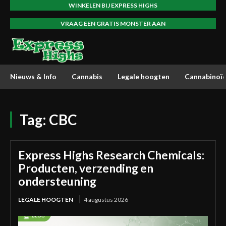
WINKELEN BIJ EXPRESS HIGHS
VRAAG EEN GRATIS MONSTER AAN
Nieuws & Info
Cannabis
Legale hoogten
Cannabinoï
Tag:
CBC
Express Highs Research Chemicals:
Producten, verzending en
ondersteuning
LEGALE HOOGTEN
4 augustus 2026