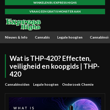
WINKELEN BIJ EXPRESS HIGHS
VRAAG EEN GRATIS MONSTER AAN
Nieuws & Info
Cannabis
Legale hoogten
Cannabinoï
Wat is THP-420? Effecten,
veiligheid en koopgids | THP-
420
Cannabinoïden
Legale hoogten
Onderzoek Chemie