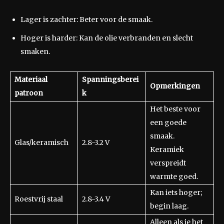
Lager is zachter: Beter voor de smaak.
Hoger is harder: Kan de olie verbranden en slecht
smaken.
Materiaal
Spanningsberei
Opmerkingen
patroon
k
Het beste voor
een goede
smaak.
Glas/keramisch
2.8-3.2 V
Keramiek
verspreidt
warmte goed.
Kan iets hoger;
Roestvrij staal
2.8-3.4 V
begin laag.
Alleen als je het