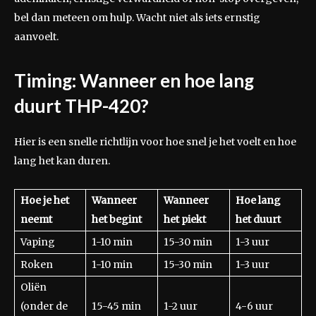
bel dan meteen om hulp. Wacht niet als iets ernstig
aanvoelt.
Timing: Wanneer en hoe lang
duurt THP-420?
Hier is een snelle richtlijn voor hoe snel je het voelt en hoe
lang het kan duren.
Hoe je het
Wanneer
Wanneer
Hoe lang
neemt
het begint
het piekt
het duurt
Vaping
1-10 min
15-30 min
1-3 uur
Roken
1-10 min
15-30 min
1-3 uur
Oliën
(onder de
15-45 min
1-2 uur
4-6 uur