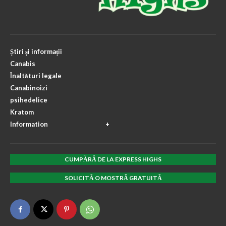
Știri și informații
Canabis
Înaltături legale
Canabinoizi
psihedelice
Kratom
Information
CUMPĂRĂ DE LA EXPRESS HIGHS
SOLICITĂ O MOSTRĂ GRATUITĂ