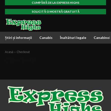
CUMPĂRĂ DE LA EXPRESS HIGHS
SOLICITĂ O MOSTRĂ GRATUITĂ
Știri și informații
Canabis
Înaltături legale
Canabinoi
Acasă
Checkout
Checkout