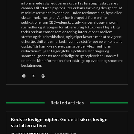
informerede valg reducerer skade. Fra førstegangsbrugere af
cannabis til erfarne psykonauter er hans skrivning designet til at
møde læserne dér, hvor de er — uden fordømmelse, hype eller
skræmmekampagner. Alex har bidraget til flere online
publikationer om CBD-videnskab, udviklingen i lovgivning om
rusmidler og strategier for sikrere brug. På Express Highs Blog
forklarer han emner som dosering, interaktioner mellem
stoffer og risikobevidsthed, og hjælper læsere med at navigere i
et hurtigt skiftende marked, hvor nye stoffer og regler konstant
opstår. Når han ikke skriver, samarbejder Alex med harm
reduction-miljøer, følger globale politiske ændringer og
sammenligner data med virkelige brugeroplevelser. Hans mål
er enkelt: klar information, færre dårlige oplevelser og smartere
beslutninger.
Related articles
Bedste lovlige højder: Guide til sikre, lovlige
stofalternativer
UNCATEGORIZED @DA
10. marts 2026