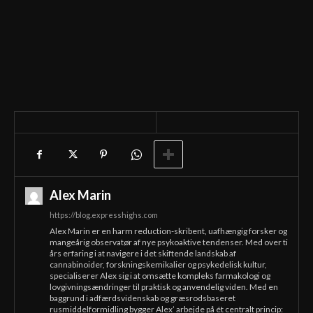
Alex Marin
https://blog.expresshighs.com
Alex Marin er en harm reduction-skribent, uafhængig forsker og
mangeårig observatør af nye psykoaktive tendenser. Med over ti
års erfaring i at navigere i det skiftende landskab af
cannabinoider, forskningskemikalier og psykedelisk kultur,
specialiserer Alex sig i at omsætte kompleks farmakologi og
lovgivningsændringer til praktisk og anvendelig viden. Med en
baggrund i adfærdsvidenskab og græsrodsbaseret
rusmiddelformidling bygger Alex’ arbejde på ét centralt princip: