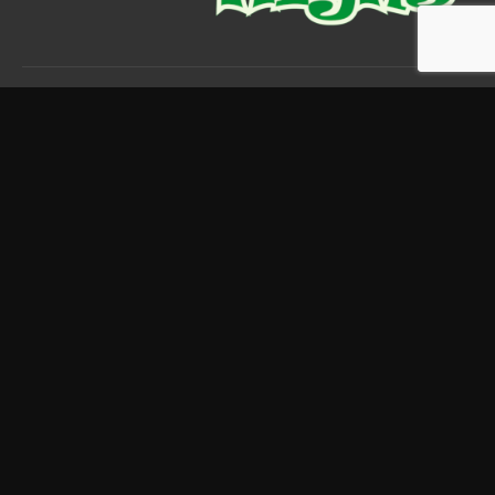
Nyheder og info
Cannabis
Lovlige stoffer
Cannabinoider
psykedeliske stoffer
Kratom
Information
NAKUPOVAT V EXPRESS HIGHS
POŽÁDAT O BEZPLATNÝ VZOREK