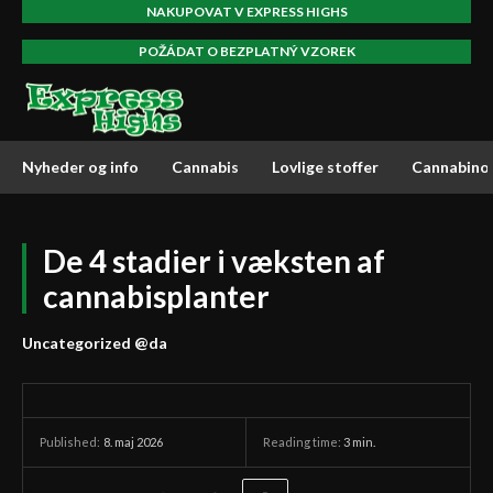
NAKUPOVAT V EXPRESS HIGHS
POŽÁDAT O BEZPLATNÝ VZOREK
Nyheder og info
Cannabis
Lovlige stoffer
Cannabino
De 4 stadier i væksten af
cannabisplanter
Uncategorized @da
8. maj 2026
Reading time:
3
min.
Published: