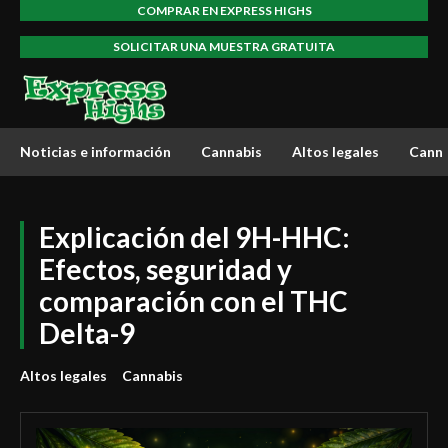
COMPRAR EN EXPRESS HIGHS
SOLICITAR UNA MUESTRA GRATUITA
Noticias e información
Cannabis
Altos legales
Canna
Explicación del 9H-HHC:
Efectos, seguridad y
comparación con el THC
Delta-9
Altos legales
Cannabis