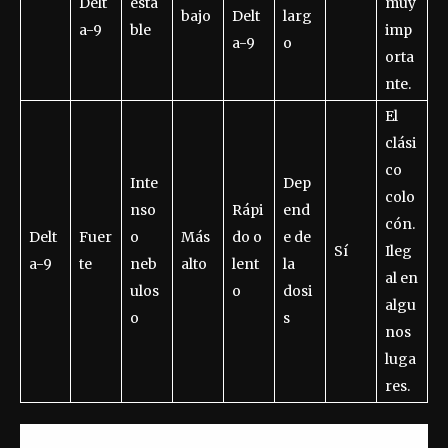
Delt
esta
muy
bajo
Delt
larg
a-9
ble
imp
a-9
o
orta
nte.
El
clási
co
Inte
Dep
colo
nso
Rápi
end
cón.
Delt
Fuer
o
Más
do o
e de
Sí
Ileg
a-9
te
neb
alto
lent
la
al en
ulos
o
dosi
algu
o
s
nos
luga
res.