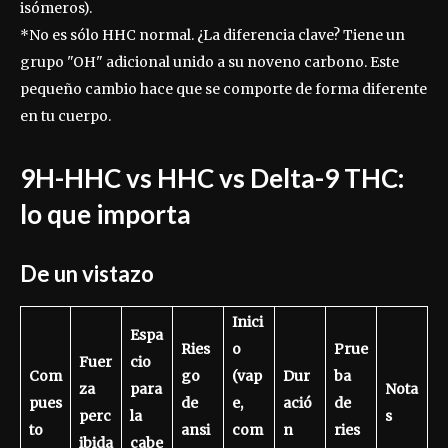
isómeros).
*No es sólo HHC normal. ¿La diferencia clave? Tiene un
grupo "OH" adicional unido a su noveno carbono. Este
pequeño cambio hace que se comporte de forma diferente
en tu cuerpo.
9H-HHC vs HHC vs Delta-9 THC:
lo que importa
De un vistazo
Inici
Espa
Ries
o
Prue
Fuer
cio
Com
go
(vap
Dur
ba
za
para
Nota
pues
de
e,
ació
de
perc
la
s
to
ansi
com
n
ries
ibida
cabe