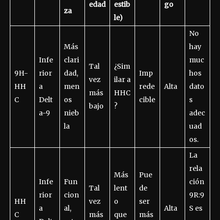
edad
estib
go
za
le)
No
Más
hay
Infe
clari
muc
Tal
¿Sim
9H-
rior
dad,
Imp
hos
vez
ilar a
HH
a
men
rede
Alta
dato
más
HHC
C
Delt
os
cible
s
bajo
?
a-9
nieb
adec
la
uad
os.
La
rela
Más
Pue
Infe
Fun
ción
Tal
lent
de
rior
cion
9R:9
HH
vez
o
ser
a
al,
Alta
S es
C
más
que
más