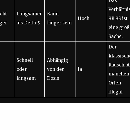
Das
Verhältni
icht
Langsamer
Kann
Hoch
9R:9S ist
ger
als Delta-9
länger sein
eine groß
Sache.
Der
klassisch
Schnell
Abhängig
Rausch. 
oder
von der
Ja
manchen
langsam
Dosis
Orten
illegal.