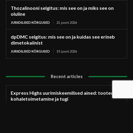
Thozalinooni selgitus: mis see on ja miks see on
oluline
JURIIDILISED KÕRGUSED
21. juuni 2026
dpDMC selgitus: mis see on ja kuidas see erineb
dimetokaiinist
JURIIDILISED KÕRGUSED
19. juuni 2026
Recent articles
Express Highs uurimiskeemilised ained: tooted,
kohaletoimetamine ja tugi
JURIIDILISED KÕRGUSED
4. aug 2026
Ro5-4864: milleks seda kasutatakse, kuidas see
toimib ja kus seda kasutatakse