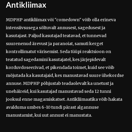
Antikliimax
MDPHP antikliimax või "comedown" võib olla erineva
intensiivsusega sõltuvalt annusest, sagedusest ja
kasutajast. Paljud kasutajad teatavad, et tunnevad
suurenenud ärevust ja paranoiat, samuti kerget
kontrollimatut värisemist. Seda tüüpi reaktsioon on
teatatud sagedamini kasutajatel, kes järjepidevalt
korduvdoseerivad, et pikendada toimet, kuid see võib
mõjutada ka kasutajaid, kes manustavad suure ühekordse
annuse. MDPHP põhjustab teadaolevalt ka unetust ja
unehäireid, kui kasutajad manustavad seda 12 tunni
jooksul enne magamiskatset. Antikliimaatika võib hakata
avalduma umbes 6-10 tundi pärast algannuse
manustamist, kui uut annust ei manustata.