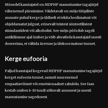
Mõnedel kasutajatel on MDPHP manustamise tagajärjel
vähenenud pärssimine. Väidetavalt on mõju tüüpiliste
annuste puhul kerge ja üldiselt ei tekita hoolimatust või
ohjeldamatut julgust, erinevalt teistest sünteetilistest
stimulantidest või alkoholist. See mõju pöördub sageli
antikliimuse ajal ümber ja võib ahvatleda kasutajaid uuesti
doseerima, et vältida ärevuse ja ülekoormatuse tunnet.
Kerge eufooria
Paljud kasutajad kogevad MDPHP manustamise tagajärjel
kerget eufooria tunnet, samuti suurenenud
empaatiavõimet või emotsionaalset rahulolu. See faas
kestab umbes 6-10 tundi sõltuvalt annusest ja uuesti
manustamise sagedusest.