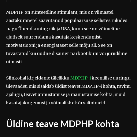
MDPHP on sünteetiline stimulant, mis on viimastel
aastakümnetel saavutanud populaarsuse sellistes riikides
nagu Ühendkuningriik ja USA, kuna see on võimeline
ajutiselt suurendama kasutaja keskendumist,
motivatsiooni ja energiataset selle mõju all. See on
tuvastatud kui uudne disainer narkootikum või juriidiline
uimasti.
Siinkohal kirjeldame täielikku
MDPHP-i
keemilise uuringu
ülevaadet, mis sisaldab üldist teavet MDPHP-i kohta, ravimi
ajalugu, teavet annustamise ja manustamise kohta, muid
kasutajakogemusi ja võimalikke kõrvaltoimeid.
Üldine teave MDPHP kohta