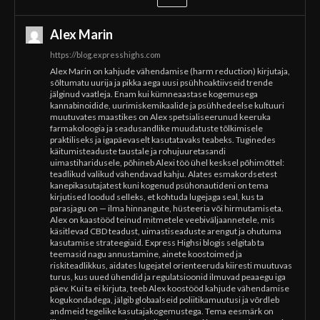
Alex Marin
https://blog.expresshighs.com
Alex Marin on kahjude vähendamise (harm reduction) kirjutaja,
sõltumatu uurija ja pikka aega uusi psühhoaktiivseid trende
jälginud vaatleja. Enam kui kümneaastase kogemusega
kannabinoidide, uurimiskemikaalide ja psühhedeelse kultuuri
muutuvates maastikes on Alex spetsialiseerunud keeruka
farmakoloogia ja seadusandlike muudatuste tõlkimisele
praktiliseks ja igapäevaselt kasutatavaks teabeks. Tuginedes
käitumisteaduste taustale ja rohujuuretasandi
uimastiharidusele, põhineb Alexi töö ühel kesksel põhimõttel:
teadlikud valikud vähendavad kahju. Alates esmakordsetest
kanepikasutajatest kuni kogenud psühonautideni on tema
kirjutised loodud selleks, et kohtuda lugejaga seal, kus ta
parasjagu on — ilma hinnangute, hüsteeria või hirmutamiseta.
Alex on kaastööd teinud mitmetele veebiväljaannetele, mis
käsitlevad CBD teadust, uimastiseaduste arengut ja ohutuma
kasutamise strateegiaid. Express Highsi blogis selgitab ta
teemasid nagu annustamine, ainete koostoimed ja
riskiteadlikkus, aidates lugejatel orienteeruda kiiresti muutuvas
turus, kus uued ühendid ja regulatsioonid ilmuvad peaaegu iga
päev. Kui ta ei kirjuta, teeb Alex koostööd kahjude vähendamise
kogukondadega, jälgib globaalseid poliitikamuutusi ja võrdleb
andmeid tegelike kasutajakogemustega. Tema eesmärk on