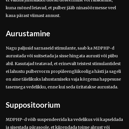
et vältida juhuslikku uuesti doseerimist või raiskamist,
kuna mõned leiavad, et pulber jääb ninasõõrmesse veel
kaua pärast viimast annust.
Aurustamine
Nagu paljusid sarnaseid stimulante, saab ka MDPHP-d
aurustada või suitsetada ja sisse hingata aurusti või piibu
abil. Kasutajad teatavad, et erinevalt teistest stimulantidest
ei lahustu pulbervorm propüleenglükooliga hästi ja sageli
on aine täielikuks lahustamiseks vaja kõrgema happesuse
tasemega vedelikku, enne kui seda üritatakse aurustada.
Suppositoorium
MDPHP-d võib suspendeerida ka vedelikus või kapseldada
ja sisestada pärasoole, et kiirendada toime algust või