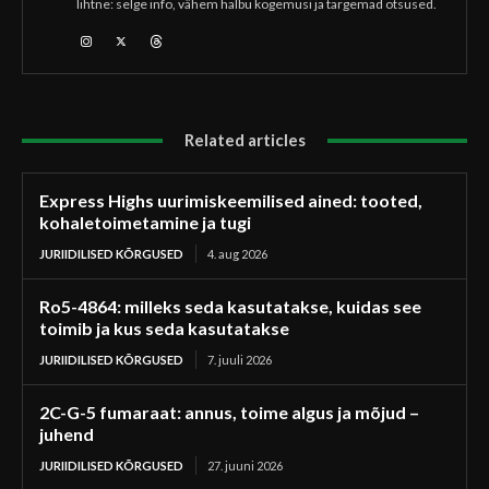
lihtne: selge info, vähem halbu kogemusi ja targemad otsused.
Related articles
Express Highs uurimiskeemilised ained: tooted,
kohaletoimetamine ja tugi
JURIIDILISED KÕRGUSED
4. aug 2026
Ro5-4864: milleks seda kasutatakse, kuidas see
toimib ja kus seda kasutatakse
JURIIDILISED KÕRGUSED
7. juuli 2026
2C-G-5 fumaraat: annus, toime algus ja mõjud –
juhend
JURIIDILISED KÕRGUSED
27. juuni 2026