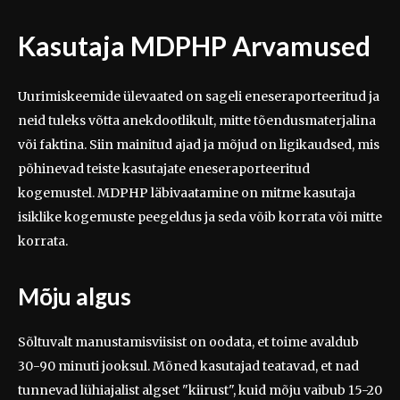
Kasutaja MDPHP Arvamused
Uurimiskeemide ülevaated on sageli eneseraporteeritud ja
neid tuleks võtta anekdootlikult, mitte tõendusmaterjalina
või faktina. Siin mainitud ajad ja mõjud on ligikaudsed, mis
põhinevad teiste kasutajate eneseraporteeritud
kogemustel. MDPHP läbivaatamine on mitme kasutaja
isiklike kogemuste peegeldus ja seda võib korrata või mitte
korrata.
Mõju algus
Sõltuvalt manustamisviisist on oodata, et toime avaldub
30-90 minuti jooksul. Mõned kasutajad teatavad, et nad
tunnevad lühiajalist algset "kiirust", kuid mõju vaibub 15-20