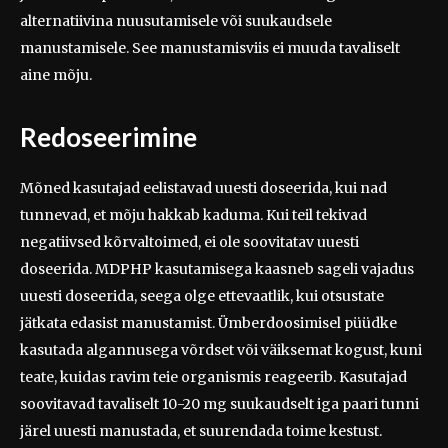
alternatiivina nuusutamisele või suukaudsele
manustamisele. See manustamisviis ei muuda tavaliselt
aine mõju.
Redoseerimine
Mõned kasutajad eelistavad uuesti doseerida, kui nad
tunnevad, et mõju hakkab kaduma. Kui teil tekivad
negatiivsed kõrvaltoimed, ei ole soovitatav uuesti
doseerida. MDPHP kasutamisega kaasneb sageli vajadus
uuesti doseerida, seega olge ettevaatlik, kui otsustate
jätkata edasist manustamist. Ümberdoosimisel püüdke
kasutada algannusega võrdset või väiksemat kogust, kuni
teate, kuidas ravim teie organismis reageerib. Kasutajad
soovitavad tavaliselt 10-20 mg suukaudselt iga paari tunni
järel uuesti manustada, et suurendada toime kestust.