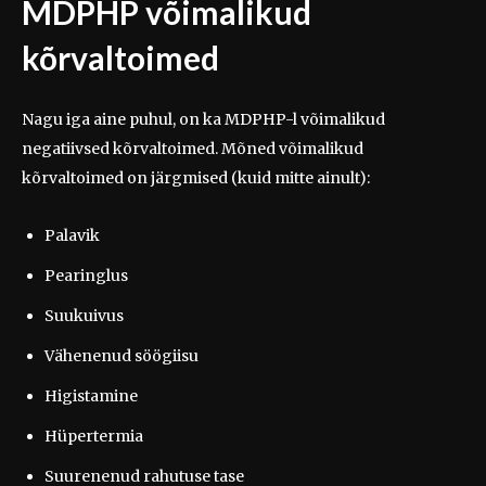
MDPHP võimalikud
kõrvaltoimed
Nagu iga aine puhul, on ka MDPHP-l võimalikud
negatiivsed kõrvaltoimed. Mõned võimalikud
kõrvaltoimed on järgmised (kuid mitte ainult):
Palavik
Pearinglus
Suukuivus
Vähenenud söögiisu
Higistamine
Hüpertermia
Suurenenud rahutuse tase