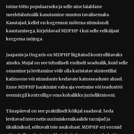
toime tõttu populaarseks ja selle aine laialdane
meelelahutuslik kasutamine muutus tavalisemaks.
Kasutajad, kellel on kogemusi mõlema stimulandi
kasutamisega, kirjeldavad MDPHP-i kui selle eelkäijast
kergema mõjuga.
Jaapanis ja Ungaris on MDPHP liigitatud kontrollitavaks
aineks. Mujal on see tehniliselt endiselt seaduslik, kuid selle
omamine ja levitamine võib olla karistatav sünteetilisi
katinoone või stimulante keelavate katusseaduste alusel.
Enne MDPHP hankimist vaba aja veetmise või teadustöö
eesmärgil kontrollige oma kohalikku jurisdiktsiooni.
Tänapäeval on see praktiliselt kõikjal saadaval. Seda
levitavad internetis uurimiskemikaalide tarnijad ja
üksikisikud, sõltuvalt teie asukohast. MDPHP eri vormid