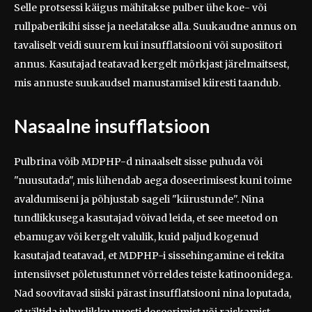
Selle protsessi käigus mähitakse pulber ühe koe- või
rullpaberikihi sisse ja neelatakse alla. Suukaudne annus on
tavaliselt veidi suurem kui insufflatsiooni või suposiitori
annus. Kasutajad teatavad kergelt mõrkjast järelmaitsest,
mis annuste suukaudsel manustamisel kiiresti taandub.
Nasaalne insufflatsioon
Pulbrina võib MDPHP-d ninaalselt sisse puhuda või
"nuusutada", mis lühendab aega doseerimisest kuni toime
avaldumiseni ja põhjustab sageli "kiirustunde". Nina
tundlikkusega kasutajad võivad leida, et see meetod on
ebamugav või kergelt valulik, kuid paljud kogenud
kasutajad teatavad, et MDPHP-i sissehingamine ei tekita
intensiivset põletustunnet võrreldes teiste katinoonidega.
Nad soovitavad siiski pärast insufflatsiooni nina loputada,