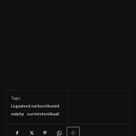
Tags:
Legaalsed narkootikumid
mdphp
uurimiskemikaali