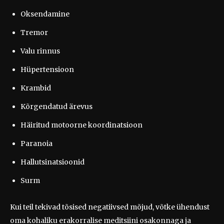
Oksendamine
Tremor
Valu rinnus
Hüpertensioon
Krambid
Kõrgendatud ärevus
Häiritud motoorne koordinatsioon
Paranoia
Hallutsinatsioonid
Surm
Kui teil tekivad tõsised negatiivsed mõjud, võtke ühendust
oma kohaliku erakorralise meditsiini osakonnaga ja