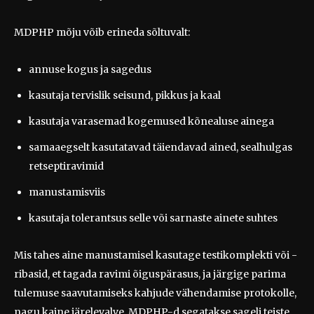
MDPHP mõju võib erineda sõltuvalt:
annuse kogus ja sagedus
kasutaja tervislik seisund, pikkus ja kaal
kasutaja varasemad kogemused kõnealuse ainega
samaaegselt kasutatavad täiendavad ained, sealhulgas
retseptiravimid
manustamisviis
kasutaja tolerantsus selle või sarnaste ainete suhtes
Mis tahes aine manustamisel kasutage testikomplekti või -
ribasid, et tagada ravimi õiguspärasus, ja järgige parima
tulemuse saavutamiseks kahjude vähendamise protokolle,
nagu kaine järelevalve. MDPHP-d segatakse sageli teiste