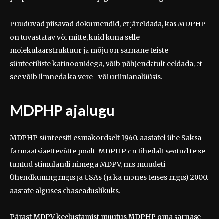
Puuduvad piisavad dokumendid, et järeldada, kas MDPHP
on tuvastatav või mitte, kuid kuna selle
molekulaarstruktuur ja mõju on sarnane teiste
sünteetiliste katinoonidega, võib põhjendatult eeldada, et
see võib ilmneda ka vere- või uriinianalüüsis.
MDPHP ajalugu
MDPHP sünteesiti esmakordselt 1960. aastatel ühe Saksa
farmaatsiaettevõtte poolt. MDPHP on tihedalt seotud teise
tuntud stimulandi nimega MDPV, mis muudeti
Ühendkuningriigis ja USAs (ja ka mõnes teises riigis) 2000.
aastate alguses ebaseaduslikuks.
Pärast MDPV keelustamist muutus MDPHP oma sarnase