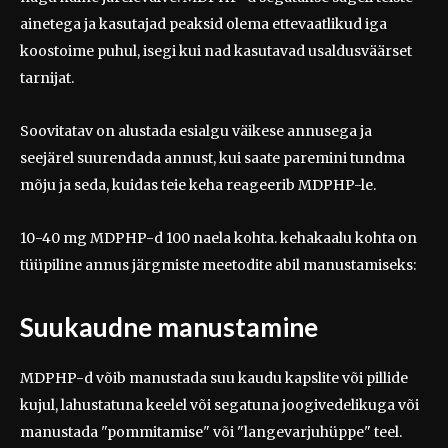
ainetega ja kasutajad peaksid olema ettevaatlikud iga
koostoime puhul, isegi kui nad kasutavad usaldusväärset
tarnijat.
Soovitatav on alustada esialgu väikese annusega ja
seejärel suurendada annust, kui saate paremini tundma
mõju ja seda, kuidas teie keha reageerib MDPHP-le.
10-40 mg MDPHP-d 100 naela kohta. kehakaalu kohta on
tüüpiline annus järgmiste meetodite abil manustamiseks:
Suukaudne manustamine
MDPHP-d võib manustada suu kaudu kapslite või pillide
kujul, lahustatuna keelel või segatuna joogivedelikuga või
manustada "pommitamise" või "langevarjuhüppe" teel.