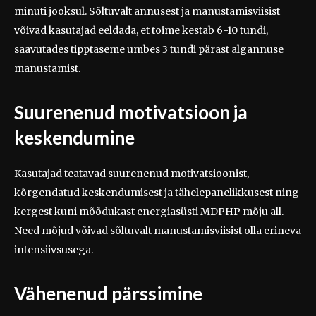
minuti jooksul. Sõltuvalt annusest ja manustamisviisist
võivad kasutajad eeldada, et toime kestab 6-10 tundi,
saavutades tipptaseme umbes 3 tundi pärast algannuse
manustamist.
Suurenenud motivatsioon ja
keskendumine
Kasutajad teatavad suurenenud motivatsioonist,
kõrgendatud keskendumisest ja tähelepanelikkusest ning
kergest kuni mõõdukast energiasüsti MDPHP mõju all.
Need mõjud võivad sõltuvalt manustamisviisist olla erineva
intensiivsusega.
Vähenenud pärssimine