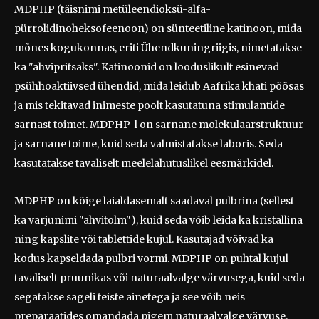
MDPHP (täisnimi metüleendioksü-alfa-
pürrolidinoheksofeenoon) on sünteetiline katinoon, mida
mõnes kogukonnas, eriti Ühendkuningriigis, nimetatakse
ka "ahvipritsaks". Katinoonid on looduslikult esinevad
psühhoaktiivsed ühendid, mida leidub Aafrika khati põõsas
ja mis tekitavad inimeste poolt kasutatuna stimulantide
sarnast toimet. MDPHP-l on sarnane molekulaarstruktuur
ja sarnane toime, kuid seda valmistatakse laboris. Seda
kasutatakse tavaliselt meelelahutuslikel eesmärkidel.
MDPHP on kõige laialdasemalt saadaval pulbrina (sellest
ka varjunimi "ahvitolm"), kuid seda võib leida ka kristallina
ning kapslite või tablettide kujul. Kasutajad võivad ka
kodus kapseldada pulbri vormi. MDPHP on puhtal kujul
tavaliselt pruunikas või naturaalvalge värvusega, kuid seda
segatakse sageli teiste ainetega ja see võib neis
preparaatides omandada pigem naturaalvalge värvuse.