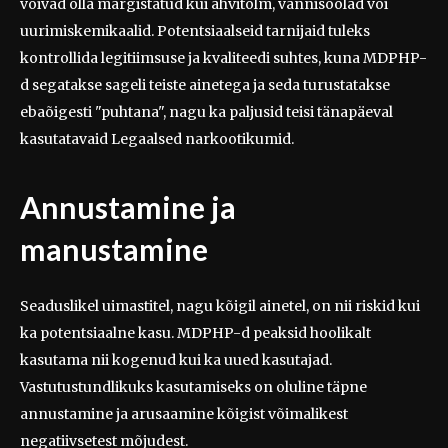
võivad olla märgistatud kui ahvitolm, vannisoolad või
uurimiskemikaalid. Potentsiaalseid tarnijaid tuleks
kontrollida legitiimsuse ja kvaliteedi suhtes, kuna MDPHP-
d segatakse sageli teiste ainetega ja seda turustatakse
ebaõigesti "puhtana", nagu ka paljusid teisi tänapäeval
kasutatavaid Legaalsed narkootikumid.
Annustamine ja
manustamine
Seaduslikel uimastitel, nagu kõigil ainetel, on nii riskid kui
ka potentsiaalne kasu. MDPHP-d peaksid hoolikalt
kasutama nii kogenud kui ka uued kasutajad.
Vastutustundlikuks kasutamiseks on oluline täpne
annustamine ja arusaamine kõigist võimalikest
negatiivsetest mõjudest.