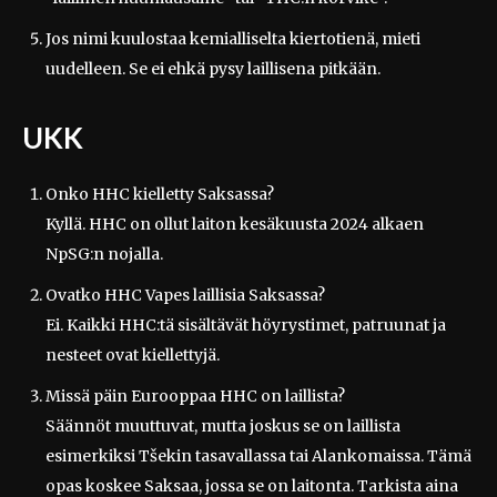
Jos nimi kuulostaa kemialliselta kiertotienä, mieti
uudelleen. Se ei ehkä pysy laillisena pitkään.
UKK
Onko HHC kielletty Saksassa?
Kyllä. HHC on ollut laiton kesäkuusta 2024 alkaen
NpSG:n nojalla.
Ovatko HHC Vapes laillisia Saksassa?
Ei. Kaikki HHC:tä sisältävät höyrystimet, patruunat ja
nesteet ovat kiellettyjä.
Missä päin Eurooppaa HHC on laillista?
Säännöt muuttuvat, mutta joskus se on laillista
esimerkiksi Tšekin tasavallassa tai Alankomaissa. Tämä
opas koskee Saksaa, jossa se on laitonta. Tarkista aina