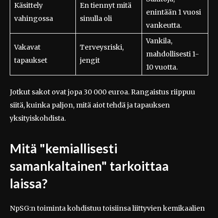
Käsittely
En tiennyt mitä
enintään 1 vuosi
vahingossa
sinulla oli
vankeutta.
Vankila,
Vakavat
Terveysriski,
mahdollisesti 1-
tapaukset
jengit
10 vuotta.
Jotkut sakot ovat jopa 30 000 euroa. Rangaistus riippuu
siitä, kuinka paljon, mitä aiot tehdä ja tapauksen
yksityiskohdista.
Mitä "kemiallisesti
samankaltainen" tarkoittaa
laissa?
NpSG:n toiminta kohdistuu toisiinsa liittyvien kemikaalien