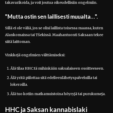
takavarikoida, ja voit joutua oikeudellisiin ongelmiin.
"Mutta ostin sen laillisesti muualta…".
Sillä ei ole väliä, jos se olisi laillista toisessa maassa, kuten
Alankomaissa tai Tšekissä. Maahantuonti Saksaan tekee
siitä laittoman.
Vinkkejä ongelmien välttämiseksi:
Älä tilaa HHC:tä mihinkään saksalaiseen osoitteeseen.
Älä yritä piilottaa sitä edelleenlähetyspalveluilla tai
lokeroilla.
Älä tuo kotiin matkamuistoina höyryjä tai purukumeja.
HHC ja Saksan kannabislaki