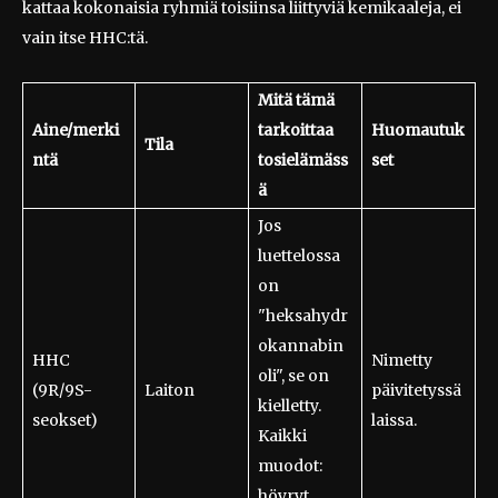
kattaa kokonaisia ryhmiä toisiinsa liittyviä kemikaaleja, ei
vain itse HHC:tä.
Mitä tämä
Aine/merki
tarkoittaa
Huomautuk
Tila
ntä
tosielämäss
set
ä
Jos
luettelossa
on
"heksahydr
okannabin
HHC
Nimetty
oli", se on
(9R/9S-
Laiton
päivitetyssä
kielletty.
seokset)
laissa.
Kaikki
muodot:
höyryt,