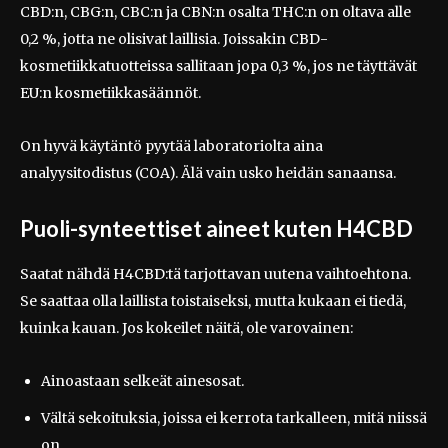
CBD:n, CBG:n, CBC:n ja CBN:n osalta THC:n on oltava alle
0,2 %, jotta ne olisivat laillisia. Joissakin CBD-
kosmetiikkatuotteissa sallitaan jopa 0,3 %, jos ne täyttävät
EU:n kosmetiikkasäännöt.
On hyvä käytäntö pyytää laboratoriolta aina
analyysitodistus (COA). Älä vain usko heidän sanaansa.
Puoli-synteettiset aineet kuten H4CBD
Saatat nähdä H4CBD:tä tarjottavan uutena vaihtoehtona.
Se saattaa olla laillista toistaiseksi, mutta kukaan ei tiedä,
kuinka kauan. Jos kokeilet näitä, ole varovainen:
Ainoastaan selkeät ainesosat.
Vältä sekoituksia, joissa ei kerrota tarkalleen, mitä niissä
on.