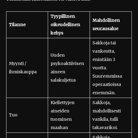
Tyypillinen
Mahdollinen
Tilanne
oikeudellinen
seurausalue
kehys
Sakkoja tai
vankeutta,
Uuden
enintään 3
Myynti /
psykoaktiivisen
vuotta.
ihmiskauppa
aineen
Suuremmissa
salakuljetus
operaatioissa
enemmän.
Kiellettyjen
Sakkoja,
aineiden
mahdollisesti
Tuo
tuominen
vankila, tulli
maahan
takavarikoi.
Sakkoja,