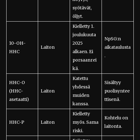
syötävät,
öljyt.
Kielletty 1.
joulukuuta
NpSG:n
10-OH-
2025
Laiton
aikataulusta
HHC
alkaen. Ei
.
porsaanrei
kä.
Katettu
HHC-O
Sisältyy
yhdessä
(HHC-
Laiton
puolisyntee
muiden
asetaatti)
ttisenä.
kanssa.
Kielletty
Kohtelu on
HHC-P
Laiton
myös. Sama
laitonta.
riski.