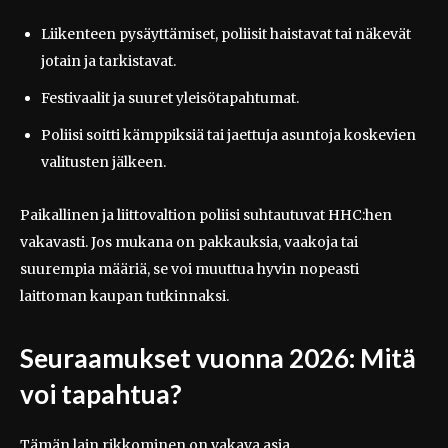
Liikenteen pysäyttämiset, poliisit haistavat tai näkevät
jotain ja tarkistavat.
Festivaalit ja suuret yleisötapahtumat.
Poliisi soitti kämppiksiä tai jaettuja asuntoja koskevien
valitusten jälkeen.
Paikallinen ja liittovaltion poliisi suhtautuvat HHC:hen
vakavasti. Jos mukana on pakkauksia, vaakoja tai
suurempia määriä, se voi muuttua hyvin nopeasti
laittoman kaupan tutkinnaksi.
Seuraamukset vuonna 2026: Mitä
voi tapahtua?
Tämän lain rikkominen on vakava asia.