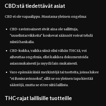
CBD:stä tiedettävät asiat
CBD ei ole vapaalippu. Muutama yleinen ongelma:
CBD-ravintoaineet eivät aina ole sallittuja,
"uuselintarvikkeita" koskevat säännöt voivat tehdä
niistä hankalia.
CBD-kukka, vaikka siinä olisi vähän THC:tä, voi
aiheuttaa ongelmia, ellei kaikkea dokumentoida
asianmukaisesti ja myydä lain mukaisesti.
Varo epämääräisiä merkintöjä tai tuotteita, joissa lukee
"ei ihmisravinnoksi", sillä se on yleinen tapa kiertää
sääntöjä, mutta se ei tee siitä laillista.
THC-rajat laillisille tuotteille