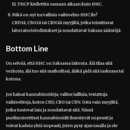
Ei. THCP kiellettiin samaan aikaan kuin HHC.
Mikä on nyt turvallisin vaihtoehto HHC:lle?
CBD:tä, CBG:tä tai CBN:ää myyjiltä, jotka toimittavat
laboratoriotodistukset ja noudattavat Saksan sääntöjä.
Bottom Line
On selvää, että HHC on Saksassa laitonta. Älä tilaa sitä
verkosta, älä tuo sitä matkoiltasi, äläkä pidä sitä taskussa tai
kotona.
Jos haluat kannabinoideja, valitse laillisia, testattuja
vaihtoehtoja, kuten CBD, CBG tai CBN. Osta vain myyjiltä,
jotka tuntevat lain ja noudattavat sitä. Nämä
puolisynteettiset kannabinoidit ilmestyvät nopeasti ja
voivat kadota yhtä nopeasti, joten pysy ajan tasalla ja ole