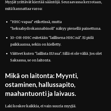
Myyjät yrittävät kiertää sääntöjä. Seuraavassa kerrotaan,
mitä kannattaa varoa:
"HHC-vapaa" etiketissä, mutta
"heksahydrokannabinoli" näkyy pienellä painettuna.
10-OH-HHC esitetään "laillisena HHC:nä". Ei pidä
paikkaansa, sekin on kielletty.
Väitteet kuten "laillista EU:ssa". Sillä ei ole väliä. Jos olet
Saksassa, se on laitonta.
Mikä on laitonta: Myynti,
ostaminen, hallussapito,
maahantuonti ja laivaus.
Laki koskee kaikkia, ei vain suuria myyjiä.