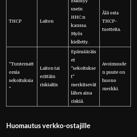
Esiintyy
usein
Älä osta
HHC:n
THCP
Laiton
THCP-
kanssa.
tuotteita.
Myös
kielletty.
Epämääräis
et
"Tuntematt
Avoimuude
Laiton tai
"sekoitukse
omia
n puute on
erittäin
t"
sekoituksia
huono
riskialtis
merkitsevät
"
merkki.
lähes aina
riskiä.
Huomautus verkko-ostajille