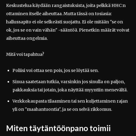
Keskustelua käydään rangaistuksista, joita pelkkä HHC:n
ottaminen itselle aiheuttaa. Mutta tässä on tosiasia:
hallussapito ei ole selkeästi suojattu. Ei ole mitään "se on
ok, jos se on vain vähän" -sääntöä. Pienetkin määrät voivat
aiheuttaa ongelmia.
Mitä voi tapahtua?
Poliisi voi ottaa sen pois, jos se löytää sen.
Sinua saatetaan tutkia, varsinkin jos sinulla on paljon,
pakkauksia tai jotain, joka näyttää myyntiin menevältä.
Verkkokaupasta tilaaminen tai sen kuljettaminen rajan
yli on "maahantuontia", ja se on selvä rikkomus.
Miten täytäntöönpano toimii