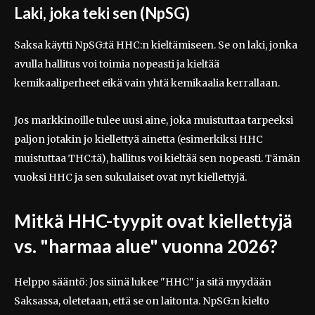
Laki, joka teki sen (NpSG)
Saksa käytti NpSG:tä HHC:n kieltämiseen. Se on laki, jonka
avulla hallitus voi toimia nopeasti ja kieltää
kemikaaliperheet eikä vain yhtä kemikaalia kerrallaan.
Jos markkinoille tulee uusi aine, joka muistuttaa tarpeeksi
paljon jotakin jo kiellettyä ainetta (esimerkiksi HHC
muistuttaa THC:tä), hallitus voi kieltää sen nopeasti. Tämän
vuoksi HHC ja sen sukulaiset ovat nyt kiellettyjä.
Mitkä HHC-tyypit ovat kiellettyjä
vs. "harmaa alue" vuonna 2026?
Helppo sääntö: Jos siinä lukee "HHC" ja sitä myydään
Saksassa, oletetaan, että se on laitonta. NpSG:n kielto