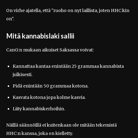
On virhe ajatella, että "ruoho on nyt laillista, joten HHC:kin
on".
Mitä kannabislaki sallii
CanG:n mukaan aikuiset Saksassa voivat:
Kannattaa kantaa enintään 25 grammaa kannabista
julkisesti.
Pidä enintään 50 grammaa kotona.
Kasvata kotona jopa kolme kasvia.
Liity kannabiskerhoihin.
Näillä säännöillä ei kuitenkaan ole mitään tekemistä
HHC:n kanssa, joka on kielletty.