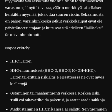
myytävänä Saksassa tänä vuonna, se on todennäköisesti
varastoon jäänyttä tavaraa, väärin merkittyä tai sellaisen
henkilön myymää, joka ottaa suuren riskin. Sekaannusta
on paljon, varsinkin koska jotkut verkkokaupat eivät ole
päivittäneet tietojaan ja kutsuvat sitä edelleen "lailliseksi".
Se on vanhentunutta.
Nopea erittely:
HHC: Laiton.
HHC-muunnokset (HHC-O, HHC-P, 10-OH-HHC):
Laiton tai erittäin riskialtis. Periaatteessa ne ovat myös
kiellettyjä.
Ostaminen tai maahantuonti verkossa: Korkea riski.
Tulli voi takavarikoida pakettisi, ja saatat saada sakkoja.
Matkustaminen HHC:n kanssa: Ei sallittu. Sen tuominen