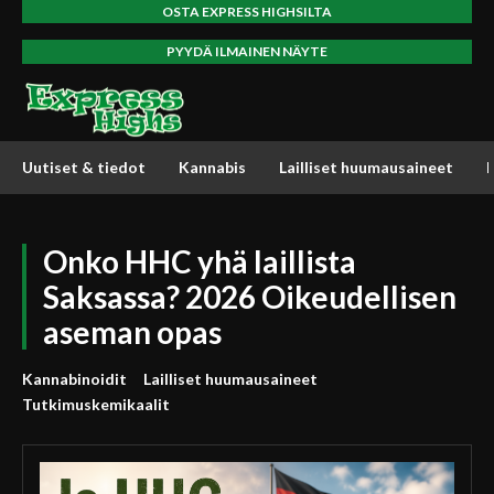
OSTA EXPRESS HIGHSILTA
PYYDÄ ILMAINEN NÄYTE
Uutiset & tiedot
Kannabis
Lailliset huumausaineet
Onko HHC yhä laillista
Saksassa? 2026 Oikeudellisen
aseman opas
Kannabinoidit
Lailliset huumausaineet
Tutkimuskemikaalit