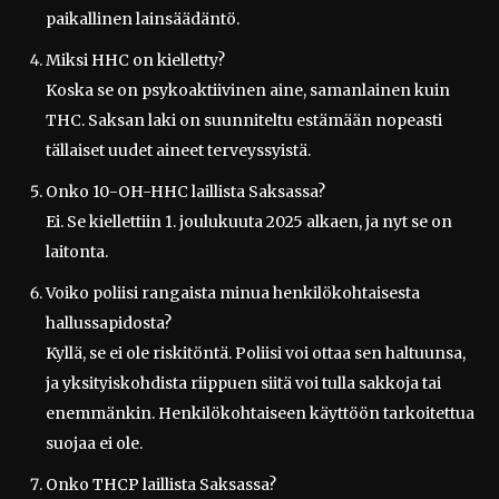
paikallinen lainsäädäntö.
Miksi HHC on kielletty?
Koska se on psykoaktiivinen aine, samanlainen kuin
THC. Saksan laki on suunniteltu estämään nopeasti
tällaiset uudet aineet terveyssyistä.
Onko 10-OH-HHC laillista Saksassa?
Ei. Se kiellettiin 1. joulukuuta 2025 alkaen, ja nyt se on
laitonta.
Voiko poliisi rangaista minua henkilökohtaisesta
hallussapidosta?
Kyllä, se ei ole riskitöntä. Poliisi voi ottaa sen haltuunsa,
ja yksityiskohdista riippuen siitä voi tulla sakkoja tai
enemmänkin. Henkilökohtaiseen käyttöön tarkoitettua
suojaa ei ole.
Onko THCP laillista Saksassa?