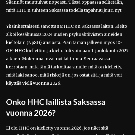
Säännöt muuttuivat nopeasti. Tässä oppaassa selitetään,
mitä HHC:n suhteen Saksassa todella tapahtuu juuri nyt.
Yksinkertaisesti sanottuna: HHC on Saksassa laiton. Kielto
alkoi kesäkuussa 2024 uusien psykoaktiivisten aineiden
kieltolain (NpSG) ansiosta. Pian tämän jälkeen myös 10-
OH-HHC kiellettiin, ja kielto tuli voimaan 1. joulukuuta 2025
alkaen. Molemmat ovat nyt laittomia. Seuraavassa
kerrotaan, mitä tämä tarkoittaa sinulle: mitä on kielletty,
mitä laki sanoo, mitä riskejä on, jos ostat sitä, ja mitä voit
käyttää vielä vuonna 2026.
Onko HHC laillista Saksassa
vuonna 2026?
Ei ole. HHC on kielletty vuonna 2026. Jos näet sitä