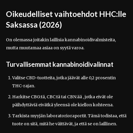
Oikeudelliset vaihtoehdot HHC:lle
Saksassa (2026)
On olemassa joitakin laillisia kannabinoidivalmisteita,
mutta muutamaa asiaa on syytä varoa.
Turvallisemmat kannabinoidivalinnat
Valitse CBD-tuotteita, jotka jäävät alle 0,2 prosentin
THC-rajan.
Harkitse CBG:tä, CBC:tä tai CBN:ää , jotka eivät ole
päihdyttäviä eivätkä yleensä ole kiellon kohteena.
Tarkista myyjän laboratorioraportit. Tämä todistaa, että
tuote on sitä, mitä he väittävät, ja että se on laillinen.