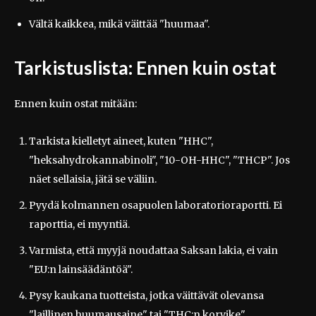
Vältä kaikkea, mikä väittää "huumaa".
Tarkistuslista: Ennen kuin ostat
Ennen kuin ostat mitään:
Tarkista kielletyt aineet, kuten "HHC",
"heksahydrokannabinoli", "10-OH-HHC", "THCP". Jos
näet sellaisia, jätä se väliin.
Pyydä kolmannen osapuolen laboratorioraportti. Ei
raporttia, ei myyntiä.
Varmista, että myyjä noudattaa Saksan lakia, ei vain
"EU:n lainsäädäntöä".
Pysy kaukana tuotteista, jotka väittävät olevansa
"laillinen huumausaine" tai "THC:n korvike".