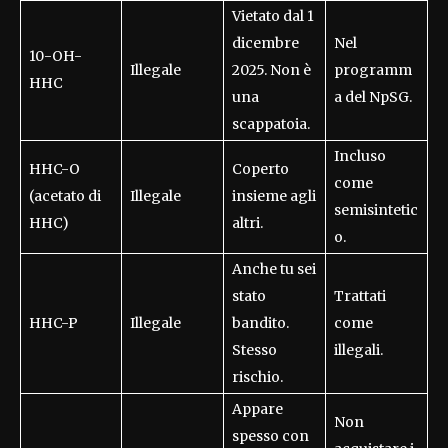
Vietato dal 1
dicembre
Nel
10-OH-
Illegale
2025. Non è
programm
HHC
una
a del NpSG.
scappatoia.
Incluso
HHC-O
Coperto
come
(acetato di
Illegale
insieme agli
semisintetic
HHC)
altri.
o.
Anche tu sei
stato
Trattati
HHC-P
Illegale
bandito.
come
Stesso
illegali.
rischio.
Appare
Non
spesso con