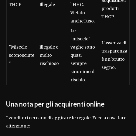
acquistare i
THCP
Illegale
l'HHC.
prodotti
Vietato
THCP.
anche l'uso.
Le
"miscele"
L'assenza di
"Miscele
Illegale o
vaghe sono
trasparenza
sconosciute
molto
quasi
è un brutto
"
rischioso
sempre
segno.
sinonimo di
rischio.
Una nota per gli acquirenti online
I venditori cercano di aggirare le regole. Ecco a cosa fare
attenzione: