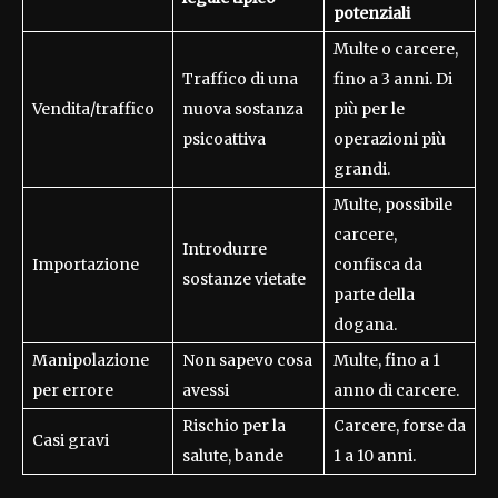
potenziali
Multe o carcere,
Traffico di una
fino a 3 anni. Di
Vendita/traffico
nuova sostanza
più per le
psicoattiva
operazioni più
grandi.
Multe, possibile
carcere,
Introdurre
Importazione
confisca da
sostanze vietate
parte della
dogana.
Manipolazione
Non sapevo cosa
Multe, fino a 1
per errore
avessi
anno di carcere.
Rischio per la
Carcere, forse da
Casi gravi
salute, bande
1 a 10 anni.