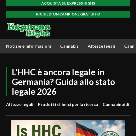
ACQUISTA SU EXPRESS HIGHS
RICHIEDI UN CAMPIONE GRATUITO
Notizie e informazioni
Cannabis
Altezze legali
Canna
L'HHC è ancora legale in
Germania? Guida allo stato
legale 2026
Altezze legali
Prodotti chimici per la ricerca
Cannabinoidi