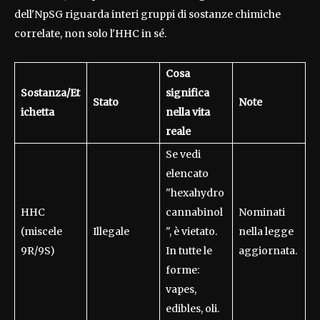
dell'NpSG riguarda interi gruppi di sostanze chimiche
correlate, non solo l'HHC in sé.
Cosa
Sostanza/Et
significa
Stato
Note
ichetta
nella vita
reale
Se vedi
elencato
"hexahydro
HHC
cannabinol
Nominati
(miscele
Illegale
", è vietato.
nella legge
9R/9S)
In tutte le
aggiornata.
forme:
vapes,
edibles, oli.