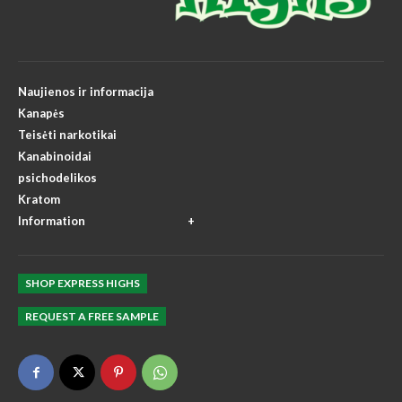
Naujienos ir informacija
Kanapės
Teisėti narkotikai
Kanabinoidai
psichodelikos
Kratom
Information
SHOP EXPRESS HIGHS
REQUEST A FREE SAMPLE