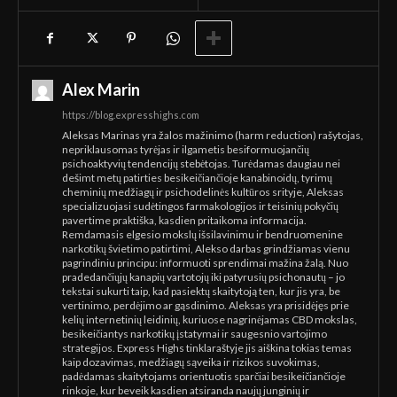
Alex Marin
https://blog.expresshighs.com
Aleksas Marinas yra žalos mažinimo (harm reduction) rašytojas,
nepriklausomas tyrėjas ir ilgametis besiformuojančių
psichoaktyvių tendencijų stebėtojas. Turėdamas daugiau nei
dešimt metų patirties besikeičiančioje kanabinoidų, tyrimų
cheminių medžiagų ir psichodelinės kultūros srityje, Aleksas
specializuojasi sudėtingos farmakologijos ir teisinių pokyčių
pavertime praktiška, kasdien pritaikoma informacija.
Remdamasis elgesio mokslų išsilavinimu ir bendruomenine
narkotikų švietimo patirtimi, Alekso darbas grindžiamas vienu
pagrindiniu principu: informuoti sprendimai mažina žalą. Nuo
pradedančiųjų kanapių vartotojų iki patyrusių psichonautų – jo
tekstai sukurti taip, kad pasiektų skaitytoją ten, kur jis yra, be
vertinimo, perdėjimo ar gąsdinimo. Aleksas yra prisidėjęs prie
kelių internetinių leidinių, kuriuose nagrinėjamas CBD mokslas,
besikeičiantys narkotikų įstatymai ir saugesnio vartojimo
strategijos. Express Highs tinklaraštyje jis aiškina tokias temas
kaip dozavimas, medžiagų sąveika ir rizikos suvokimas,
padėdamas skaitytojams orientuotis sparčiai besikeičiančioje
rinkoje, kur beveik kasdien atsiranda naujų junginių ir