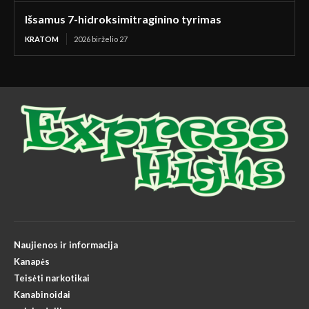
Išsamus 7-hidroksimitraginino tyrimas
KRATOM
2026 birželio 27
Naujienos ir informacija
Kanapės
Teisėti narkotikai
Kanabinoidai