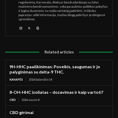
reguliavimų. Kai nerašo, Aleksas bendradarbiauja su žalos
mažinimo bendruomenėmis, seka pasaulinius politikos pokyčius
ir lygina duomenis su realia vartotojų patirtimi. Jo tikslas
paprastas: aiški informacija, mažiau blogų patirčių ir protingesni
sprendimai.
Related articles
9H-HHC paaiškinimas: Poveikis, saugumas ir jo
palyginimas su delta-9 THC.
KANAPĖS
2026 balandžio 14
8-OH-HHC izoliatas – dozavimas ir kaip vartoti?
CBD
2026 sausio 8
CBD gėrimai