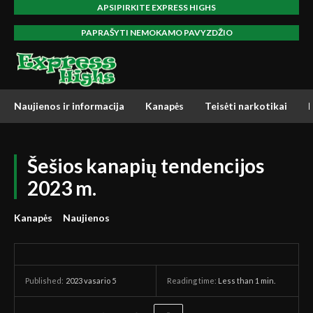
APSIPIRKITE EXPRESS HIGHS
PAPRAŠYTI NEMOKAMO PAVYZDŽIO
Naujienos ir informacija
Kanapės
Teisėti narkotikai
Šešios kanapių tendencijos
2023 m.
Kanapės
Naujienos
2023 vasario 5
Reading time:
Less than 1
min.
Published: