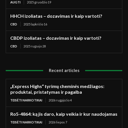
AUGTI
2025 gruodžio 19
HHCH izoliatas – dozavimas ir kaip vartoti?
CBD
2025 lapkričio 16
CBDP izoliatas – dozavimas ir kaip vartoti?
CBD
2025 rugsėjo 28
Recent articles
„Express Highs“ tyrimų cheminės medžiagos:
produktai, pristatymas ir pagalba
TEISĖTI NARKOTIKAI
2026 rugpjūčio 4
Ro5-4864: ką jis daro, kaip veikia ir kur naudojamas
TEISĖTI NARKOTIKAI
2026 liepos 7