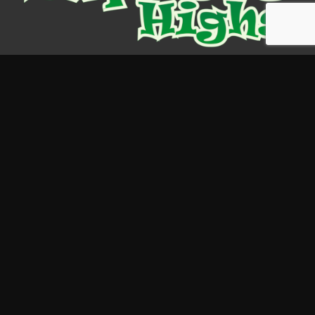
Nieuws & Info
Cannabis
Legale hoogten
Cannabinoïden
psychedelica
Kratom
Information
WINKELEN BIJ EXPRESS HIGHS
VRAAG EEN GRATIS MONSTER AAN