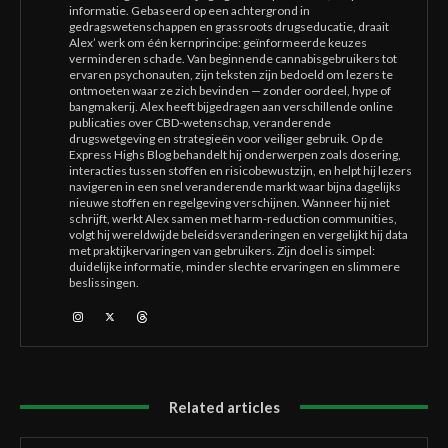
informatie. Gebaseerd op een achtergrond in
gedragswetenschappen en grassroots drugseducatie, draait
Alex’ werk om één kernprincipe: geïnformeerde keuzes
verminderen schade. Van beginnende cannabisgebruikers tot
ervaren psychonauten, zijn teksten zijn bedoeld om lezers te
ontmoeten waar ze zich bevinden — zonder oordeel, hype of
bangmakerij. Alex heeft bijgedragen aan verschillende online
publicaties over CBD-wetenschap, veranderende
drugswetgeving en strategieën voor veiliger gebruik. Op de
Express Highs Blog behandelt hij onderwerpen zoals dosering,
interacties tussen stoffen en risicobewustzijn, en helpt hij lezers
navigeren in een snel veranderende markt waar bijna dagelijks
nieuwe stoffen en regelgeving verschijnen. Wanneer hij niet
schrijft, werkt Alex samen met harm-reduction communities,
volgt hij wereldwijde beleidsveranderingen en vergelijkt hij data
met praktijkervaringen van gebruikers. Zijn doel is simpel:
duidelijke informatie, minder slechte ervaringen en slimmere
beslissingen.
Related articles