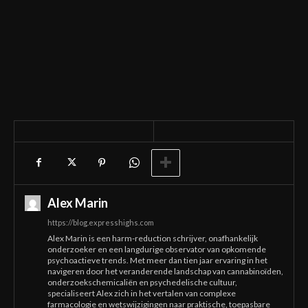
Alex Marin
https://blog.expresshighs.com
Alex Marin is een harm-reduction schrijver, onafhankelijk
onderzoeker en een langdurige observator van opkomende
psychoactieve trends. Met meer dan tien jaar ervaring in het
navigeren door het veranderende landschap van cannabinoïden,
onderzoekschemicaliën en psychedelische cultuur,
specialiseert Alex zich in het vertalen van complexe
farmacologie en wetswijzigingen naar praktische, toepasbare