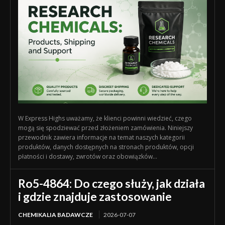
W Express Highs uważamy, że klienci powinni wiedzieć, czego
mogą się spodziewać przed złożeniem zamówienia. Niniejszy
przewodnik zawiera informacje na temat naszych kategorii
produktów, danych dostępnych na stronach produktów, opcji
płatności i dostawy, zwrotów oraz obowiązków...
Ro5-4864: Do czego służy, jak działa
i gdzie znajduje zastosowanie
CHEMIKALIA BADAWCZE
2026-07-07