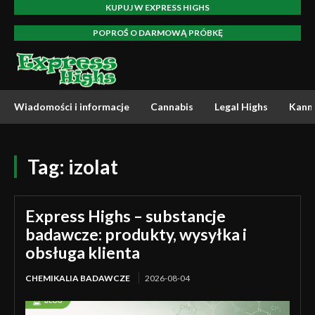
KUPUJ W EXPRESS HIGHS
POPROŚ O DARMOWĄ PRÓBKĘ
Wiadomości i informacje
Cannabis
Legal Highs
Kann
Tag:
izolat
Express Highs – substancje
badawcze: produkty, wysyłka i
obsługa klienta
CHEMIKALIA BADAWCZE
2026-08-04