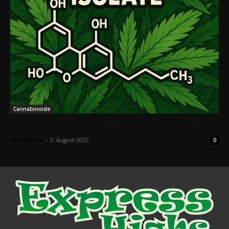
Cannabinoide
H4CBD Isolat – Dosierung und Anwendung?
Alex Marin
-
2. August 2025
0