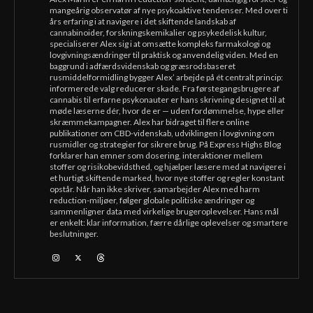
mangeårig observatør af nye psykoaktive tendenser. Med over ti
års erfaring i at navigere i det skiftende landskab af
cannabinoider, forskningskemikalier og psykedelisk kultur,
specialiserer Alex sig i at omsætte kompleks farmakologi og
lovgivningsændringer til praktisk og anvendelig viden. Med en
baggrund i adfærdsvidenskab og græsrodsbaseret
rusmiddelformidling bygger Alex’ arbejde på ét centralt princip:
informerede valg reducerer skade. Fra førstegangsbrugere af
cannabis til erfarne psykonauter er hans skrivning designet til at
møde læserne dér, hvor de er — uden fordømmelse, hype eller
skræmmekampagner. Alex har bidraget til flere online
publikationer om CBD-videnskab, udviklingen i lovgivning om
rusmidler og strategier for sikrere brug. På Express Highs Blog
forklarer han emner som dosering, interaktioner mellem
stoffer og risikobevidsthed, og hjælper læsere med at navigere i
et hurtigt skiftende marked, hvor nye stoffer og regler konstant
opstår. Når han ikke skriver, samarbejder Alex med harm
reduction-miljøer, følger globale politiske ændringer og
sammenligner data med virkelige brugeroplevelser. Hans mål
er enkelt: klar information, færre dårlige oplevelser og smartere
beslutninger.