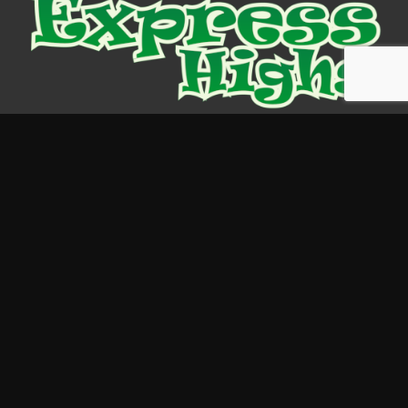
Nyheder og info
Cannabis
Lovlige stoffer
Cannabinoider
psykedeliske stoffer
Kratom
Information
NAKUPOVAT V EXPRESS HIGHS
POŽÁDAT O BEZPLATNÝ VZOREK