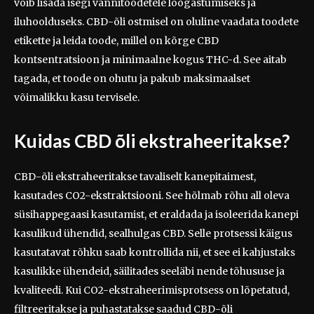
võib lisada isegi vannitoodetele lõõgastumiseks ja
iluhoolduseks. CBD-õli ostmisel on oluline vaadata toodete
etikette ja leida toode, millel on kõrge CBD
kontsentratsioon ja minimaalne kogus THC-d. See aitab
tagada, et toode on ohutu ja pakub maksimaalset
võimalikku kasu tervisele.
Kuidas CBD õli ekstraheeritakse?
CBD-õli ekstraheeritakse tavaliselt kanepitaimest,
kasutades CO2-ekstraktsiooni. See hõlmab rõhu all oleva
süsihappegaasi kasutamist, et eraldada ja isoleerida kanepi
kasulikud ühendid, sealhulgas CBD. Selle protsessi käigus
kasutatavat rõhku saab kontrollida nii, et see ei kahjustaks
kasulikke ühendeid, säilitades seeläbi nende tõhususe ja
kvaliteedi. Kui CO2-ekstraheerimisprotsess on lõpetatud,
filtreeritakse ja puhastatakse saadud CBD-õli