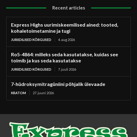
Recent articles
Express Highs uurimiskeemilised ained: tooted,
kohaletoimetamine ja tugi
JURIIDILISED KÕRGUSED
4. aug 2026
Ro5-4864: milleks seda kasutatakse, kuidas see
toimib ja kus seda kasutatakse
JURIIDILISED KÕRGUSED
7. juuli 2026
7-hüdroksymitragüniini põhjalik ülevaade
KRATOM
27. juuni 2026