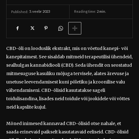
5. veebr 2023
Reading time:
2
min.
Published:
CBD-õli on looduslik ekstrakt, mis on võetud kanepi- või
kanepitaimest. See sisaldab mitmeid terapeutilisi ühendeid,
sealhulgas kannabidiooli (CBD). Seda ühendit on seostatud
mitmesuguse kasuliku mõjuga tervisele, alates ärevuse ja
unetuse leevendamisest kuni põletiku ja kroonilise valu
vähendamiseni. CBD-õlisid kasutatakse sageli
toidulisandina, lisades neid toidule või jookidele või võttes
neid kapslite kujul.
Mõned inimesed kannavad CBD-õlisid otse nahale, et
saada erinevaid paikselt kasutatavaid eeliseid. CBD-õlisid