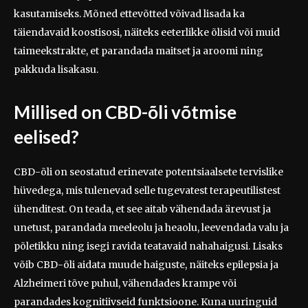
kasutamiseks. Mõned ettevõtted võivad lisada ka
täiendavaid koostisosi, näiteks eeterlikke õlisid või muid
taimeekstrakte, et parandada maitset ja aroomi ning
pakkuda lisakasu.
Millised on CBD-õli võtmise
eelised?
CBD-õli on seostatud erinevate potentsiaalsete tervislike
hüvedega, mis tulenevad selle tugevatest terapeutilistest
ühenditest. On teada, et see aitab vähendada ärevust ja
unetust, parandada meeleolu ja heaolu, leevendada valu ja
põletikku ning isegi ravida teatavaid nahahaigusi. Lisaks
võib CBD-õli aidata muude haiguste, näiteks epilepsia ja
Alzheimeri tõve puhul, vähendades krampe või
parandades kognitiivseid funktsioone. Kuna uuringuid