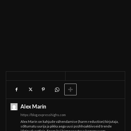
Alex Marin
https://blog.expresshighs.com
Alex Marin on kahjude vähendamise (harm reduction) kirjutaja,
sõltumatu uurija ja pikka aega uusi psühhoaktiivseid trende
jälginud vaatleja. Enam kui kümneaastase kogemusega