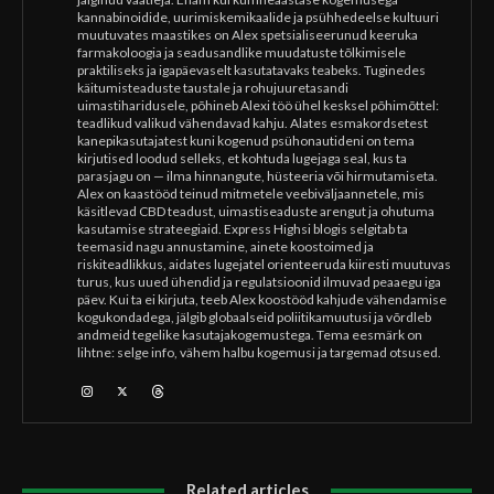
kannabinoidide, uurimiskemikaalide ja psühhedeelse kultuuri
muutuvates maastikes on Alex spetsialiseerunud keeruka
farmakoloogia ja seadusandlike muudatuste tõlkimisele
praktiliseks ja igapäevaselt kasutatavaks teabeks. Tuginedes
käitumisteaduste taustale ja rohujuuretasandi
uimastiharidusele, põhineb Alexi töö ühel kesksel põhimõttel:
teadlikud valikud vähendavad kahju. Alates esmakordsetest
kanepikasutajatest kuni kogenud psühonautideni on tema
kirjutised loodud selleks, et kohtuda lugejaga seal, kus ta
parasjagu on — ilma hinnangute, hüsteeria või hirmutamiseta.
Alex on kaastööd teinud mitmetele veebiväljaannetele, mis
käsitlevad CBD teadust, uimastiseaduste arengut ja ohutuma
kasutamise strateegiaid. Express Highsi blogis selgitab ta
teemasid nagu annustamine, ainete koostoimed ja
riskiteadlikkus, aidates lugejatel orienteeruda kiiresti muutuvas
turus, kus uued ühendid ja regulatsioonid ilmuvad peaaegu iga
päev. Kui ta ei kirjuta, teeb Alex koostööd kahjude vähendamise
kogukondadega, jälgib globaalseid poliitikamuutusi ja võrdleb
andmeid tegelike kasutajakogemustega. Tema eesmärk on
lihtne: selge info, vähem halbu kogemusi ja targemad otsused.
Related articles