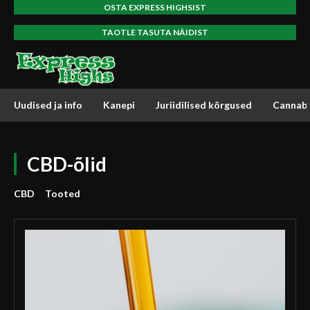
OSTA EXPRESS HIGHSIST
TAOTLE TASUTA NÄIDIST
Uudised ja info
Kanepi
Juriidilised kõrgused
Cannabi
CBD-õlid
CBD
Tooted