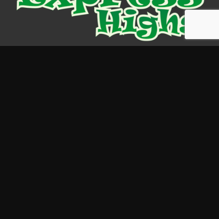
Uudised ja info
Kanepi
Juriidilised kõrgused
Cannabinoidid
psühhedeelsed ained
Kratom
Information
OSTA EXPRESS HIGHSIST
TAOTLE TASUTA NÄIDIST