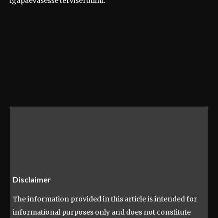
igapäevasesse terviserutiini.
Disclaimer
The information provided in this article is intended for
informational purposes only and does not constitute