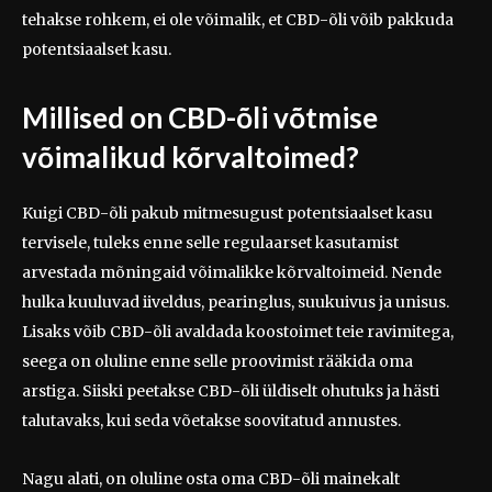
tehakse rohkem, ei ole võimalik, et CBD-õli võib pakkuda
potentsiaalset kasu.
Millised on CBD-õli võtmise
võimalikud kõrvaltoimed?
Kuigi CBD-õli pakub mitmesugust potentsiaalset kasu
tervisele, tuleks enne selle regulaarset kasutamist
arvestada mõningaid võimalikke kõrvaltoimeid. Nende
hulka kuuluvad iiveldus, pearinglus, suukuivus ja unisus.
Lisaks võib CBD-õli avaldada koostoimet teie ravimitega,
seega on oluline enne selle proovimist rääkida oma
arstiga. Siiski peetakse CBD-õli üldiselt ohutuks ja hästi
talutavaks, kui seda võetakse soovitatud annustes.
Nagu alati, on oluline osta oma CBD-õli mainekalt