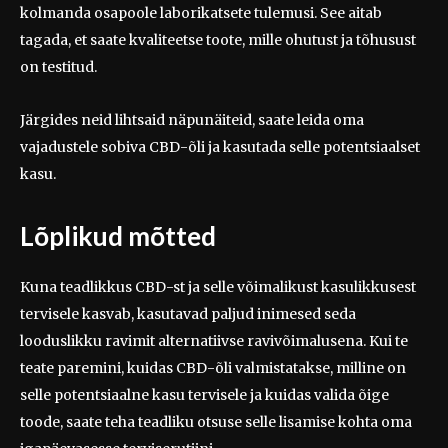
kolmanda osapoole laborikatsete tulemusi. See aitab
tagada, et saate kvaliteetse toote, mille ohutust ja tõhusust
on testitud.
Järgides neid lihtsaid näpunäiteid, saate leida oma
vajadustele sobiva CBD-õli ja kasutada selle potentsiaalset
kasu.
Lõplikud mõtted
Kuna teadlikkus CBD-st ja selle võimalikust kasulikkusest
tervisele kasvab, kasutavad paljud inimesed seda
looduslikku ravimit alternatiivse ravivõimalusena. Kui te
teate paremini, kuidas CBD-õli valmistatakse, milline on
selle potentsiaalne kasu tervisele ja kuidas valida õige
toode, saate teha teadliku otsuse selle lisamise kohta oma