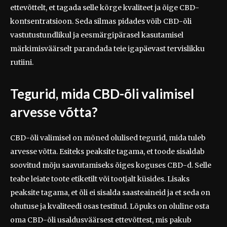
ettevõttelt, et tagada selle kõrge kvaliteet ja õige CBD-
kontsentratsioon. Seda silmas pidades võib CBD-õli
vastutustundlikul ja eesmärgipärasel kasutamisel
märkimisväärselt parandada teie igapäevast tervislikku
rutiini.
Tegurid, mida CBD-õli valimisel
arvesse võtta?
CBD-õli valimisel on mõned olulised tegurid, mida tuleb
arvesse võtta. Esiteks peaksite tagama, et toode sisaldab
soovitud mõju saavutamiseks õiges koguses CBD-d. Selle
teabe leiate toote etiketilt või tootjalt küsides. Lisaks
peaksite tagama, et õli ei sisalda saasteaineid ja et seda on
ohutuse ja kvaliteedi osas testitud. Lõpuks on oluline osta
oma CBD-õli usaldusväärsest ettevõttest, mis pakub