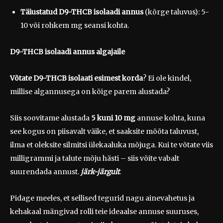
Täiustatud
D9-THCB isolaadi annus
(kõrge taluvus): 5-
10 või rohkem mg seansi kohta.
D9-THCB isolaadi annus algajaile
Võtate D9-THCB isolaati esimest korda
? Ei ole kindel,
millise algannusega on kõige parem alustada?
Siis soovitame alustada
5 kuni
10 mg
annuse kohta, kuna
see kogus on piisavalt väike, et saaksite mõõta taluvust,
ilma et oleksite silmitsi ülekaaluka mõjuga. Kui te võtate viis
milligrammi ja talute mõju hästi – siis võite vabalt
suurendada annust.
järk-järgult
.
Pidage meeles, et sellised tegurid nagu ainevahetus ja
kehakaal mängivad rolli teie ideaalse annuse suuruses,