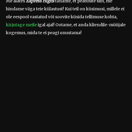
Me alates
Express Highs
täname, et peatusite siin, me
hindame väga teie külastust! Kui teil on küsimusi, millele ei
ole eespool vastatud või soovite küsida tellimuse kohta,
kirjutage meile
igal ajal! Ootame, et anda kliendile-müüjale
kogemus, mida te ei peagi unustama!