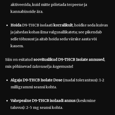
aktiveerida, kuid mitte põletada terpeene ja
kannabinoide ära.
Hoida
D9-THCB isolaati
korralikult
, hoidke seda kuivas
ja jahedas kohas ilma valgusallikateta; see pikendab
selle tõhusust ja aitab hoida seda värske aasta või
kauem.
Siin on esitatud
soovituslikud D9-THCB Isolate annused
,
mis põhinevad
taluvusel
ja
kogemustel
:
Algaja
D9-THCB Isolate Dose
(madal tolerantsus): 1-2
milligrammi seansi kohta.
Vahepealne
D9-THCB isolaadi annus
(keskmine
taluvus): 2-5 mg seansi kohta.