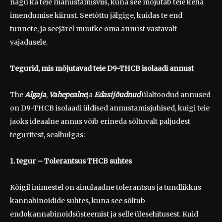
nagu ka teie manustamisviis, kuna see mõjutab teie keha
imendumise kiirust. Seetõttu jälgige, kuidas te end
tunnete, ja seejärel muutke oma annust vastavalt
vajadusele.
Tegurid, mis mõjutavad teie D9-THCB isolaadi annust
The
Algaja
,
Vahepealne
ja
Edasijõudnud
ülaltoodud annused
on D9-THCB isolaadi üldised annustamisjuhised, kuigi teie
jaoks ideaalne annus võib erineda sõltuvalt paljudest
teguritest, sealhulgas:
1. tegur
– Tolerantsus THCB suhtes
Kõigil inimestel on ainulaadne tolerantsus ja tundlikkus
kannabinoidide suhtes, kuna see sõltub
endokannabinoidsüsteemist ja selle ülesehitusest. Kuid