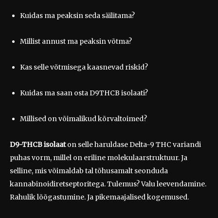
Kuidas ma peaksin seda säilitama?
Millist annust ma peaksin võtma?
Kas selle võtmisega kaasnevad riskid?
Kuidas ma saan osta D9THCB isolaati?
Millised on võimalikud kõrvaltoimed?
D9-THCB isolaat
on selle haruldase Delta-9 THC variandi
puhas vorm, millel on eriline molekulaarstruktuur. Ja
selline, mis võimaldab tal tõhusamalt seonduda
kannabinoidiretseptoritega. Tulemus? Valu leevendamine.
Rahulik lõõgastumine. Ja pikemaajalised kogemused.