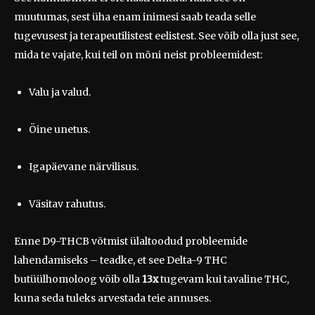
muutumas, sest üha enam inimesi saab teada selle
tugevusest ja terapeutilistest eelistest. See võib olla just see,
mida te vajate, kui teil on mõni neist probleemidest:
Valu ja valud.
Öine unetus.
Igapäevane närvilisus.
Väsitav rahutus.
Enne D9-THCB võtmist ülaltoodud probleemide
lahendamiseks – teadke, et see Delta-9 THC
butüülhomoloog võib olla
13x
tugevam kui tavaline THC,
kuna seda tuleks arvestada teie annuses.