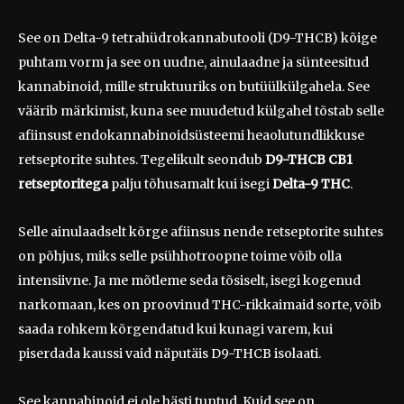
See on Delta-9 tetrahüdrokannabutooli (D9-THCB) kõige
puhtam vorm ja see on uudne, ainulaadne ja sünteesitud
kannabinoid, mille struktuuriks on butüülkülgahela. See
väärib märkimist, kuna see muudetud külgahel tõstab selle
afiinsust endokannabinoidsüsteemi heaolutundlikkuse
retseptorite suhtes. Tegelikult seondub
D9-THCB
CB1
retseptoritega
palju tõhusamalt kui isegi
Delta-9 THC
.
Selle ainulaadselt kõrge afiinsus nende retseptorite suhtes
on põhjus, miks selle psühhotroopne toime võib olla
intensiivne. Ja me mõtleme seda tõsiselt, isegi kogenud
narkomaan, kes on proovinud THC-rikkaimaid sorte, võib
saada rohkem kõrgendatud kui kunagi varem, kui
piserdada kaussi vaid näputäis D9-THCB isolaati.
See kannabinoid ei ole hästi tuntud. Kuid see on