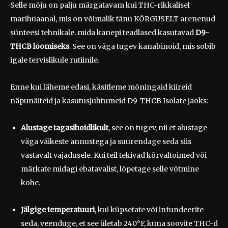
Selle mõju on palju märgatavam kui THC-rikkalisel
marihuaanal, mis on võimalik tänu KÕRGUSELT arenenud
sünteesi tehnikale. mida kanepi teadlased kasutavad
D9-
THCB loomiseks
. See on väga tugev kanabinoid, mis sobib
igale tervislikule rutiinile.
Enne kui läheme edasi, käsitleme mõningaid kiireid
näpunäiteid ja kasutusjuhtumeid D9-THCB Isolate jaoks:
Alustage tagasihoidlikult
, see on tugev, nii et alustage
väga väikeste annustega ja suurendage seda siis
vastavalt vajadusele. Kui teil tekivad kõrvaltoimed või
märkate midagi ebatavalist, lõpetage selle võtmine
kohe.
Jälgige temperatuuri
, kui küpsetate või infundeerite
seda, veenduge, et see ületab 240°F, kuna soovite THC-d