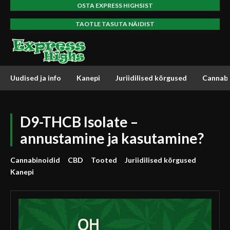
OSTA EXPRESS HIGHSIST
TAOTLE TASUTA NÄIDIST
Uudised ja info
Kanepi
Juriidilised kõrgused
Cannabi
D9-THCB Isolate –
annustamine ja kasutamine?
Cannabinoidid
CBD
Tooted
Juriidilised kõrgused
Kanepi