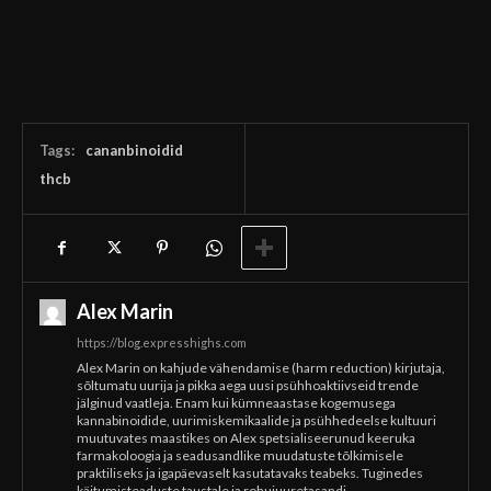
Tags:
cananbinoidid
thcb
Alex Marin
https://blog.expresshighs.com
Alex Marin on kahjude vähendamise (harm reduction) kirjutaja,
sõltumatu uurija ja pikka aega uusi psühhoaktiivseid trende
jälginud vaatleja. Enam kui kümneaastase kogemusega
kannabinoidide, uurimiskemikaalide ja psühhedeelse kultuuri
muutuvates maastikes on Alex spetsialiseerunud keeruka
farmakoloogia ja seadusandlike muudatuste tõlkimisele
praktiliseks ja igapäevaselt kasutatavaks teabeks. Tuginedes
käitumisteaduste taustale ja rohujuuretasandi