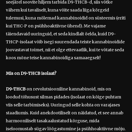
seejärel soovite hiljem tarbida D9-THCB-d, siis võtke
vähem kui tavaliselt, kuna võite saada liiga kõrgeid
tulemusi, kuna mõlemad kannabinoidid on süsteemis (eriti
kui THC-P on psühhoaktiivne ühend). Me vajame
täiendavaid uuringuid, et seda kindlalt öelda, kuid D9-
THCP-isolaat võib isegi suurendada teiste kannabinoidide
joovastavat toimet, nii et olge ettevaatlik, kui te võtate seda
koos mõne teise kannabinoidiga samaaegselt!
Mis on D9-THCB isolaat?
D9-THCB
on revolutsiooniline kannabinoid, mis on
loodud tõhusust silmas pidades (isolaat on kõige puhtam
viis selle tarbimiseks). Uuringud selle kohta on varajases
staadiumis. Kuid anekdootiliselt on näidatud, et see annab
harmooniliselt tasakaalustatud kõrguse, mida
iseloomustab sügav lõõgastumine ja psühhoaktiivne mõju.