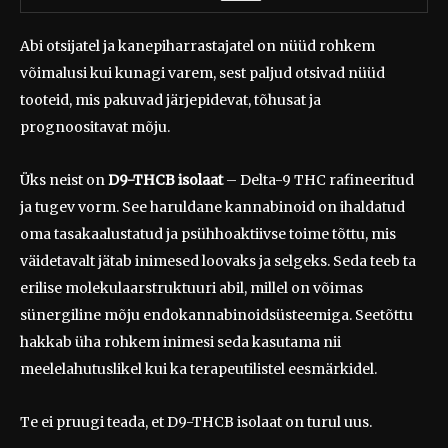
Abi otsijatel ja kanepiharrastajatel on nüüd rohkem
võimalusi kui kunagi varem, sest paljud otsivad nüüd
tooteid, mis pakuvad järjepidevat, tõhusat ja
prognoositavat mõju.
Üks neist on
D9-THCB isolaat
– Delta-9 THC rafineeritud
ja tugev vorm. See haruldane kannabinoid on ihaldatud
oma tasakaalustatud ja psühhoaktiivse toime tõttu, mis
väidetavalt jätab inimesed loovaks ja selgeks. Seda teeb ta
erilise molekulaarstruktuuri abil, millel on võimas
sünergiline mõju endokannabinoidsüsteemiga. Seetõttu
hakkab üha rohkem inimesi seda kasutama nii
meelelahutuslikel kui ka terapeutilistel eesmärkidel.
Te ei pruugi teada, et D9-THCB isolaat on turul uus.