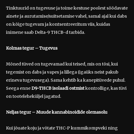
Tinktuurid on tugevuse ja toime kestuse poolest söödavate
ainete ja aurutamise/suitsetamise vahel, samal ajal kui dabs
on kõige tugevam ja kontsentreeritum viis, kuidas
inimene saab Delta-9 THCB-d tarbida.
Kolmas tegur
– Tugevus
Mõned tüved on tugevamad kui teised, mis on tõsi, kui
tegemist on dabs ja vapes ja lillega (igaüks neist pakub
erineva tugevusega). Sama kehtib ka kanepitüvede puhul.
Seega enne
D9-THCB isolaadi ostmist
kontrollige, kas tüvi
on tooteleheküljel jagatud.
Neljas tegur
– Muude kannabinoidide olemasolu
Kui jõuate koju ja võtate THC-P kummikompveki ning