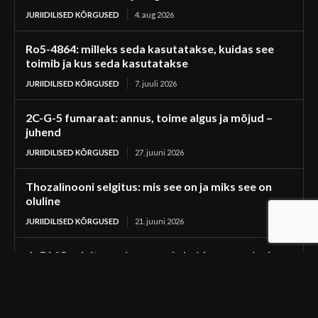
JURIIDILISED KÕRGUSED
4. aug 2026
Ro5-4864: milleks seda kasutatakse, kuidas see
toimib ja kus seda kasutatakse
JURIIDILISED KÕRGUSED
7. juuli 2026
2C-G-5 fumaraat: annus, toime algus ja mõjud –
juhend
JURIIDILISED KÕRGUSED
27. juuni 2026
Thozalinooni selgitus: mis see on ja miks see on
oluline
JURIIDILISED KÕRGUSED
21. juuni 2026
dpDMC selgitus: mis see on ja kuidas see erineb
dimetokaiinist
JURIIDILISED KÕRGUSED
19. juuni 2026