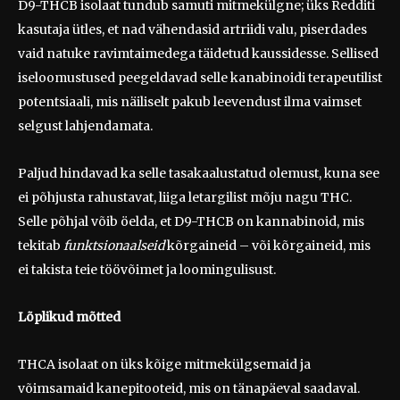
D9-THCB isolaat tundub samuti mitmekülgne; üks Redditi
kasutaja ütles, et nad vähendasid artriidi valu, piserdades
vaid natuke ravimtaimedega täidetud kaussidesse. Sellised
iseloomustused peegeldavad selle kanabinoidi terapeutilist
potentsiaali, mis näiliselt pakub leevendust ilma vaimset
selgust lahjendamata.
Paljud hindavad ka selle tasakaalustatud olemust, kuna see
ei põhjusta rahustavat, liiga letargilist mõju nagu THC.
Selle põhjal võib öelda, et D9-THCB on kannabinoid, mis
tekitab
funktsionaalseid
kõrgaineid – või kõrgaineid, mis
ei takista teie töövõimet ja loomingulisust.
Lõplikud mõtted
THCA isolaat on üks kõige mitmekülgsemaid ja
võimsamaid kanepitooteid, mis on tänapäeval saadaval.