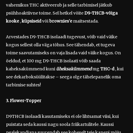
vahemikus THC aktiveerub ja selle tarbimisel jätkub
psühhoaktiivne toime. Sel hetkel võite
D9-THCB-võiga
kooke
,
küpsiseid
või
brownies'e
maitsestada.
Arvestades D9-THCB isolaadi tugevust, võib vaid väike
kogus sellest olla väga tõhus. See tähendab, et tugeva
toime saavutamiseks on vaja lisada vaid väike kogus. On
öeldud, et 100 mg D9-THCB isolaati võib saada
kaheksakümmend kuni
üheksakümmend
mg
THC-d
, kui
see dekarboksüülitakse – seega olge tähelepanelik oma
tarbimise suhtes!
3. Flower-Topper
D9THCB isolaadi kasutamiseks ei ole lihtsamat viisi, kui
puistata seda kaussi nagu soola friikartulitele. Kaussi
pealekandjana suurendab see koheselt teie kanepi mõju