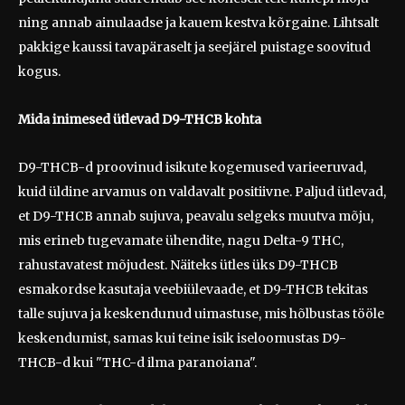
ning annab ainulaadse ja kauem kestva kõrgaine. Lihtsalt
pakkige kaussi tavapäraselt ja seejärel puistage soovitud
kogus.
Mida inimesed ütlevad D9-THCB kohta
D9-THCB-d proovinud isikute kogemused varieeruvad,
kuid üldine arvamus on valdavalt positiivne. Paljud ütlevad,
et D9-THCB annab sujuva, peavalu selgeks muutva mõju,
mis erineb tugevamate ühendite, nagu Delta-9 THC,
rahustavatest mõjudest. Näiteks ütles üks D9-THCB
esmakordse kasutaja veebiülevaade, et D9-THCB tekitas
talle sujuva ja keskendunud uimastuse, mis hõlbustas tööle
keskendumist, samas kui teine isik iseloomustas D9-
THCB-d kui "THC-d ilma paranoiana".