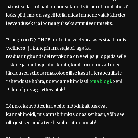
pärast seda, kui nad on nuusutanud või aurutanud ühe või
kaks pilti, mis on sageli kõik, mida inimene vajab kiireks
leevenduseks ja loominguliseks stimuleerimiseks.
Praegu on D9-THCB uurimine veel varajases staadiumis.
Wellness- ja kanepiharrastajatel, aga ka
teadusringkondadel tervikuna on veel palju õppida selle
riskide ja ohutusprofiili kohta, kuid kui ilmnevad uued
järeldused selle farmakoloogilise kasu ja terapeutiliste
rakenduste kohta, uuendame kindlasti
oma blogi
. Seni.
Palun olge väga ettevaatlik!
Lõppkokkuvõttes, kui otsite mõõdukalt tugevat
kannabinoidi, mis annab funktsionaalset kasu, võib see
olla just see, mida teie heaolu rutiin nõuab!