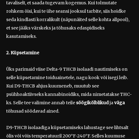
tavaliselt, et saada tugevam kogemus. Kui tolmutate
rohkem õisi, kui te ühe seansi jooksul tarbite, siis hoidke
seda kindlasti korralikult (näpunäited selle kohta allpool),
et see jääks värskeks ja tõhusaks edaspidiseks
kasutamiseks.
2. Küpsetamine
Üks parimaid viise Delta-9 THCB isolaadi nautimiseks on
selle küpsetamine toiduainetele, nagu kook või isegi leib.
Kui D9-THCB ahjus kuumeneb, muutub see
psühhoaktiivseks kannabinoidiks, mida nimetatakse THC-
ks. Selle tee valimine annab teile
söögikõlblikud
ja
väga
tõhusad söödavad ained.
D9-THCB isolaadiga küpsetamiseks lahustage see lihtsalt
õlis või võis temperatuuril 200°F-240°F. Selles kuumuse