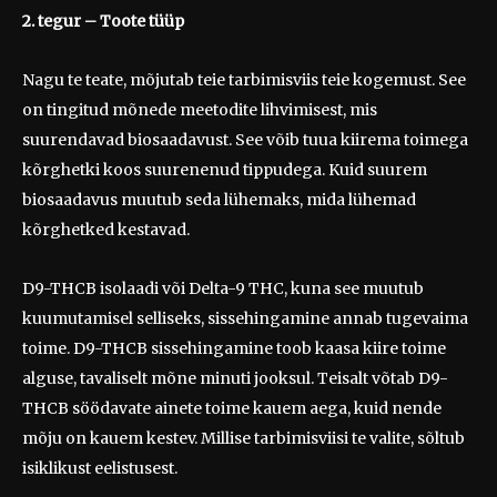
2. tegur
– Toote tüüp
Nagu te teate, mõjutab teie tarbimisviis teie kogemust. See
on tingitud mõnede meetodite lihvimisest, mis
suurendavad biosaadavust. See võib tuua kiirema toimega
kõrghetki koos suurenenud tippudega. Kuid suurem
biosaadavus muutub seda lühemaks, mida lühemad
kõrghetked kestavad.
D9-THCB isolaadi või Delta-9 THC, kuna see muutub
kuumutamisel selliseks, sissehingamine annab tugevaima
toime. D9-THCB sissehingamine toob kaasa kiire toime
alguse, tavaliselt mõne minuti jooksul. Teisalt võtab D9-
THCB söödavate ainete toime kauem aega, kuid nende
mõju on kauem kestev. Millise tarbimisviisi te valite, sõltub
isiklikust eelistusest.