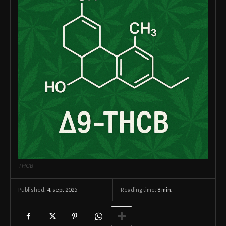
THCB
4. sept 2025
Reading time:
8
min.
Published: