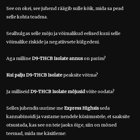
See on okei, see juhend räägib sulle kõik, mida sa pead
selle kohta teadma.
Sealhulgas selle mõju ja võimalikud eelised kuni selle
võimalike riskide ja negatiivsete külgedeni.
Aga milline
D9-THCB Isolate annus
on parim?
Kui palju D9-THCB Isolate
peaksite võtma?
Ja milliseid
D9-THCB Isolate mõjusid
võite oodata?
Selles
juhendis uurime me
Express Highsis
seda
kannabinoidi ja vastame nendele küsimustele, et saaksite
otsustada, kas see on teie jaoks õige, siin on mõned
teemad, mida me käsitleme: