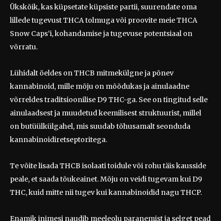
Ükskõik, kas küpsetate küpsiste partii, suurendate oma
lillede tugevust THCA tolmuga või proovite meie THCA
Snow Caps’i, kohandamise ja tugevuse potentsiaal on
võrratu.
Lühidalt öeldes on THCB mitmekülgne ja põnev
kannabinoid, mille mõju on mõõdukas ja ainulaadne
võrreldes traditsioonilise D9 THC-ga. See on tingitud selle
ainulaadsest ja muudetud keemilisest struktuurist, millel
on butüülkülgahel, mis suudab tõhusamalt seonduda
kannabinoidiretseptoritega.
Te võite lisada THCB isolaati toidule või rohu täis kausside
peale, et saada tõukeainet. Mõju on veidi tugevam kui D9
THC, kuid mitte nii tugev kui kannabinoidid nagu THCP.
Enamik inimesi naudib meeleolu paranemist ja selget pead