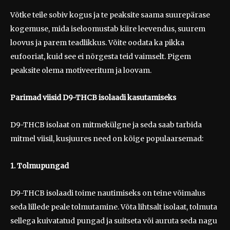
Võtke teile sobiv kogus ja te peaksite saama suurepärase
kogemuse, mida iseloomustab kiire leevendus, suurem
loovus ja parem teadlikkus. Võite oodata ka pikka
eufooriat, kuid see ei nõrgesta teid vaimselt. Pigem
peaksite olema motiveeritum ja loovam.
Parimad viisid D9-THCB isolaadi kasutamiseks
D9-THCB isolaat on mitmekülgne ja seda saab tarbida
mitmel viisil, kusjuures need on kõige populaarsemad:
1. Tolmupungad
D9-THCB isolaadi toime nautimiseks on teine võimalus
seda lillede peale tolmutamine. Võta lihtsalt isolaat, tolmuta
sellega kuivatatud pungad ja suitseta või auruta seda nagu