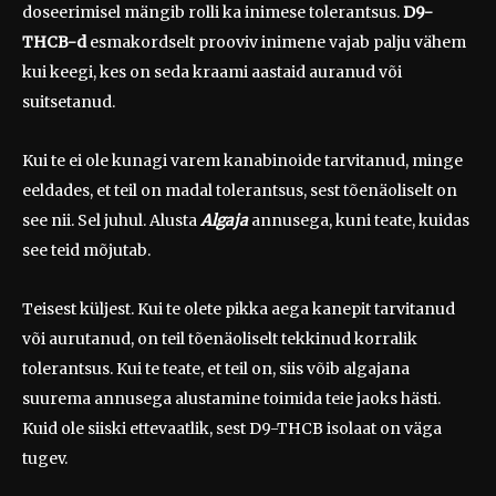
doseerimisel mängib rolli ka inimese tolerantsus.
D9-
THCB-d
esmakordselt prooviv inimene vajab palju vähem
kui keegi, kes on seda kraami aastaid auranud või
suitsetanud.
Kui te ei ole kunagi varem kanabinoide tarvitanud, minge
eeldades, et teil on madal tolerantsus, sest tõenäoliselt on
see nii. Sel juhul. Alusta
Algaja
annusega, kuni teate, kuidas
see teid mõjutab.
Teisest küljest. Kui te olete pikka aega kanepit tarvitanud
või aurutanud, on teil tõenäoliselt tekkinud korralik
tolerantsus. Kui te teate, et teil on, siis võib algajana
suurema annusega alustamine toimida teie jaoks hästi.
Kuid ole siiski ettevaatlik, sest D9-THCB isolaat on väga
tugev.