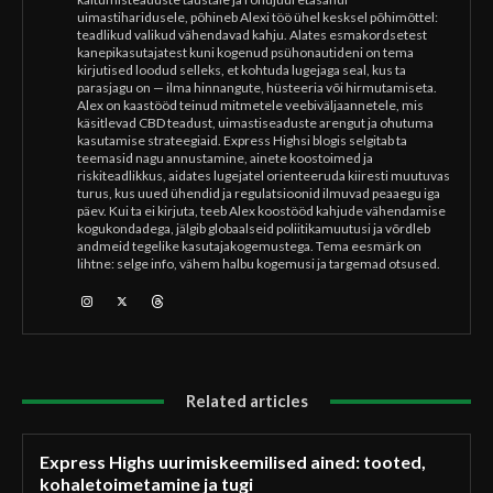
uimastiharidusele, põhineb Alexi töö ühel kesksel põhimõttel:
teadlikud valikud vähendavad kahju. Alates esmakordsetest
kanepikasutajatest kuni kogenud psühonautideni on tema
kirjutised loodud selleks, et kohtuda lugejaga seal, kus ta
parasjagu on — ilma hinnangute, hüsteeria või hirmutamiseta.
Alex on kaastööd teinud mitmetele veebiväljaannetele, mis
käsitlevad CBD teadust, uimastiseaduste arengut ja ohutuma
kasutamise strateegiaid. Express Highsi blogis selgitab ta
teemasid nagu annustamine, ainete koostoimed ja
riskiteadlikkus, aidates lugejatel orienteeruda kiiresti muutuvas
turus, kus uued ühendid ja regulatsioonid ilmuvad peaaegu iga
päev. Kui ta ei kirjuta, teeb Alex koostööd kahjude vähendamise
kogukondadega, jälgib globaalseid poliitikamuutusi ja võrdleb
andmeid tegelike kasutajakogemustega. Tema eesmärk on
lihtne: selge info, vähem halbu kogemusi ja targemad otsused.
Related articles
Express Highs uurimiskeemilised ained: tooted,
kohaletoimetamine ja tugi