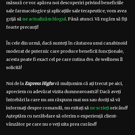
măsură ce vor apărea noi descoperiri privind beneficiile
sale farmacologice și aplicațiile sale terapeutice, vom avea
grijă să
ne actualizăm blogul
. Până atunci. Vă rugăm să fiți
foarte precauți!
În cele din urmă, dacă sunteți în căutarea unui canabinoid
moderat de puternic care produce beneficii funcționale,
acesta poate fi exact cel pe care rutina dvs. de wellness îl
solicită!
Noi de la
Express Highs
vă mulțumim că ați trecut pe aici,
apreciem cu adevărat vizita dumneavoastră! Dacă aveți
întrebări la care nu am răspuns mai sus sau doriți să vă
informați despre comandă, nu ezitați să
ne scrieți
oricând!
Așteptăm cu nerăbdare să oferim o experiență client-
vânzător pe care nu o veți uita prea curând!