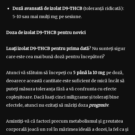
Doză
avansată
de izolat D9-THCB
(toleranță ridicată):
5-10 sau mai mulți mg pe sesiune.
Doza de izolat D9-THCB pentru novici
Luați izolat D9-THCB pentru prima dată
? Nu sunteți sigur
care este cea mai bună doză pentru începători?
Atunci vă sfătuim să începeți cu
5 până la
10 mg
pe doză,
deoarece această cantitate este suficient de mică încât să
puteți măsura toleranța fără a vă confrunta cu efecte
copleșitoare. Dacă luați cinci miligrame și tolerați bine
efectele, atunci nu ezitați să măriți doza
progresiv
.
Amintiți-vă că factori precum metabolismul și greutatea
corporală joacă un rol în mărimea ideală a dozei, la fel ca și