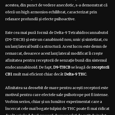
acestea, din punct de vedere anecdotic, s-a demonstrat că
oferă un high armonios echilibrat, caracterizat prin
relaxare profundă și efecte psihoactive.
Este cea mai pură formă de Delta-9 Tetrahidrocannabutol
(D9-THCB) și este un canabinoid nou, unic și sintetizat, cu
un lanț lateral butil ca structură. Acest lucru este demn de
remarcat, deoarece acest lanț lateral modificat îi crește
afinitatea pentru receptorii de senzație bună din sistemul
endocannabinoid. De fapt,
D9-THCB
se leagă de
receptorii
CB1
mult mai eficient chiar decât
Delta-9 THC
.
Afinitatea sa deosebit de mare pentru acești receptori este
motivul pentru care efectele sale psihotrope pot fi intense.
Vorbim serios, chiar și un fumător experimentat care a
încercat cele mai bogate tulpini de THC poate fi mai ridicat