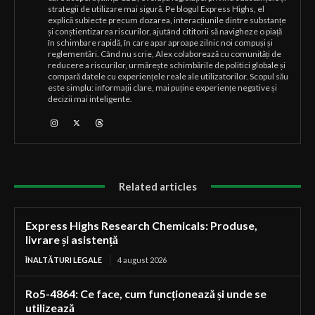
strategii de utilizare mai sigură. Pe blogul Express Highs, el
explică subiecte precum dozarea, interacțiunile dintre substanțe
și conștientizarea riscurilor, ajutând cititorii să navigheze o piață
în schimbare rapidă, în care apar aproape zilnic noi compuși și
reglementări. Când nu scrie, Alex colaborează cu comunități de
reducere a riscurilor, urmărește schimbările de politici globale și
compară datele cu experiențele reale ale utilizatorilor. Scopul său
este simplu: informații clare, mai puține experiențe negative și
decizii mai inteligente.
Related articles
Express Highs Research Chemicals: Produse,
livrare și asistență
ÎNALTĂTURI LEGALE
4 august 2026
Ro5-4864: Ce face, cum funcționează și unde se
utilizează