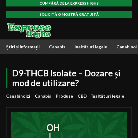
CUMPĂRĂ DE LA EXPRESS HIGHS
SOLICITĂ O MOSTRĂ GRATUITĂ
Știri și informații
Canabis
Înaltături legale
Canabinoi
D9-THCB Isolate – Dozare și
mod de utilizare?
Canabinoizi
Canabis
Produse
CBD
Înaltături legale