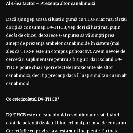
Al 4-lea factor
– Prezența altor canabinoizi
Dacă ajungeți acasă și luați o gumă cu THC-P, iar mai târziu
doriți să consumați D9-THCB, veți dori să luați mai puțin
decât de obicei, deoarece s-ar putea să vă simțiți prea
amețit de prezența ambelor canabinoide în sistem (mai
ales că THC-P este un compus psihoactiv). Avem nevoie de
cercetări suplimentare pentru a fi siguri, dar izolatul D9-
THCP poate chiar spori efectele intoxicante ale altor
canabinoizi, deci fiți precauți dacă îl luați simultan cu un alt
canabinoid!
Ce este izolatul D9-THCB?
D9-THCB
este un canabinoid revoluționar creat ținând
cont de potență (izolatul fiind cel mai pur mod de consum).
Cercetările cu privire la acesta sunt incipiente. Cu toate