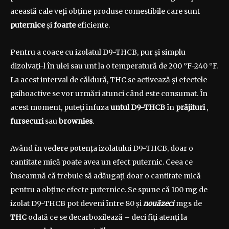
această cale veți obține produse comestibile care sunt
puternice
și
foarte
eficiente.
Pentru a coace cu izolatul D9-THCB, pur și simplu
dizolvați-l în ulei sau unt la o temperatură de 200 °F-240 °F.
La acest interval de căldură, THC se activează și efectele
psihoactive se vor urmări atunci când este consumat. În
acest moment, puteți infuza
untul D9-THCB
în
prăjituri
,
fursecuri
sau
brownies
.
Având în vedere potența izolatului D9-THCB, doar o
cantitate mică poate avea un efect puternic. Ceea ce
înseamnă că trebuie să adăugați doar o cantitate mică
pentru a obține efecte puternice. Se spune că 100 mg de
izolat D9-THCB pot deveni între 80 și
nouăzeci
mgs de
THC
odată ce se decarboxilează – deci fiți atenți la