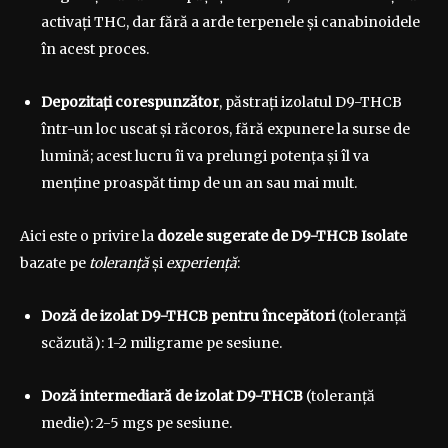
activați THC, dar fără a arde terpenele și canabinoidele
în acest proces.
Depozitați corespunzător
, păstrați izolatul D9-THCB
într-un loc uscat și răcoros, fără expunere la surse de
lumină; acest lucru îi va prelungi potența și îl va
menține proaspăt timp de un an sau mai mult.
Aici este o privire la
dozele sugerate de D9-THCB Isolate
bazate pe
toleranță
și
experiență
:
Doză de izolat D9-THCB
pentru începători
(toleranță
scăzută): 1-2 miligrame pe sesiune.
Doză
intermediară
de izolat D9-THCB
(toleranță
medie): 2-5 mgs pe sesiune.