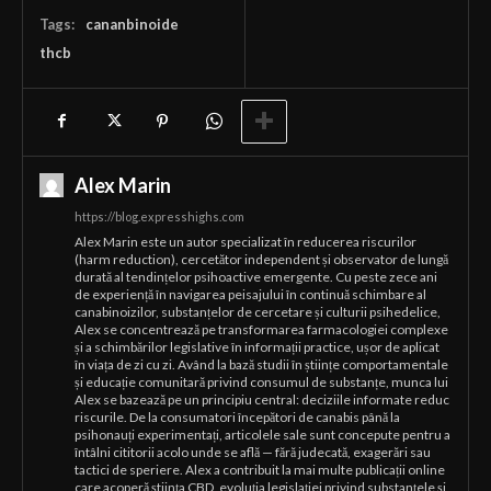
Tags:
cananbinoide
thcb
Alex Marin
https://blog.expresshighs.com
Alex Marin este un autor specializat în reducerea riscurilor
(harm reduction), cercetător independent și observator de lungă
durată al tendințelor psihoactive emergente. Cu peste zece ani
de experiență în navigarea peisajului în continuă schimbare al
canabinoizilor, substanțelor de cercetare și culturii psihedelice,
Alex se concentrează pe transformarea farmacologiei complexe
și a schimbărilor legislative în informații practice, ușor de aplicat
în viața de zi cu zi. Având la bază studii în științe comportamentale
și educație comunitară privind consumul de substanțe, munca lui
Alex se bazează pe un principiu central: deciziile informate reduc
riscurile. De la consumatori începători de canabis până la
psihonauți experimentați, articolele sale sunt concepute pentru a
întâlni cititorii acolo unde se află — fără judecată, exagerări sau
tactici de speriere. Alex a contribuit la mai multe publicații online
care acoperă știința CBD, evoluția legislației privind substanțele și