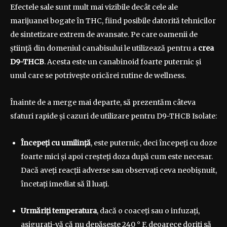
Efectele sale sunt mult mai vizibile decât cele ale
marijuanei bogate în THC, fiind posibile datorită tehnicilor
de sintetizare extrem de avansate. Pe care oamenii de
știință din domeniul canabisului le utilizează pentru a
crea
D9-THCB
. Acesta este un canabinoid foarte puternic și
unul care se potrivește oricărei rutine de wellness.
Înainte de a merge mai departe, să prezentăm câteva
sfaturi rapide și cazuri de utilizare pentru D9-THCB Isolate:
Începeți cu umilință
, este puternic, deci începeți cu doze
foarte mici și apoi creșteți doza după cum este necesar.
Dacă aveți reacții adverse sau observați ceva neobișnuit,
încetați imediat să îl luați.
Urmăriți temperatura
, dacă o coaceți sau o infuzați,
asigurați-vă că nu depășește 240 ° F, deoarece doriți să