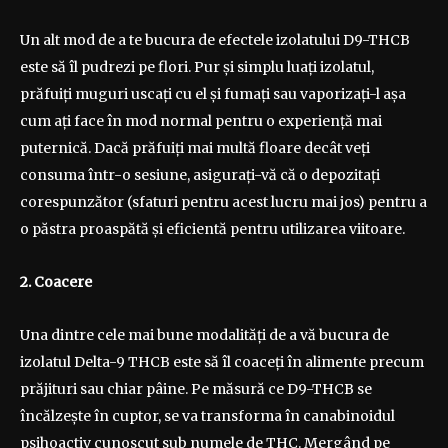
Un alt mod de a te bucura de efectele izolatului D9-THCB
este să îl pudrezi pe flori. Pur și simplu luați izolatul,
prăfuiți muguri uscați cu el și fumați sau vaporizați-l așa
cum ați face în mod normal pentru o experiență mai
puternică. Dacă prăfuiți mai multă floare decât veți
consuma într-o sesiune, asigurați-vă că o depozitați
corespunzător (sfaturi pentru acest lucru mai jos) pentru a
o păstra proaspătă și eficientă pentru utilizarea viitoare.
2. Coacere
Una dintre cele mai bune modalități de a vă bucura de
izolatul Delta-9 THCB este să îl coaceți în alimente precum
prăjituri sau chiar pâine. Pe măsură ce D9-THCB se
încălzește în cuptor, se va transforma în canabinoidul
psihoactiv cunoscut sub numele de THC. Mergând pe