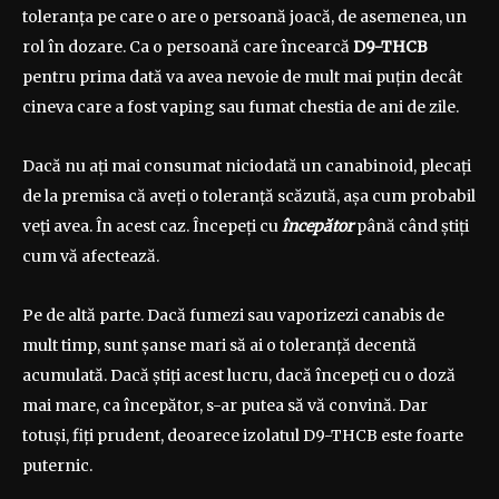
toleranța pe care o are o persoană joacă, de asemenea, un
rol în dozare. Ca o persoană care încearcă
D9-THCB
pentru prima dată va avea nevoie de mult mai puțin decât
cineva care a fost vaping sau fumat chestia de ani de zile.
Dacă nu ați mai consumat niciodată un canabinoid, plecați
de la premisa că aveți o toleranță scăzută, așa cum probabil
veți avea. În acest caz. Începeți cu
începător
până când știți
cum vă afectează.
Pe de altă parte. Dacă fumezi sau vaporizezi canabis de
mult timp, sunt șanse mari să ai o toleranță decentă
acumulată. Dacă știți acest lucru, dacă începeți cu o doză
mai mare, ca începător, s-ar putea să vă convină. Dar
totuși, fiți prudent, deoarece izolatul D9-THCB este foarte
puternic.