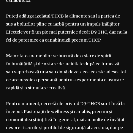
canabinoizi.
Puteți adăuga izolatul THCB la alimente sau la partea de
sus a bolurilor pline cu iarbă pentru un impuls înălțător.
Efectele vor fi un pic mai puternice decât D9 THC, dar nu la
fel de puternice ca canabinoizii precum THCP.
Majoritatea oamenilor se bucură de o stare de spirit
îmbunătățită și de o stare de luciditate după ce fumează
sau vaporizează una sau două doze, ceea ce este adesea tot
ce are nevoie o persoană pentru a experimenta o ușurare
rapidă și o stimulare creativă.
Pentru moment, cercetările privind D9-THCB sunt încă la
început. Pasionații de wellness și canabis, precum și
comunitatea științifică în general, mai au multe de învățat
despre riscurile și profilul de siguranță al acestuia, dar pe