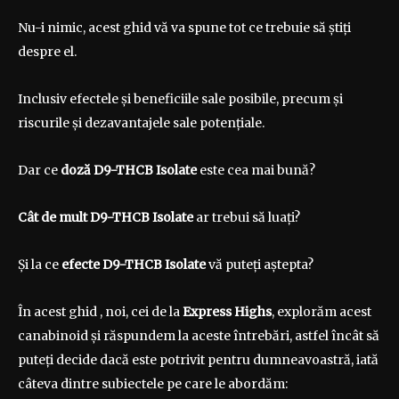
Nu-i nimic, acest ghid vă va spune tot ce trebuie să știți
despre el.
Inclusiv efectele și beneficiile sale posibile, precum și
riscurile și dezavantajele sale potențiale.
Dar ce
doză D9-THCB Isolate
este cea mai bună?
Cât de mult D9-THCB Isolate
ar trebui să luați?
Și la ce
efecte D9-THCB Isolate
vă puteți aștepta?
În acest ghid
, noi, cei de la
Express Highs
, explorăm acest
canabinoid și răspundem la aceste întrebări, astfel încât să
puteți decide dacă este potrivit pentru dumneavoastră, iată
câteva dintre subiectele pe care le abordăm: