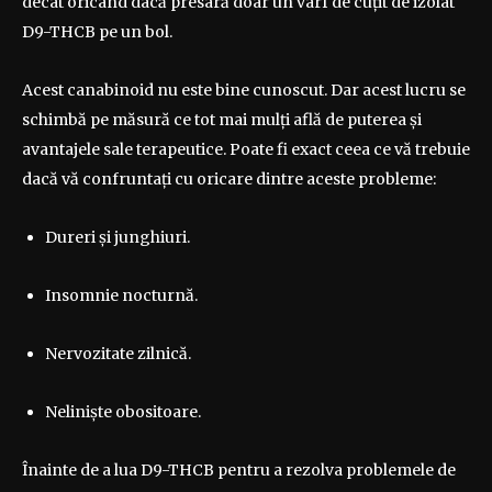
decât oricând dacă presară doar un vârf de cuțit de izolat
D9-THCB pe un bol.
Acest canabinoid nu este bine cunoscut. Dar acest lucru se
schimbă pe măsură ce tot mai mulți află de puterea și
avantajele sale terapeutice. Poate fi exact ceea ce vă trebuie
dacă vă confruntați cu oricare dintre aceste probleme:
Dureri și junghiuri.
Insomnie nocturnă.
Nervozitate zilnică.
Neliniște obositoare.
Înainte de a lua D9-THCB pentru a rezolva problemele de