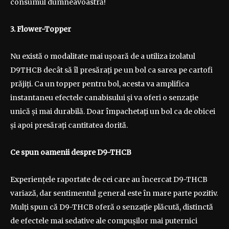
consumul dumneavoastră!
3. Flower-Topper
Nu există o modalitate mai ușoară de a utiliza izolatul
D9THCB decât să îl presărați pe un bol ca sarea pe cartofi
prăjiți. Ca un topper pentru bol, acesta va amplifica
instantaneu efectele canabisului și va oferi o senzație
unică și mai durabilă. Doar împachetați un bol ca de obicei
și apoi presărați cantitatea dorită.
Ce spun oamenii despre D9-THCB
Experiențele raportate de cei care au încercat D9-THCB
variază, dar sentimentul general este în mare parte pozitiv.
Mulți spun că D9-THCB oferă o senzație plăcută, distinctă
de efectele mai sedative ale compușilor mai puternici