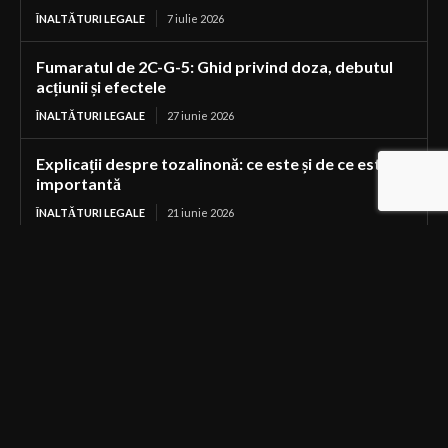
ÎNALTĂTURI LEGALE
7 iulie 2026
Fumaratul de 2C-G-5: Ghid privind doza, debutul
acțiunii și efectele
ÎNALTĂTURI LEGALE
27 iunie 2026
Explicații despre tozalinonă: ce este și de ce este
importantă
ÎNALTĂTURI LEGALE
21 iunie 2026
dpDMC explicat: Ce este și în ce fel diferă de
dimetocaină
ÎNALTĂTURI LEGALE
19 iunie 2026
Recent articles