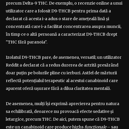
precum Delta-9 THC. De exemplu, o recenzie online a unui
utilizator care a folosit D9-THCB pentru prima dată a
declarat că acesta i-a adus o stare de amețeală lină și
concentrată care i-a facilitat concentrarea asupra muncii,
în timp ce o altă persoană a caracterizat D9-THCB drept
"THC fără paranoia".
Izolatul D9-THCB pare, de asemenea, versatil; un utilizator
Reddit a declarat că a redus durerea de artrită presărând
doar puțin pe bolurile pline cu ierburi. Astfel de mărturii
reflectă potențialul terapeutic al acestui canabinoid care
aparent oferă ușurare fără a dilua claritatea mentală.
De asemenea, mulți își exprimă aprecierea pentru natura
sa echilibrată, deoarece nu provoacă efecte sedative și
letargice, precum THC. De aici, putem spune că D9-THCB
este un canabinoid care produce highs
funcționale
– sau