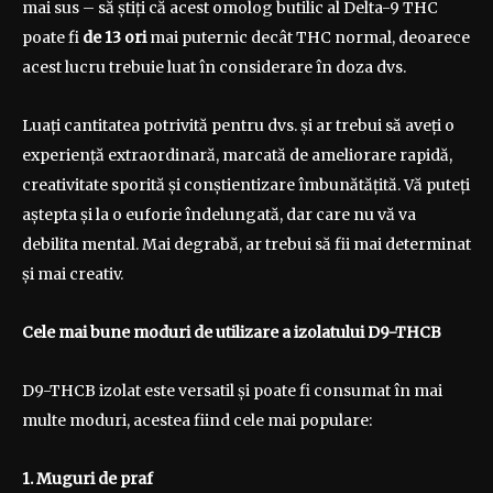
mai sus – să știți că acest omolog butilic al Delta-9 THC
poate fi
de 13 ori
mai puternic decât THC normal, deoarece
acest lucru trebuie luat în considerare în doza dvs.
Luați cantitatea potrivită pentru dvs. și ar trebui să aveți o
experiență extraordinară, marcată de ameliorare rapidă,
creativitate sporită și conștientizare îmbunătățită. Vă puteți
aștepta și la o euforie îndelungată, dar care nu vă va
debilita mental. Mai degrabă, ar trebui să fii mai determinat
și mai creativ.
Cele mai bune moduri de utilizare a izolatului D9-THCB
D9-THCB izolat este versatil și poate fi consumat în mai
multe moduri, acestea fiind cele mai populare:
1. Muguri de praf