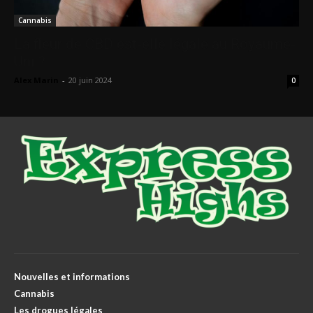
Cannabis
La fleur de CBD est-elle légale au Royaume-
Uni ?
Alex Marin
-
20 juin 2024
0
Nouvelles et informations
Cannabis
Les drogues légales