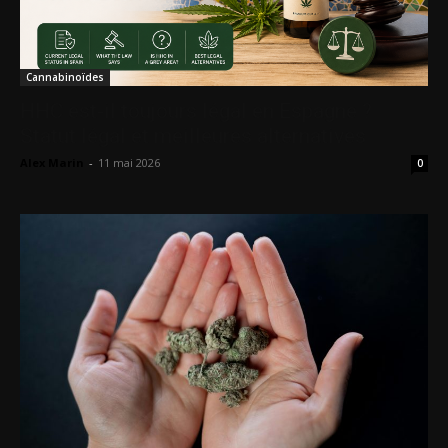
Cannabinoïdes
HHC est-il toujours légal en Espagne ?
Statut légal et meilleures alternatives
Alex Marin
-
11 mai 2026
0