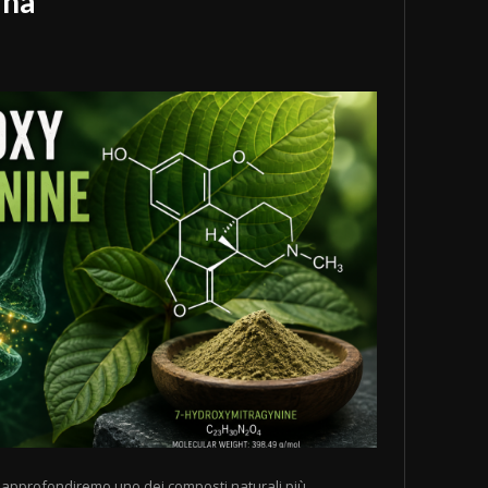
ina
i approfondiremo uno dei composti naturali più