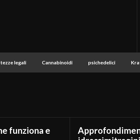
tezze legali
Cannabinoidi
psichedelici
Kra
me funziona e
Approfondiment