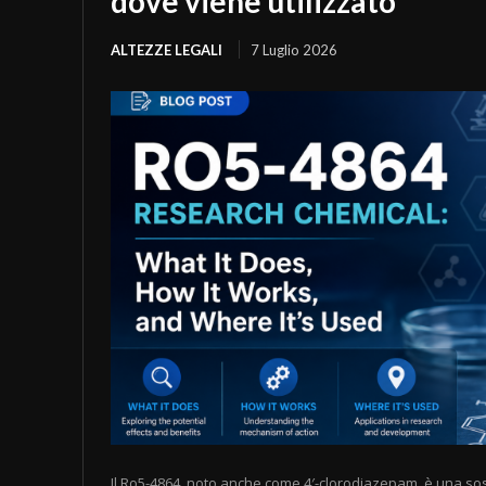
dove viene utilizzato
ALTEZZE LEGALI
7 Luglio 2026
Il Ro5-4864, noto anche come 4′-clorodiazepam, è una sost