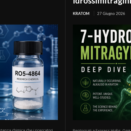
idrossimitragin
KRATOM
27 Giugno 2026
anza chimica che i ricercatori
Bentornati a Express Highs. Ogg