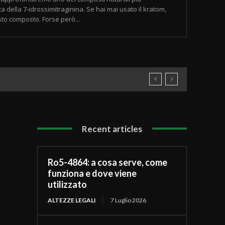
a della 7-idrossimitraginina. Se hai mai usato il kratom,
sto composto. Forse però...
Recent articles
Ro5-4864: a cosa serve, come
funziona e dove viene
utilizzato
ALTEZZE LEGALI
7 Luglio 2026