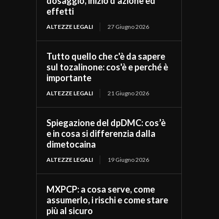
dosaggio, inizio d’azione ed
effetti
ALTEZZE LEGALI
27 Giugno 2026
Tutto quello che c'è da sapere
sul tozalinone: cos'è e perché è
importante
ALTEZZE LEGALI
21 Giugno 2026
Spiegazione del dpDMC: cos’è
e in cosa si differenzia dalla
dimetocaina
ALTEZZE LEGALI
19 Giugno 2026
MXPCP: a cosa serve, come
assumerlo, i rischi e come stare
più al sicuro