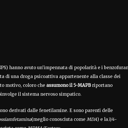
(NPS) hanno avuto un'impennata di popolarità e i benzofuran
tta di una droga psicoattiva appartenente alla classe dei
sto motivo, coloro che
assumono il 5-MAPB
riportano
coinvolge il sistema nervoso simpatico.
ono derivati dalle fenetilamine. E sono parenti delle
ossiamfetamina
(meglio conosciuta come
MDA
) e la
3/4-