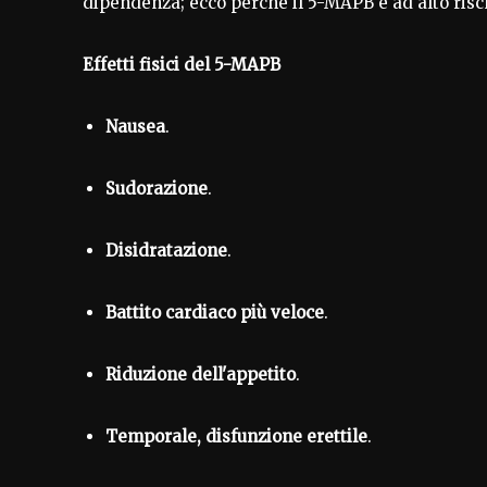
dipendenza; ecco perché il 5-MAPB è ad alto risc
Effetti fisici del 5-MAPB
Nausea
.
Sudorazione
.
Disidratazione
.
Battito cardiaco più veloce
.
Riduzione dell'appetito
.
Temporale, disfunzione erettile
.