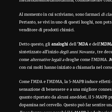
metilendiossimetamfetamina
, comunemente con
Al momento in cui scriviamo, sono farmaci
di cla
Pertanto, se vivi in uno di questi luoghi, non pot
venditore di prodotti chimici.
Detto questo, gli
analoghi
dell
'MDA
e dell'
MDM
sintetizzato all'inizio
degli anni Novanta
, tre dec
come
alternative legali a
droghe come l'MDMA.
M
con cui molti hanno iniziato a chiamarla nel cors
Come l'MDA e l'MDMA, la 5-MAPB induce effetti 
sensazione di benessere e a una migliore connes
quanto riportato da alcuni aneddoti, il 5-MAPB pr
dopamina nel cervello. Questo può far sentire u