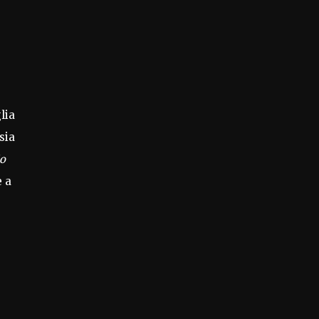
lia
sia
io
e a