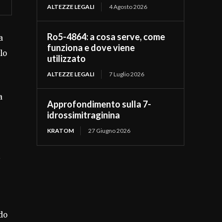
ALTEZZE LEGALI
4 Agosto 2026
Ro5-4864: a cosa serve, come
a
funziona e dove viene
lo
utilizzato
ALTEZZE LEGALI
7 Luglio 2026
a
Approfondimento sulla 7-
idrossimitraginina
KRATOM
27 Giugno 2026
i
do