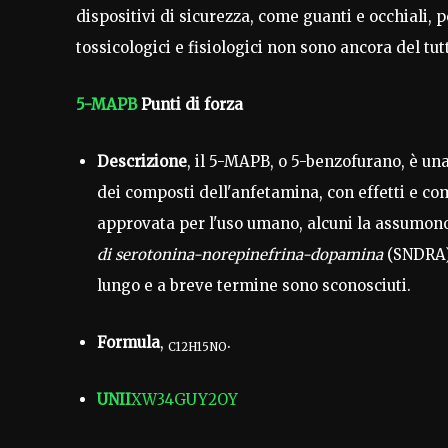
dispositivi di sicurezza, come guanti e occhiali, p
tossicologici e fisiologici non sono ancora del tut
5-MAPB
Punti di forza
Descrizione
, il 5-MAPB, o 5-benzofurano, è u
dei composti dell'anfetamina, con effetti e c
approvata per l'uso umano, alcuni la assumo
di serotonina-norepinefrina-dopamina
(SNDRA),
lungo e a breve termine sono sconosciuti.
Formula
,
.
C12H15NO
UNII
XW34GUY2OY