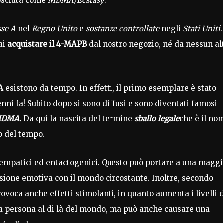
osciuta come
MDMA/Ecstasy
.
sse A
nel
Regno Unito
e
sostanze controllate
negli
Stati Uniti
.
rai
acquistare il 4-MAPB
dal nostro negozio, né da nessun al
A
esistono da tempo. In effetti, il primo esemplare è stato
enni fa! Subito dopo si sono diffusi e sono diventati famosi
DMA.
Da qui la nascita del termine
sballo legale
che è il no
o del tempo.
empatici ed entactogenici. Questo può portare a una magg
sione emotiva con il mondo circostante. Inoltre, secondo
ovoca anche effetti stimolanti, in quanto aumenta i livelli d
na persona al di là del mondo, ma può anche causare una