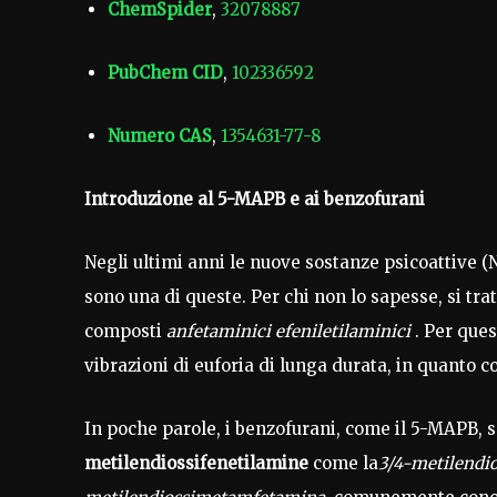
ChemSpider
,
32078887
PubChem
CID
,
102336592
Numero CAS
,
1354631-77-8
Introduzione al 5-MAPB e ai benzofurani
Negli ultimi anni le nuove sostanze psicoattive 
sono una di queste. Per chi non lo sapesse, si tra
composti
anfetaminici e
feniletilaminici
. Per que
vibrazioni di euforia di lunga durata, in quanto 
In poche parole, i benzofurani, come il 5-MAPB, s
metilendiossifenetilamine
come la
3/4-metilendi