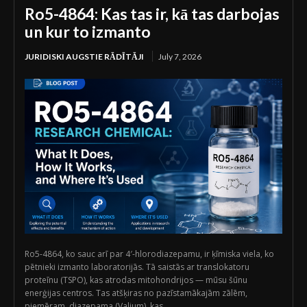
Ro5-4864: Kas tas ir, kā tas darbojas
un kur to izmanto
JURIDISKI AUGSTIE RĀDĪTĀJI
July 7, 2026
Ro5-4864, ko sauc arī par 4′-hlorodiazepamu, ir ķīmiska viela, ko
pētnieki izmanto laboratorijās. Tā saistās ar translokatoru
proteīnu (TSPO), kas atrodas mitohondrijos — mūsu šūnu
enerģijas centros. Tas atšķiras no pazīstamākajām zālēm,
piemēram, diazepama (Valium), kas...