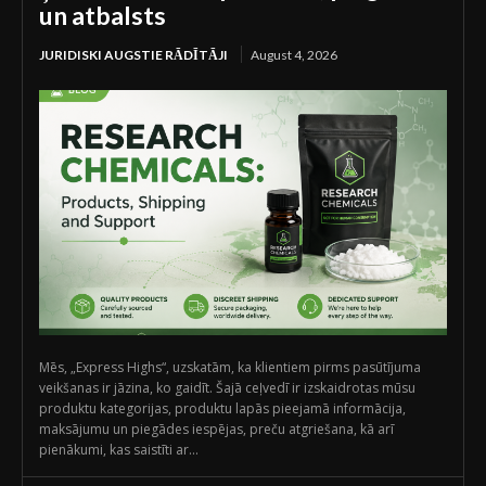
un atbalsts
JURIDISKI AUGSTIE RĀDĪTĀJI
August 4, 2026
Mēs, „Express Highs“, uzskatām, ka klientiem pirms pasūtījuma
veikšanas ir jāzina, ko gaidīt. Šajā ceļvedī ir izskaidrotas mūsu
produktu kategorijas, produktu lapās pieejamā informācija,
maksājumu un piegādes iespējas, preču atgriešana, kā arī
pienākumi, kas saistīti ar...