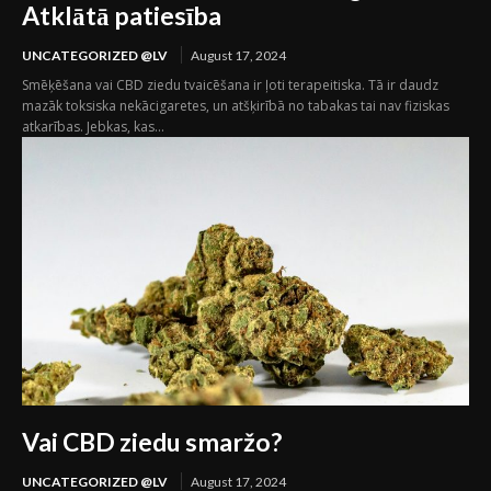
Atklātā patiesība
UNCATEGORIZED @LV
August 17, 2024
Smēķēšana vai CBD ziedu tvaicēšana ir ļoti terapeitiska. Tā ir daudz
mazāk toksiska nekācigaretes, un atšķirībā no tabakas tai nav fiziskas
atkarības. Jebkas, kas...
Vai CBD ziedu smaržo?
UNCATEGORIZED @LV
August 17, 2024