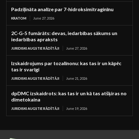
Padziļināta analīze par 7-hidroksimitraginīnu
KRATOM
June 27, 2026
2C-G-5 fumārāts: devas, iedarbības sākums un
iedarbības apraksts
JURIDISKI AUGSTIE RĀDĪTĀJI
June 27, 2026
Izskaidrojums par tozalīnonu: kas tas ir un kāpēc
tas ir svarīgi
JURIDISKI AUGSTIE RĀDĪTĀJI
June 21, 2026
dpDMC izskaidrots: kas tas ir un kā tas atšķiras no
dimetokaina
JURIDISKI AUGSTIE RĀDĪTĀJI
June 19, 2026