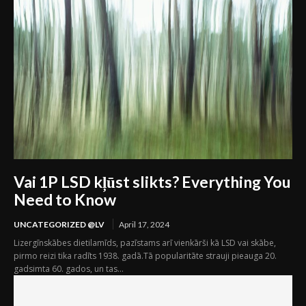
Vai 1P LSD kļūst slikts? Everything You
Need to Know
UNCATEGORIZED @LV
April 17, 2024
Lizergīnskābes dietilamīds, pazīstams arī vienkārši kā LSD vai skābe,
pirmo reizi tika radīts 1938. gadā.Tā popularitāte strauji pieauga 20.
gadsimta 60. gados, un tas...