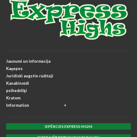
Jaunumi un informācija
Kaņepes
Juridiski augstie rādītāji
Kanabinoīdi
psihedēliķi
Kratom
Information
IEPĒRCIES EXPRESS HIGHS