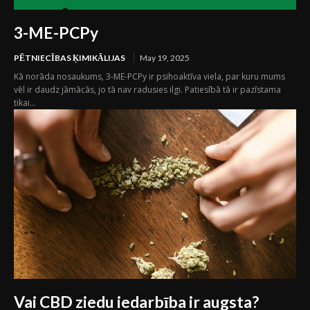
3-ME-PCPy
PĒTNIECĪBAS ĶIMIKĀLIJAS
May 19, 2025
Kā norāda nosaukums, 3-ME-PCPy ir psihoaktīva viela, par kuru mums
vēl ir daudz jāmācās, jo tā nav radusies ilgi. Patiesībā tā ir pazīstama
tikai...
Vai CBD ziedu iedarbība ir augsta?