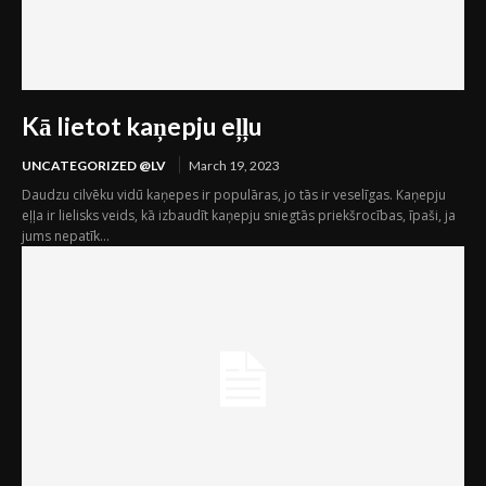
Kā lietot kaņepju eļļu
UNCATEGORIZED @LV
March 19, 2023
Daudzu cilvēku vidū kaņepes ir populāras, jo tās ir veselīgas. Kaņepju
eļļa ir lielisks veids, kā izbaudīt kaņepju sniegtās priekšrocības, īpaši, ja
jums nepatīk...