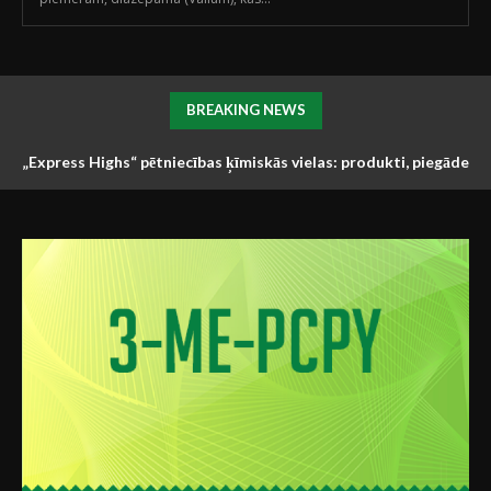
BREAKING NEWS
„Express Highs“ pētniecības ķīmiskās vielas: produkti, piegāde
Ro5-4864: Kas tas ir, kā tas darbojas un kur to izmanto
un atbalsts