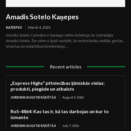
Amadis Sotelo Kaņepes
KAŅEPES
March 4, 2023
Amadis Sotelo Cannabis ir kaņepju celmu kolekcija, ko izstrādājis
Amadis Sotelo. Šie celmi ir īpaši audzēti, lai nodrošinātu unikālu garšas,
smaržas un iedarbības kombināciju....
Recent articles
„Express Highs“ pētniecības ķīmiskās vielas:
produkti, piegāde un atbalsts
JURIDISKI AUGSTIE RĀDĪTĀJI
August 4, 2026
Ro5-4864: Kas tas ir, kā tas darbojas un kur to
izmanto
JURIDISKI AUGSTIE RĀDĪTĀJI
July 7, 2026