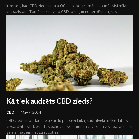
Ir reizes, kad CBD zieds izdala OG klasisko aromātu, ko mēs visi mīlam
un pazīstam. Tomēr tas nav no CBD, bet gan no terpēniem, kas...
Kā tiek audzēts CBD zieds?
CBD
May 7, 2024
CBD ziedu ir padarīt lielu vārdu par sevi laikā, kad cilvēki meklēdabas
aizsardzības līdzekļi. Tas palīdz neskaitāmiem cilvēkiem visā pasaulē tikt
galā ar sāpēm.neuztraucoties...