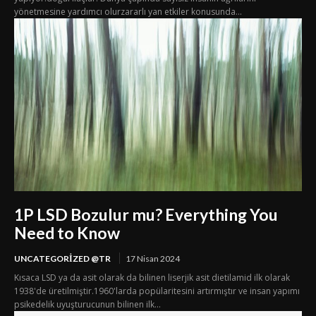
yönetmesine yardımcı olurzararlı yan etkiler konusunda...
1P LSD Bozulur mu? Everything You
Need to Know
UNCATEGORIZED @TR
17 Nisan 2024
Kısaca LSD ya da asit olarak da bilinen liserjik asit dietilamid ilk olarak
1938'de üretilmiştir.1960'larda popülaritesini artırmıştır ve insan yapımı
psikedelik uyuşturucunun bilinen ilk...