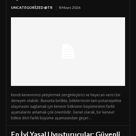
UNCATEGORIZED @TR
8 Mayıs 2026
Kendi kenevirinizi yetiştirmek zenginleştirici ve heyecan verici bir
deneyim olabilir. Bununla birlikte, bitkilerinizin tam potansiyeline
ulaşmasını sağlamak için kenevir bitkisinin büyümesinin farklı
aşamalarını anlamak çok önemlidir. Genel olarak, bir kenevir
bitkisi dört farklı büyüme aşamasından geçer:...
En İyi Yasal Uyuşturucular: Güvenli,