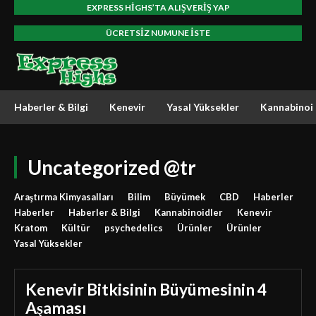
EXPRESS HIGHS’TA ALIŞVERIŞ YAP
ÜCRETSIZ NUMUNE ISTE
Haberler & Bilgi
Kenevir
Yasal Yüksekler
Kannabinoi
Uncategorized @tr
Araştırma Kimyasalları
Bilim
Büyümek
CBD
Haberler
Haberler
Haberler & Bilgi
Kannabinoidler
Kenevir
Kratom
Kültür
psychedelics
Ürünler
Ürünler
Yasal Yüksekler
Kenevir Bitkisinin Büyümesinin 4
Aşaması