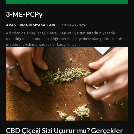
3-ME-PCPy
ARAŞTIRMA KIMYASALLARI
19 Mayıs 2025
Adından da anlaşılacağı üzere, 3-ME-PCPy uzun süredir piyasada
olmadığı için hakkında hala öğrenecek çok şeyimiz olan psikoaktif bir
maddedir. Aslında, sadece birkaç yıl önce,...
CBD Çiçeği Sizi Uçurur mu? Gerçekler