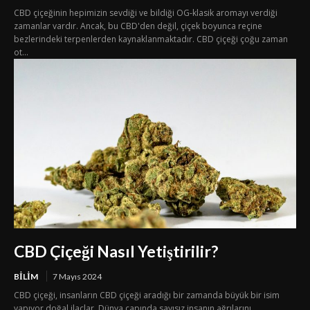
CBD çiçeğinin hepimizin sevdiği ve bildiği OG-klasik aromayı verdiği
zamanlar vardır. Ancak, bu CBD'den değil, çiçek boyunca reçine
bezlerindeki terpenlerden kaynaklanmaktadır. CBD çiçeği çoğu zaman
ot...
CBD Çiçeği Nasıl Yetiştirilir?
BILIM
7 Mayıs 2024
CBD çiçeği, insanların CBD çiçeği aradığı bir zamanda büyük bir isim
yapıyor.doğal ilaçlar. Dünya çapında sayısız insanın ağrılarını