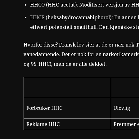
HHCO (HHC-acetat): Modifisert versjon av HHC,
HHCP (heksahydrocannabiphorol): En annen bes
ethvert potensielt smutthull. Den kjemiske st
Hvorfor disse? Fransk lov sier at de er nær nok
vanedannende. Det er nok for en narkotikamerki
og 9S-HHC), men de er alle dekket.
Forbruker HHC
Ulovlig
Reklame HHC
Fremmer et