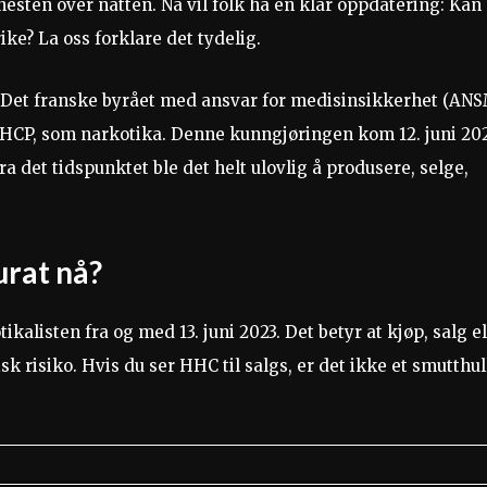
esten over natten. Nå vil folk ha en klar oppdatering: Kan
ike? La oss forklare det tydelig.
t. Det franske byrået med ansvar for medisinsikkerhet (AN
HCP, som narkotika. Denne kunngjøringen kom 12. juni 202
Fra det tidspunktet ble det helt ulovlig å produsere, selge,
urat nå?
ikalisten fra og med 13. juni 2023. Det betyr at kjøp, salg el
sk risiko. Hvis du ser HHC til salgs, er det ikke et smutthul