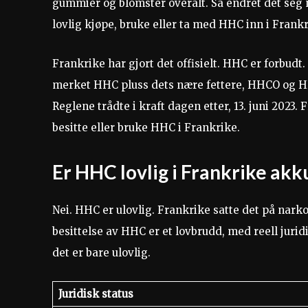
gummier og blomster overalt. Så endret det seg n
lovlig kjøpe, bruke eller ta med HHC inn i Frankr
Frankrike har gjort det offisielt. HHC er forbud
merket HHC pluss dets nære fettere, HHCO og H
Reglene trådte i kraft dagen etter, 13. juni 2023. 
besitte eller bruke HHC i Frankrike.
Er HHC lovlig i Frankrike akk
Nei. HHC er ulovlig. Frankrike satte det på narkot
besittelse av HHC er et lovbrudd, med reell juridi
det er bare ulovlig.
Juridisk status