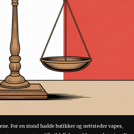
lene. For en stund hadde butikker og nettsteder vapes,