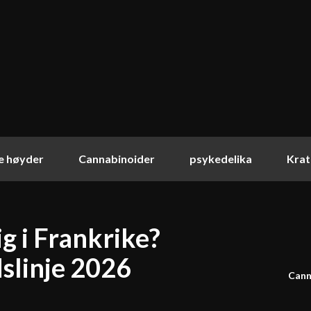
ke høyder
Cannabinoider
psykedelika
Kra
ig i Frankrike?
dslinje 2026
Cann