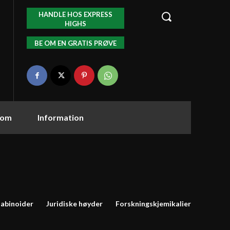
HANDLE HOS EXPRESS
HIGHS
BE OM EN GRATIS PRØVE
tom
Information
abinoider
Juridiske høyder
Forskningskjemikalier