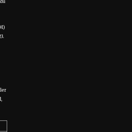
 du
SM)
3.
ler
l,