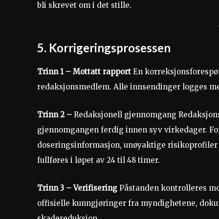
bli skrevet om i det stille.
5. Korrigeringsprosessen
Trinn 1 – Mottatt rapport
En korreksjonsforespørs
redaksjonsmedlem. Alle innsendinger logges me
Trinn 2 –
Redaksjonell gjennomgang Redaksjonste
gjennomgangen ferdig innen syv virkedager. For s
doseringsinformasjon, unøyaktige risikoprofiler 
fullføres i løpet av 24 til 48 timer.
Trinn 3 – Verifisering
Påstanden kontrolleres mot 
offisielle kunngjøringer fra myndighetene, doku
skadereduksjon.