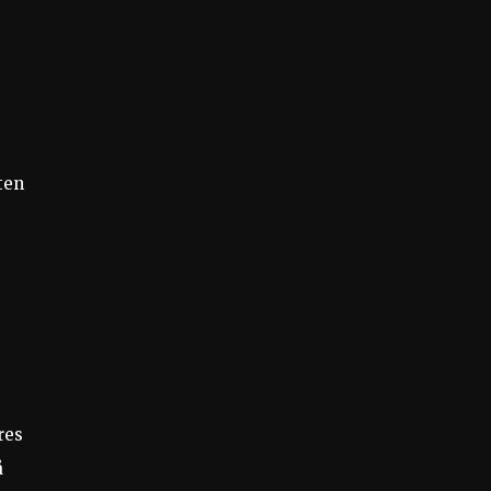
ten
res
å