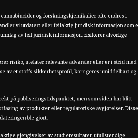
cannabinoider og forskningskjemikalier ofte endres i
ndler vi utdatert eller feilaktig juridisk informasjon som 
unnlag av feil juridisk informasjon, risikerer alvorlige
r risiko, utelater relevante advarsler eller er i strid med
se av et stoffs sikkerhetsprofil, korrigeres umiddelbart og
ekt på publiseringstidspunktet, men som siden har blitt
utfasing av produkter eller regulatoriske avgjørelser. Disse
ateringen ble gjort.
ilaktige gjengivelser av studieresultater, ufullstendige