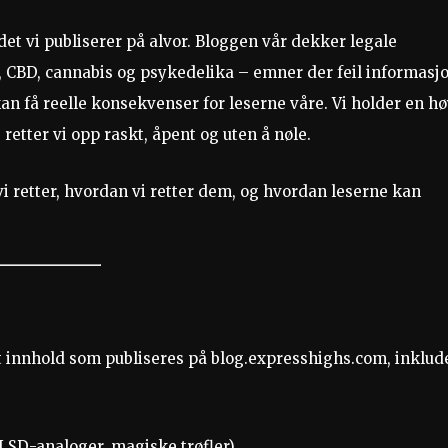
et vi publiserer på alvor. Bloggen vår dekker legale
, CBD, cannabis og psykedelika – emner der feil informasj
kan få reelle konsekvenser for leserne våre. Vi holder en h
retter vi opp raskt, åpent og uten å nøle.
 vi retter, hvordan vi retter dem, og hvordan leserne kan
lt innhold som publiseres på blog.expresshighs.com, inklude
 LSD-analoger, magiske trøfler)