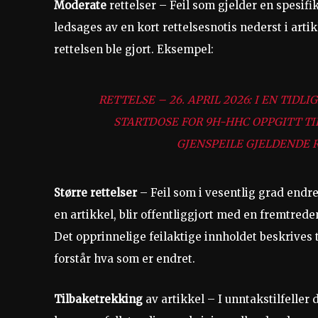
Moderate
rettelser – Feil som gjelder en spesifik
ledsages av en kort rettelsesnotis nederst i art
rettelsen ble gjort. Eksempel:
RETTELSE – 26. APRIL 2026: I EN TID
STARTDOSE FOR 9H-HHC OPPGITT TIL
GJENSPEILE GJELDENDE R
Større rettelser
– Feil som i vesentlig grad endr
en artikkel, blir offentliggjort med en fremtrede
Det opprinnelige feilaktige innholdet beskrives ty
forstår hva som er endret.
Tilbaketrekking
av artikkel – I unntakstilfeller d