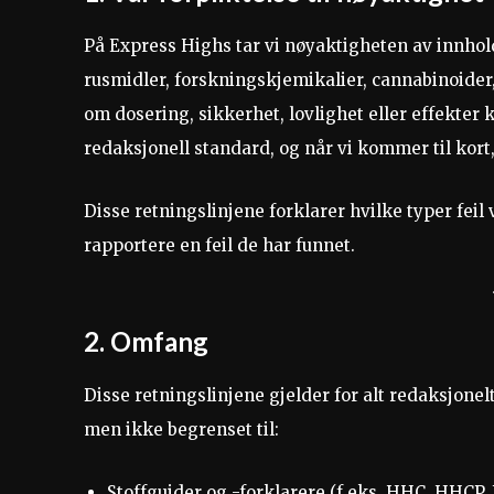
På Express Highs tar vi nøyaktigheten av innhold
rusmidler, forskningskjemikalier, cannabinoider
om dosering, sikkerhet, lovlighet eller effekter 
redaksjonell standard, og når vi kommer til kort, 
Disse retningslinjene forklarer hvilke typer feil
rapportere en feil de har funnet.
2. Omfang
Disse retningslinjene gjelder for alt redaksjone
men ikke begrenset til:
Stoffguider og -forklarere (f.eks. HHC, HHCP,