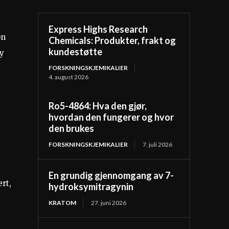
Express Highs Research
on
Chemicals: Produkter, frakt og
kundestøtte
øy
FORSKNINGSKJEMIKALIER
4. august 2026
Ro5-4864: Hva den gjør,
hvordan den fungerer og hvor
den brukes
FORSKNINGSKJEMIKALIER
7. juli 2026
En grundig gjennomgang av 7-
rt,
hydroksymitragynin
KRATOM
27. juni 2026