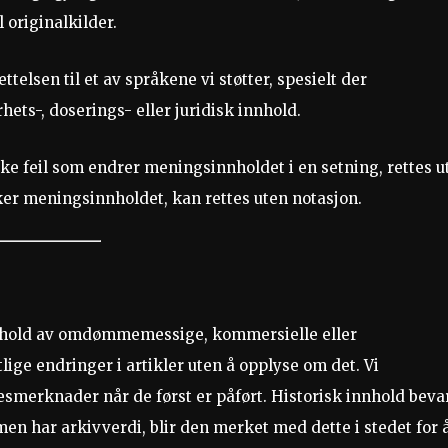
 originalkilder.
telsen til et av språkene vi støtter, spesielt der
ets-, doserings- eller juridisk innhold.
ke feil som endrer meningsinnholdet i en setning, rettes u
ker meningsinnholdet, kan rettes uten notasjon.
 innhold av omdømmemessige, kommersielle eller
ige endringer i artikler uten å opplyse om det. Vi
lsesmerknader når de først er påført. Historisk innhold beva
 men har arkivverdi, blir den merket med dette i stedet for 