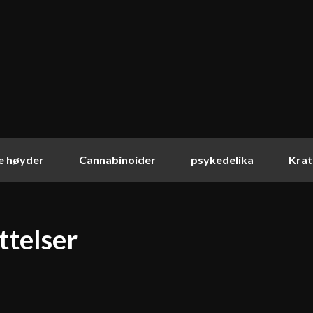
ke høyder
Cannabinoider
psykedelika
Kra
ttelser