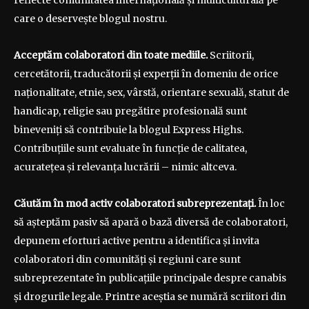
reflecte comunitatea internațională și multiculturală pe
care o deservește blogul nostru.
Acceptăm colaboratori din toate mediile.
Scriitorii,
cercetătorii, traducătorii și experții în domeniu de orice
naționalitate, etnie, sex, vârstă, orientare sexuală, statut de
handicap, religie sau pregătire profesională sunt
bineveniți să contribuie la blogul Express Highs.
Contribuțiile sunt evaluate în funcție de calitatea,
acuratețea și relevanța lucrării – nimic altceva.
Căutăm în mod activ colaboratori subreprezentați.
În loc
să așteptăm pasiv să apară o bază diversă de colaboratori,
depunem eforturi active pentru a identifica și invita
colaboratori din comunități și regiuni care sunt
subreprezentate în publicațiile principale despre canabis
și drogurile legale. Printre aceștia se numără scriitori din