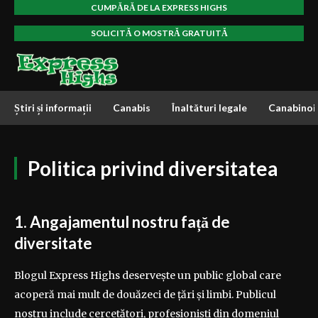
CUMPĂRĂ DE LA EXPRESS HIGHS
SOLICITĂ O MOSTRĂ GRATUITĂ
Știri și informații
Canabis
Înaltături legale
Canabinoi
Politica privind diversitatea
1. Angajamentul nostru față de
diversitate
Blogul Express Highs deservește un public global care
acoperă mai mult de douăzeci de țări și limbi. Publicul
nostru include cercetători, profesioniști din domeniul