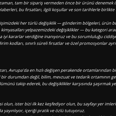
man, tam bir sipariş vermeden önce bir ürünü denemek is
leri, bu fırsatları, ilgili koşullar ve son tarihlerle birlik
şimizdeki her türlü değişiklik — gönderim bölgeleri, ürün bul
myasalları yelpazemizdeki değişiklikler — bu kategori aracılı
ha iyi kararlar verdiğine inanıyoruz ve bu sorumluluğu ciddiy
im kodları, sınırlı süreli fırsatlar ve özel promosyonlar ayrı 
azarı, Avrupa'da en hızlı değişen perakende ortamlarından b
fi bir durumdan değil, bilim, mevzuat ve tedarik ortamının 
münü takip ederek, bu değişiklikler karşısında şaşırmak y
olun, ister bizi ilk kez keşfediyor olun, bu sayfayı yer imler
 yayınlıyor, içeriği pratik ve özlü tutuyoruz.