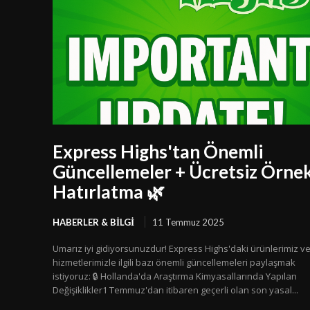
Express Highs'tan Önemli
Güncellemeler + Ücretsiz Örne
Hatırlatma 🌿
HABERLER & BILGI
11 Temmuz 2025
Umarız iyi gidiyorsunuzdur! Express Highs'daki ürünlerimiz v
hizmetlerimizle ilgili bazı önemli güncellemeleri paylaşmak
istiyoruz: 🔒 Hollanda'da Araştırma Kimyasallarında Yapılan
Değişiklikler1 Temmuz'dan itibaren geçerli olan son yasal...