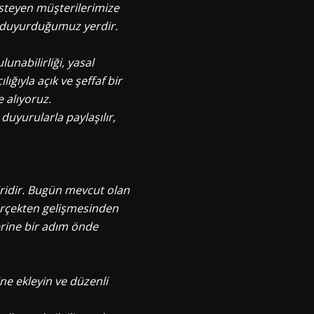
teyen müşterilerimize
te duyurduğumuz yerdir.
unabilirliği, yasal
ğıyla açık ve şeffaf bir
e alıyoruz.
duyurularla paylaşılır,
iridir. Bugün mevcut olan
gerçekten gelişmesinden
erine bir adım önde
ine ekleyin ve düzenli