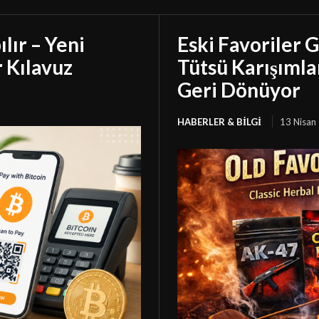
lır – Yeni
Eski Favoriler G
r Kılavuz
Tütsü Karışımla
Geri Dönüyor
HABERLER & BILGI
13 Nisan