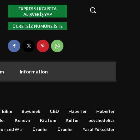
EXPRESS HIGHS’TA
ALIŞVERIŞ YAP
ÜCRETSIZ NUMUNE ISTE
om
Information
Bilim
Büyümek
CBD
Haberler
Haberler
ler
Kenevir
Kratom
Kültür
psychedelics
orized @tr
Ürünler
Ürünler
Yasal Yüksekler