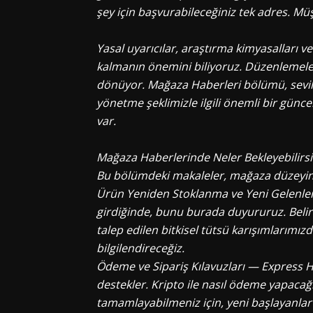
şey için başvurabileceğiniz tek adres. Müşt
Yasal uyarıcılar, araştırma kimyasalları v
kalmanın önemini biliyoruz. Düzenlemeler 
dönüyor. Mağaza Haberleri bölümü, sevilen 
yönetme şeklimizle ilgili önemli bir günc
var.
Mağaza Haberlerinde Neler Bekleyebilirsi
Bu bölümdeki makaleler, mağaza düzeyinde
Ürün Yeniden Stoklanma ve Yeni Gelenler
girdiğinde, bunu burada duyururuz. Belir
talep edilen bitkisel tütsü karışımlarımız
bilgilendireceğiz.
Ödeme ve Sipariş Kılavuzları — Express H
destekler. Kripto ile nasıl ödeme yapacağ
tamamlayabilmeniz için, yeni başlayanlar iç