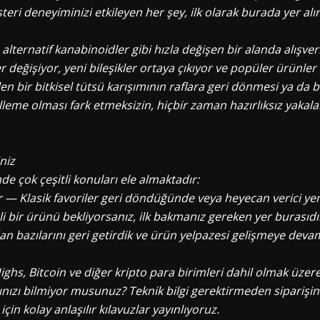
eri deneyiminizi etkileyen her şey, ilk olarak burada yer alır
e alternatif kanabinoidler gibi hızla değişen bir alanda alışv
değişiyor, yeni bileşikler ortaya çıkıyor ve popüler ürünler 
bir bitkisel tütsü karışımının raflara geri dönmesi ya da bel
elleme olması fark etmeksizin, hiçbir zaman hazırlıksız yaka
niz
 çok çeşitli konuları ele almaktadır:
 — Klasik favoriler geri döndüğünde veya heyecan verici y
li bir ürünü bekliyorsanız, ilk bakmanız gereken yer burasıd
dan bazılarını geri getirdik ve ürün yelpazesi gelişmeye devam
ighs, Bitcoin ve diğer kripto para birimleri dahil olmak üz
ınızı bilmiyor musunuz? Teknik bilgi gerektirmeden siparişin
in kolay anlaşılır kılavuzlar yayınlıyoruz.