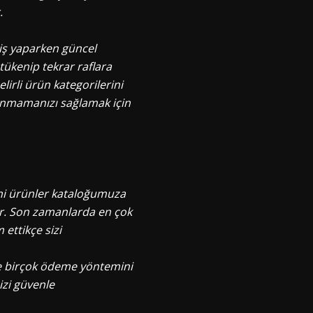
.
eriş yaparken güncel
tükenip tekrar raflara
irli ürün kategorilerini
lanmamanızı sağlamak için
eni ürünler kataloğumuza
ır. Son zamanlarda en çok
 ettikçe sizi
ere birçok ödeme yöntemini
izi güvenle