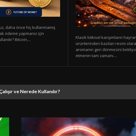
vuz, daha önce hiç kullanmamış
narak ödeme yapmanız için
Klasik bitkisel karışımların hayran
nılır? Bitcoin,...
ürünlerinden bazıları resmi olar
aromanın geri dönmesini bekliyor
etmenin tam zamanı....
Çalışır ve Nerede Kullanılır?