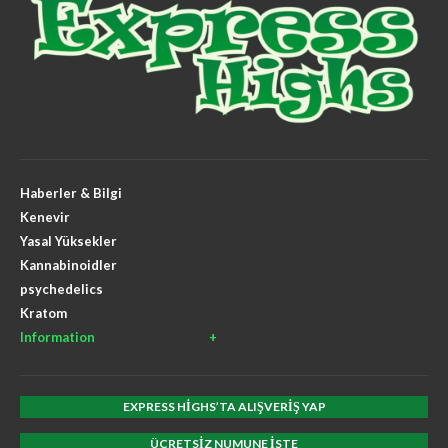
Haberler & Bilgi
Kenevir
Yasal Yüksekler
Kannabinoidler
psychedelics
Kratom
Information
EXPRESS HIGHS’TA ALIŞVERIŞ YAP
ÜCRETSIZ NUMUNE ISTE