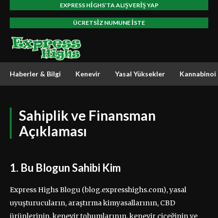
EXPRESS HIGHS’TA ALIŞVERIŞ YAP
ÜCRETSIZ NUMUNE ISTE
Haberler & Bilgi
Kenevir
Yasal Yüksekler
Kannabinoi
Sahiplik ve Finansman
Açıklaması
1. Bu Blogun Sahibi Kim
Express Highs Blogu (blog.expresshighs.com), yasal
uyuşturucuların, araştırma kimyasallarının, CBD
ürünlerinin, kenevir tohumlarının, kenevir çiçeğinin ve