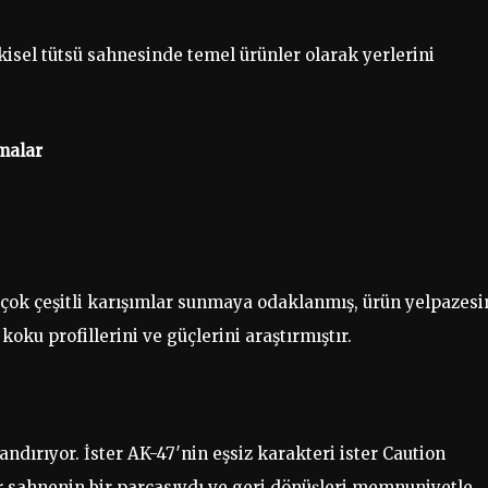
isel tütsü sahnesinde temel ürünler olarak yerlerini
omalar
 çok çeşitli karışımlar sunmaya odaklanmış, ürün yelpazesi
koku profillerini ve güçlerini araştırmıştır.
yandırıyor. İster AK-47′nin eşsiz karakteri ister Caution
dır sahnenin bir parçasıydı ve geri dönüşleri memnuniyetle