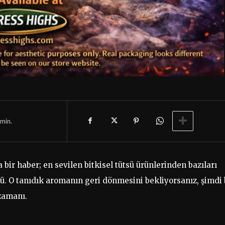
min.
a bir haber; en sevilen bitkisel tütsü ürünlerinden bazıları
ü. O tanıdık aromanın geri dönmesini bekliyorsanız, şimdi
zamanı.