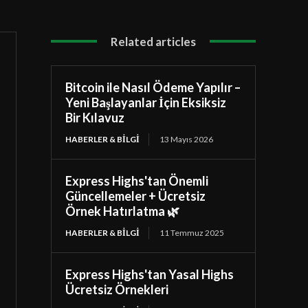
Related articles
Bitcoin ile Nasıl Ödeme Yapılır –
Yeni Başlayanlar İçin Eksiksiz
Bir Kılavuz
HABERLER & BILGI
13 Mayıs 2026
Express Highs'tan Önemli
Güncellemeler + Ücretsiz
Örnek Hatırlatma 🌿
HABERLER & BILGI
11 Temmuz 2025
Express Highs'tan Yasal Highs
Ücretsiz Örnekleri