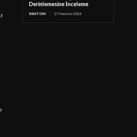
Derinlemesine İnceleme
KRATOM
27 Haziran 2026
ir
e