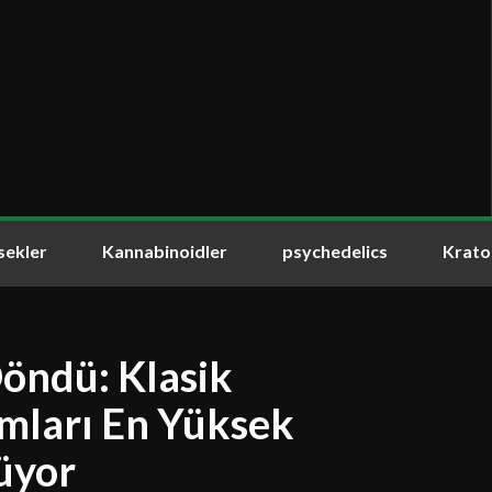
sekler
Kannabinoidler
psychedelics
Krat
Döndü: Klasik
ımları En Yüksek
üyor