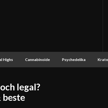
l Highs
Cannabinoide
Psychedelika
Krat
och legal?
& beste