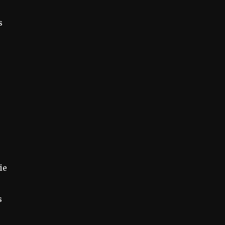
s
ie
s