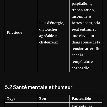
palpitations,
transpiration,
insomnie. À
Plus d'énergie,
fortes doses, cela
un toucher
peut entraîner
Physique
agréable et
une élévation
chaleureux
dangereuse de la
tension artérielle
et de la
température
corporelle.
5.2 Santé mentale et humeur
Type
Bon
Pas terrible
L'anxiété, les