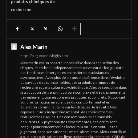
produits chimiques de
recherche
Alex Marin
https://blog.expresshighs.com
Alex Marin est un rédacteur spécialisé dans la réduction des
risques, chercheur indépendant et observateur de longue date
des tendances émergentes en matière de substances
psychoactives. Avec plus de dix ans d’expérience dans l’évolution
du paysage des cannabinoïdes, des produits chimiques de
recherche et de la culture psychédélique, Alex se spécialise dans
la traduction de la pharmacologie complexe et des changements
de réglementation en conseils pratiques et concrets. S’appuyant
sur une formation en sciences du comportement et en
éducation communautaire sur les drogues, le travail d’Alex
repose sur un principe fondamental : des choix informés
réduisent les risques. Des consommateurs de cannabis
débutants aux psychonautes expérimentés, ses écrits sont
conçus pour rencontrer les lecteurs là où ils en sont — sans
jugement, sans sensationnalisme ni alarmisme. Alex a contribué
à plusieurs publications en ligne traitant de la science du CBD, de