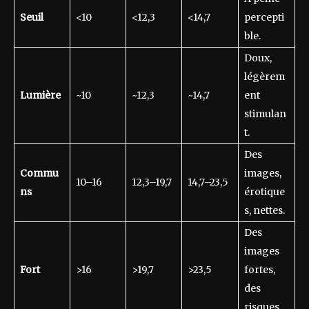
Seuil
<10
<12,3
<14,7
percepti
ble.
Doux,
légèrem
Lumière
~10
~12,3
~14,7
ent
stimulan
t.
Des
Commu
images,
10–16
12,3–19,7
14,7–23,5
ns
érotique
s, nettes.
Des
images
Fort
>16
>19,7
>23,5
fortes,
des
risques.