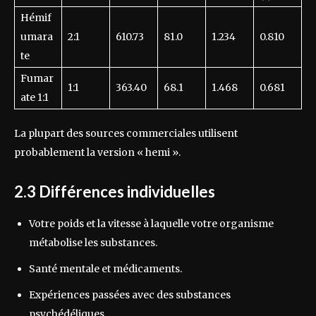
Hémif
umara
2:1
610.73
81.0
1.234
0.810
te
Fumar
1:1
363.40
68.1
1.468
0.681
ate 1:1
La plupart des sources commerciales utilisent
probablement la version « hemi ».
2.3 Différences individuelles
Votre poids et la vitesse à laquelle votre organisme
métabolise les substances.
Santé mentale et médicaments.
Expériences passées avec des substances
psychédéliques.