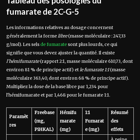
Tableau des posologies du
fumarate de 2C-G-5
Les informations relatives au dosage concernent
généralement la forme
libre
(masse moléculaire : 247,33
g/mol). Les sels
de fumarate
sont plus lourds, ce qui
signifie que vous devez ajuster la quantité. Il existe
l’hémifumarate
(rapport 2:1, masse moléculaire 610,73, dont
environ 81 % de principe actif) et
le fumarate 1:1
(masse
moléculaire 363,40, dont environ 68 % de principe actif).
Multipliez la dose de la base libre par 1,234 pour
l'hémifumarate et par 1,468 pour le fumarate 1:1.
Freebase
Hémifu
1:1
Résumé
Paramèt
(mg,
marate
Fumarat
des
res
PiHKAL)
(mg)
e (mg)
effets
À peine