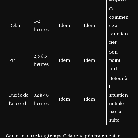
Ça
commen
1-2
Début
Idem
Idem
ce à
heures
fonction
ner.
Son
2,5 à 3
Pic
Idem
Idem
point
heures
fort.
Retour à
la
Durée de
32 à 48
situation
Idem
Idem
l'accord
heures
initiale
par la
suite.
Son effet dure longtemps. Cela rend généralement le