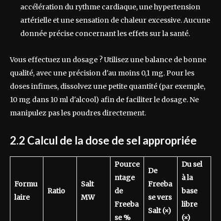
accélération du rythme cardiaque, une hypertension
artérielle et une sensation de chaleur excessive. Aucune
donnée précise concernant les effets sur la santé.
Vous effectuez un dosage ? Utilisez une balance de bonne
qualité, avec une précision d'au moins 0,1 mg. Pour les
doses infimes, dissolvez une petite quantité (par exemple,
10 mg dans 10 ml d'alcool) afin de faciliter le dosage. Ne
manipulez pas les poudres directement.
2.2 Calcul de la dose de sel appropriée
Pource
Du sel
De
ntage
à la
Formu
Salt
Freeba
Ratio
de
base
laire
MW
se vers
Freeba
libre
Salt (×)
se %
(×)