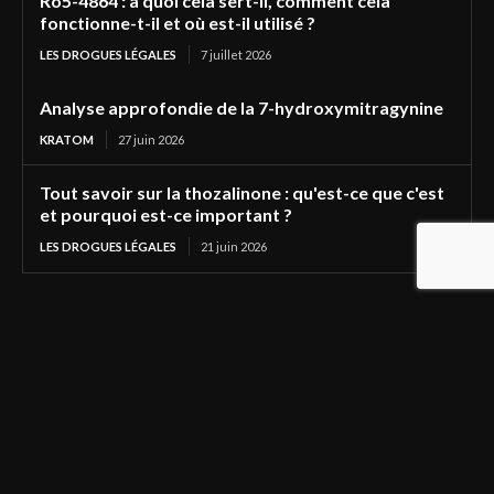
Ro5-4864 : à quoi cela sert-il, comment cela
fonctionne-t-il et où est-il utilisé ?
LES DROGUES LÉGALES
7 juillet 2026
Analyse approfondie de la 7-hydroxymitragynine
KRATOM
27 juin 2026
Tout savoir sur la thozalinone : qu'est-ce que c'est
et pourquoi est-ce important ?
LES DROGUES LÉGALES
21 juin 2026
Recent articles
Express Highs Research Chemicals : Produits,
expédition et assistance
LES DROGUES LÉGALES
4 août 2026