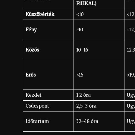
PiHKAL)
Küszöbérték
<10
<12
Fény
~10
~12
Közös
10–16
12.
Erős
>16
>19
Kezdet
1-2 óra
Ug
Csúcspont
2,5–3 óra
Ug
Időtartam
32–48 óra
Ug