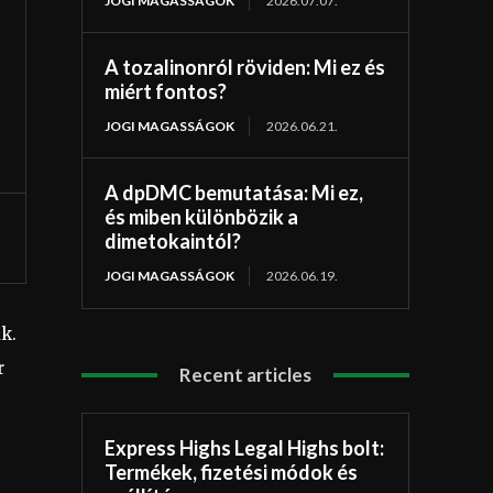
JOGI MAGASSÁGOK
2026.07.07.
A tozalinonról röviden: Mi ez és
miért fontos?
JOGI MAGASSÁGOK
2026.06.21.
A dpDMC bemutatása: Mi ez,
és miben különbözik a
dimetokaintól?
JOGI MAGASSÁGOK
2026.06.19.
k.
r
Recent articles
Express Highs Legal Highs bolt:
Termékek, fizetési módok és