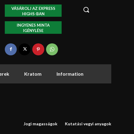
VÁSÁROLJ AZ EXPRESS
HIGHS-BAN
INGYENES MINTA
IGÉNYLÉSE
zerek
Kratom
Information
Jogi magasságok
Kutatási vegyi anyagok