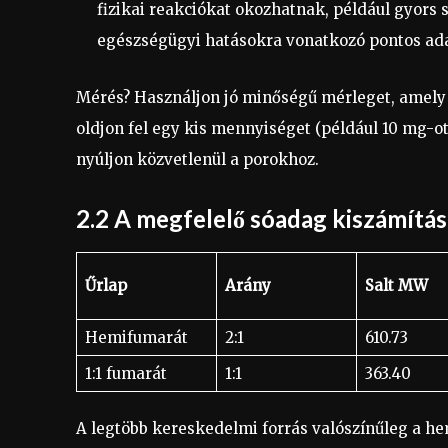
fizikai reakciókat okozhatnak, például gyors
egészségügyi hatásokra vonatkozó pontos ad
Mérés? Használjon jó minőségű mérleget, amely
oldjon fel egy kis mennyiséget (például 10 mg-o
nyúljon közvetlenül a porokhoz.
2.2 A megfelelő sóadag kiszámítás
Űrlap
Arány
Salt MW
Hemifumarát
2:1
610.73
1:1 fumarát
1:1
363.40
A legtöbb kereskedelmi forrás valószínűleg a hem