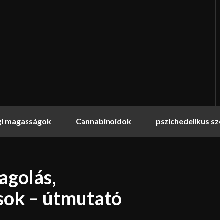
gi magasságok
Cannabinoidok
pszichedelikus s
agolás,
sok – útmutató