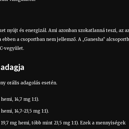
et nyújt és energizál. Ami azonban szokatlanná teszi, az az
óra ebben a csoportban nem jellemző. A „Ganesha” alcsoport
C-vegyület.
 adagja
ny orális adagolás esetén.
hemi, 14,7 mg 1:1).
emi, 14,7–23,5 mg 1:1).
19,7 mg hemi, több mint 23,5 mg 1:1). Ezek a mennyiségek