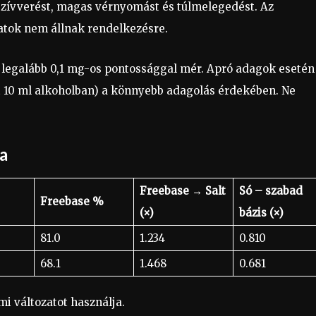
 szívverést, magas vérnyomást és túlmelegedést. Az
atok nem állnak rendelkezésre.
 legalább 0,1 mg-os pontossággal mér. Apró adagok esetén
t 10 ml alkoholban) a könnyebb adagolás érdekében. Ne
a
Freebase → Salt
Só – szabad
Freebase %
(×)
bázis (×)
81.0
1.234
0.810
68.1
1.468
0.681
i változatot használja.