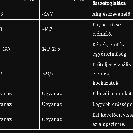
összefoglalása
,3
<14,7
Alig észrevehető.
Enyhe, kissé
,3
~14,7
élénkítő.
Képek, erotika,
3–19.7
14,7–23,5
egyértelműség.
Erőteljes vizuális
,7
>23,5
elemek,
kockázatok.
yanaz
Ugyanaz
Elkezdi a munkát.
yanaz
Ugyanaz
Legfőbb erőssége
Ezt követően viss
yanaz
Ugyanaz
az alapszintre.