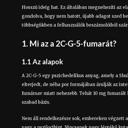
Hosszú ideig hat. Ez általában megnehezíti az e
gondolva, hogy nem hatott, újabb adagot szed b
többségükben a felhasználók beszámolóiból szá
1. Mi az a 2C-G-5-fumarát?
1.1 Az alapok
A 2C-G-5 egy pszichedelikus anyag, amely a Shulg
elterjedt, de néha por formájában árulják az int
fumársav miatt nehezebb. Tehát 10 mg fumarált 
szabad bázis.
Nem áll rendelkezésre sok, embereken végzett ad
vagy a pszilocibint. Nincsenek nagy léptékű kuta