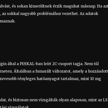
lalvást, és sokan kimerültnek érzik magukat másnap. Ha az
e, az sokkal nagyobb problémához vezethet. Az adatok
rmaznak.
in által a PiHKAL-ban leírt 2C-csoport tagja. Nem túl
erneten. Általában a fumarált változatot, amely a hozzáadot
kevesebb tényleges hatóanyagot tartalmaz, mint 10 mg
at, és biztosan nem vizsgálták olyan alaposan, mint az LS
tási vizsgálatok.