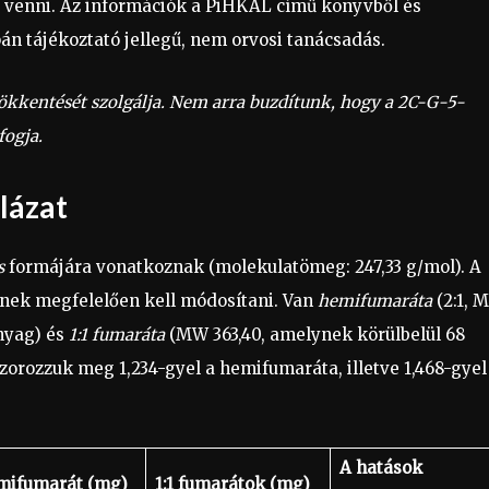
 venni. Az információk a PiHKAL című könyvből és
n tájékoztató jellegű, nem orvosi tanácsadás.
csökkentését szolgálja. Nem arra buzdítunk, hogy a 2C-G-5-
fogja.
lázat
s
formájára vonatkoznak (molekulatömeg: 247,33 g/mol). A
nek megfelelően kell módosítani. Van
hemifumaráta
(2:1, 
anyag) és
1:1 fumaráta
(MW 363,40, amelynek körülbelül 68
zorozzuk meg 1,234-gyel a hemifumaráta, illetve 1,468-gyel
A hatások
ifumarát (mg)
1:1 fumarátok (mg)