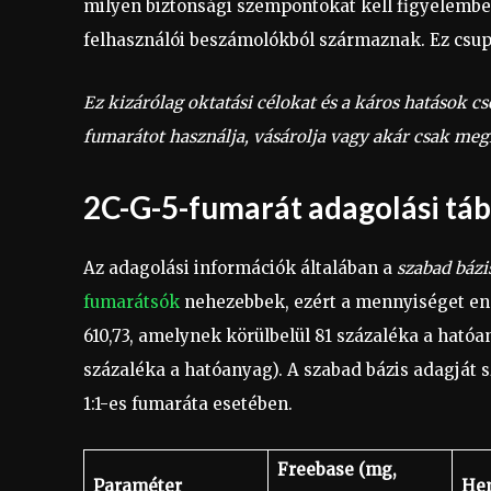
milyen biztonsági szempontokat kell figyelembe
felhasználói beszámolókból származnak. Ez csupá
Ez kizárólag oktatási célokat és a káros hatások 
fumarátot használja, vásárolja vagy akár csak meg
2C-G-5-fumarát adagolási táb
Az adagolási információk általában a
szabad bázi
fumarátsók
nehezebbek, ezért a mennyiséget en
610,73, amelynek körülbelül 81 százaléka a ható
százaléka a hatóanyag). A szabad bázis adagját s
1:1-es fumaráta esetében.
Freebase (mg,
Paraméter
Hem