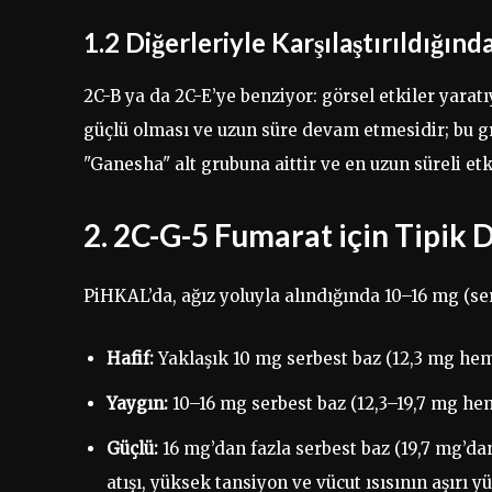
1.2 Diğerleriyle Karşılaştırıldığınd
2C-B ya da 2C-E’ye benziyor: görsel etkiler yaratıy
güçlü olması ve uzun süre devam etmesidir; bu gru
"Ganesha" alt grubuna aittir ve en uzun süreli et
2. 2C-G-5 Fumarat için Tipik 
PiHKAL’da, ağız yoluyla alındığında 10–16 mg (ser
Hafif:
Yaklaşık 10 mg serbest baz (12,3 mg hemi,
Yaygın:
10–16 mg serbest baz (12,3–19,7 mg hemi,
Güçlü:
16 mg’dan fazla serbest baz (19,7 mg’dan 
atışı, yüksek tansiyon ve vücut ısısının aşırı y