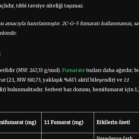
dır, tıbbi tavsiye niteliği taşımaz.
ası amacıyla hazırlanmıştır. 2C-G-5 fumaratı kullanmanızı, sa
ektedir.
u
erlidir (MW: 247,33 g/mol).
Fumarate
tuzları daha ağırdır; b
at
(2:1, MW 610,73, yaklaşık %81′i aktif bileşendir) ve
1:1
dir) bulunmaktadır. Serbest baz dozunu, hemifumarat için 1,
ifumarat (mg)
1:1 Fumarat (mg)
Etkilerin özeti
Neredeyse fark