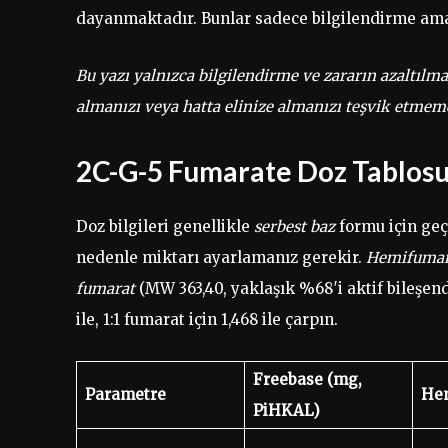
dayanmaktadır. Bunlar sadece bilgilendirme amaçlı
Bu yazı yalnızca bilgilendirme ve zararın azaltılm
almanızı veya hatta elinize almanızı teşvik etmem
2C-G-5 Fumarate Doz Tablos
Doz bilgileri genellikle
serbest baz
formu için geç
nedenle miktarı ayarlamanız gerekir.
Hemifumar
fumarat
(MW 363,40, yaklaşık %68′i aktif bileşen
ile, 1:1 fumarat için 1,468 ile çarpın.
Freebase (mg,
Parametre
Hem
PiHKAL)