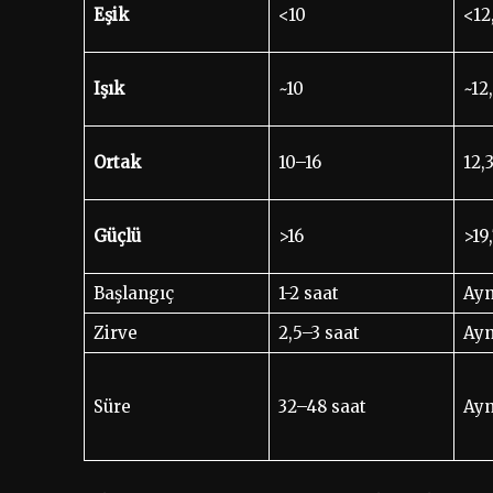
Eşik
<10
<12
Işık
~10
~12
Ortak
10–16
12,
Güçlü
>16
>19
Başlangıç
1-2 saat
Ayn
Zirve
2,5–3 saat
Ayn
Süre
32–48 saat
Ayn