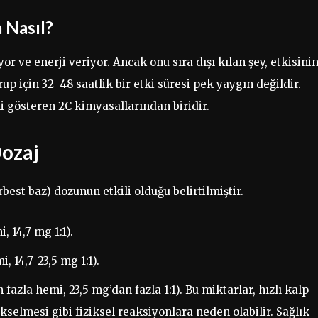
a Nasıl?
or ve enerji veriyor. Ancak onu sıra dışı kılan şey, etkisini
p için 32–48 saatlik bir etki süresi pek yaygın değildir.
ki gösteren 2C kimyasallarından biridir.
Dozaj
best baz) dozunun etkili olduğu belirtilmiştir.
 14,7 mg 1:1).
 14,7–23,5 mg 1:1).
fazla hemi, 23,5 mg’dan fazla 1:1). Bu miktarlar, hızlı kalp
ükselmesi gibi fiziksel reaksiyonlara neden olabilir. Sağlık