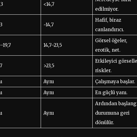
,3
<14,7
edilmiyor.
Hafif, biraz
,3
~14,7
canlandırıcı.
Görsel öğeler,
3–19,7
14,7–23,5
erotik, net.
Etkileyici görselle
,7
>23,5
riskler.
ı
Aynı
Çalışmaya başlar.
ı
Aynı
En güçlü yanı.
Ardından başlang
ı
Aynı
durumuna geri
dönülür.