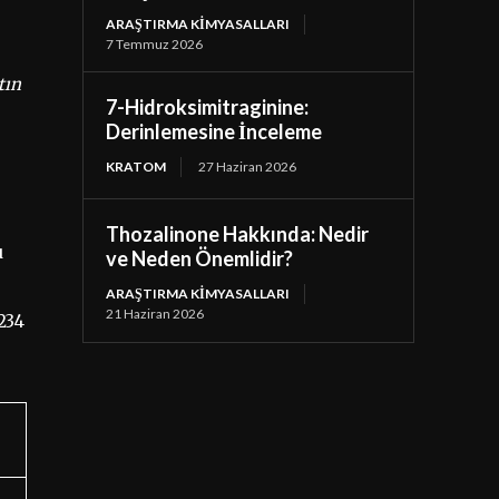
ARAŞTIRMA KIMYASALLARI
7 Temmuz 2026
tın
7-Hidroksimitraginine:
Derinlemesine İnceleme
KRATOM
27 Haziran 2026
Thozalinone Hakkında: Nedir
u
ve Neden Önemlidir?
ARAŞTIRMA KIMYASALLARI
21 Haziran 2026
234