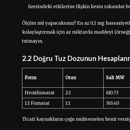
üzerindeki etkilerine ilişkin kesin rakamlar
Ölçüm mü yapacaksınız? En az 0,1 mg hassasiyetin
kolaylaştırmak için az miktarda maddeyi (örneğin
tutmayın.
2.2 Doğru Tuz Dozunun Hesaplan
Form
Oran
Salt MW
Hemifumarat
2:1
610.73
1:1 Fumarat
1:1
363.40
Ticari kaynakların çoğu muhtemelen hemi versi