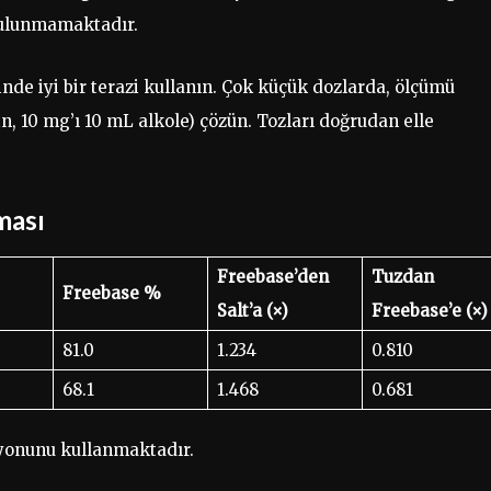
 bulunmamaktadır.
de iyi bir terazi kullanın. Çok küçük dozlarda, ölçümü
, 10 mg’ı 10 mL alkole) çözün. Tozları doğrudan elle
ması
Freebase’den
Tuzdan
Freebase %
Salt’a (×)
Freebase’e (×)
81.0
1.234
0.810
68.1
1.468
0.681
yonunu kullanmaktadır.