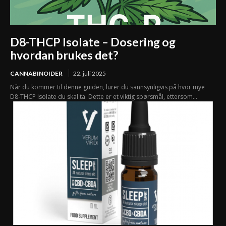
D8-THCP Isolate – Dosering og
hvordan brukes det?
CANNABINOIDER
22. juli 2025
Når du kommer til denne guiden, lurer du sannsynligvis på hvor mye
D8-THCP Isolate du skal ta. Dette er et viktig spørsmål, ettersom...