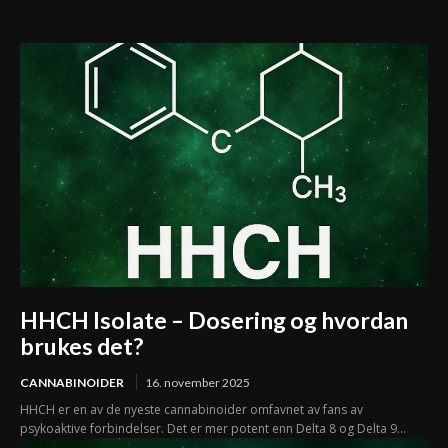
brukes
HHCH Isolate – Dosering og hvordan
brukes det?
CANNABINOIDER
16. november 2025
HHCH er en av de nyeste cannabinoider omfavnet av fans av
psykoaktive forbindelser. Det er mer potent enn Delta 8 og Delta 9...