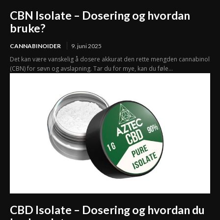
CBN Isolate – Dosering og hvordan
bruke?
CANNABINOIDER
9. juni 2025
Det kan være vanskelig å dosere akkurat den rette mengden cannabinol
(CBN) for søvn og avslapning. Tar du for mye, kan du føle...
CBD Isolate – Dosering og hvordan du