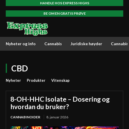
HANDLE HOS EXPRESS HIGHS
BE OM EN GRATIS PRØVE
Nyheter og info
Cannabis
Juridiske høyder
Cannabin
CBD
Nyheter
Produkter
Vitenskap
8-OH-HHC Isolate – Dosering og
hvordan du bruker?
CANNABINOIDER
8. januar 2026