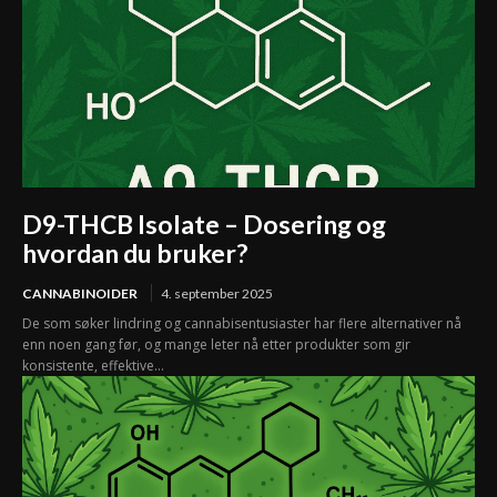
D9-THCB Isolate – Dosering og
hvordan du bruker?
CANNABINOIDER
4. september 2025
De som søker lindring og cannabisentusiaster har flere alternativer nå
enn noen gang før, og mange leter nå etter produkter som gir
konsistente, effektive...