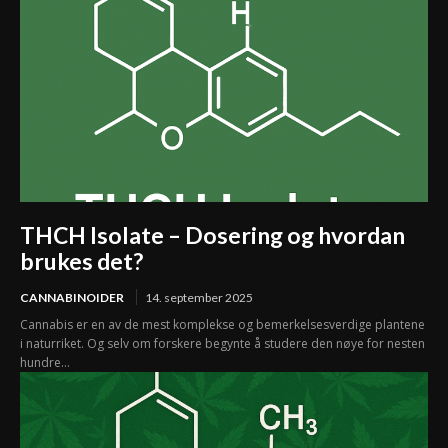
THCH Isolate – Dosering og hvordan
brukes det?
CANNABINOIDER
14. september 2025
Cannabis er en av de mest komplekse og bemerkelsesverdige plantene
i naturriket. Og selv om forskere begynte å studere den nøye for nesten
hundre...