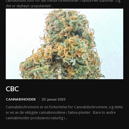
cannabinoid som for det meste forekommer i Sativa-rike stammer. Og
det er skyhøyt i popularitet!...
CBC
CANNABINOIDER
25. januar 2025
Cannabibichromene er en forkortelse for Cannabibichromene, og dette
er en av de viktigste cannabinoidene i Sativa-planter . Bare to andre
cannabinoider produseres naturlig i...