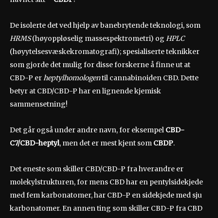
De isolerte det ved hjelp av banebrytende teknologi, som
HRMS
(høyoppløselig massespektrometri) og
HPLC
(høyytelsesvæskekromatografi); spesialiserte teknikker
som gjorde det mulig for disse forskerne å finne ut at
CBD-P er
heptylhomologen
til cannabinoiden CBD. Dette
betyr at CBD/CBD-P har en lignende kjemisk
sammensetning!
Det går også under andre navn, for eksempel
CBD-
C7/CBD-heptyl
, men det er mest kjent som
CBDP
.
Det eneste som skiller CBD/CBD-P fra hverandre er
molekylstrukturen, for mens CBD har en pentylsidekjede
med fem karbonatomer, har CBD-P en sidekjede med sju
karbonatomer. En annen ting som skiller CBD-P fra CBD