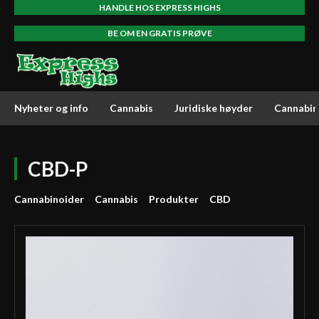
HANDLE HOS EXPRESS HIGHS
BE OM EN GRATIS PRØVE
Nyheter og info
Cannabis
Juridiske høyder
Cannabin
CBD-P
Cannabinoider
Cannabis
Produkter
CBD