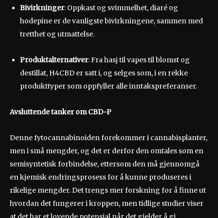
Bivirkninger
: Oppkast og svimmelhet, diaré og
hodepine er de vanligste bivirkningene, sammen med
tretthet og utmattelse.
Produktalternativer
: Fra hasj til vapes til blomst og
destillat, H4CBD er satt i, og selges som, i en rekke
produkttyper som oppfyller alle inntakspreferanser.
Avsluttende tanker om CBD-P
Denne fytocannabinoiden forekommer i cannabisplanter,
men i små mengder, og det er derfor den omtales som en
semisyntetisk forbindelse, ettersom den må gjennomgå
en kjemisk endringsprosess for å kunne produseres i
rikelige mengder. Det trengs mer forskning for å finne ut
hvordan det fungerer i kroppen, men tidlige studier viser
at det har et lovende potensial når det gjelder å gi