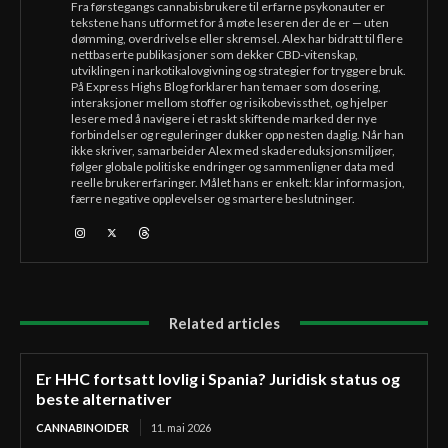
Fra førstegangs cannabisbrukere til erfarne psykonauter er
tekstene hans utformet for å møte leseren der de er — uten
dømming, overdrivelse eller skremsel. Alex har bidratt til flere
nettbaserte publikasjoner som dekker CBD-vitenskap,
utviklingen i narkotikalovgivning og strategier for tryggere bruk.
På Express Highs Blog forklarer han temaer som dosering,
interaksjoner mellom stoffer og risikobevissthet, og hjelper
lesere med å navigere i et raskt skiftende marked der nye
forbindelser og reguleringer dukker opp nesten daglig. Når han
ikke skriver, samarbeider Alex med skadereduksjonsmiljøer,
følger globale politiske endringer og sammenligner data med
reelle brukererfaringer. Målet hans er enkelt: klar informasjon,
færre negative opplevelser og smartere beslutninger.
Related articles
Er HHC fortsatt lovlig i Spania? Juridisk status og
beste alternativer
CANNABINOIDER
11. mai 2026