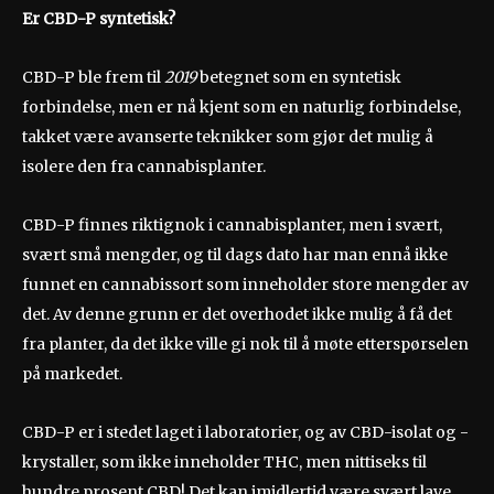
Er CBD-P syntetisk?
CBD-P ble frem til
2019
betegnet som en syntetisk
forbindelse, men er nå kjent som en naturlig forbindelse,
takket være avanserte teknikker som gjør det mulig å
isolere den fra cannabisplanter.
CBD-P finnes riktignok i cannabisplanter, men i svært,
svært små mengder, og til dags dato har man ennå ikke
funnet en cannabissort som inneholder store mengder av
det. Av denne grunn er det overhodet ikke mulig å få det
fra planter, da det ikke ville gi nok til å møte etterspørselen
på markedet.
CBD-P er i stedet laget i laboratorier, og av CBD-isolat og -
krystaller, som ikke inneholder THC, men nittiseks til
hundre prosent CBD! Det kan imidlertid være svært lave