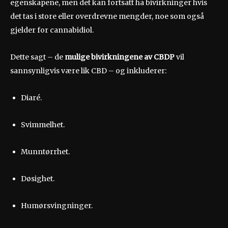
egenskapene, men det kan fortsatt ha bivirkninger hvis
det tas i store eller overdrevne mengder, noe som også
gjelder for cannabidiol.
Dette sagt – de
mulige bivirkningene av CBDP
vil
sannsynligvis være lik CBD – og inkluderer:
Diaré.
Svimmelhet.
Munntørrhet.
Døsighet.
Humørsvingninger.