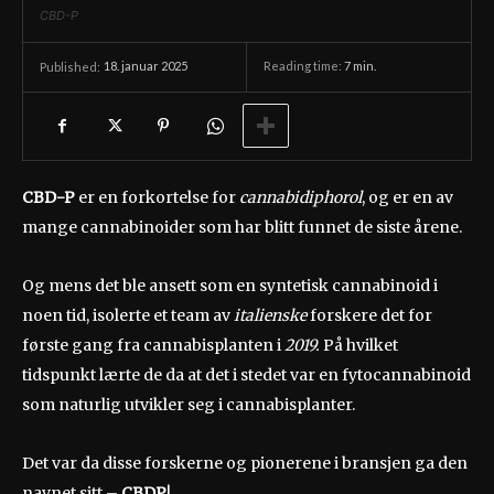
CBD-P
18. januar 2025
Reading time:
7
min.
Published:
CBD-P
er en forkortelse for
cannabidiphorol
, og er en av
mange cannabinoider som har blitt funnet de siste årene.
Og mens det ble ansett som en syntetisk cannabinoid i
noen tid, isolerte et team av
italienske
forskere det for
første gang fra cannabisplanten i
2019.
På hvilket
tidspunkt lærte de da at det i stedet var en fytocannabinoid
som naturlig utvikler seg i cannabisplanter.
Det var da disse forskerne og pionerene i bransjen ga den
navnet sitt –
CBDP
!