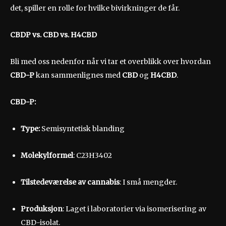
det, spiller en rolle for hvilke bivirkninger de får.
CBDP vs. CBD vs. H4CBD
Bli med oss nedenfor når vi tar et overblikk over hvordan
CBD-P
kan sammenlignes med
CBD
og
H4CBD
.
CBD-P
:
Type:
Semisyntetisk blanding
Molekylformel
: C23H3402
Tilstedeværelse av cannabis
: I små mengder.
Produksjon
: Laget i laboratorier via isomerisering av
CBD-isolat.