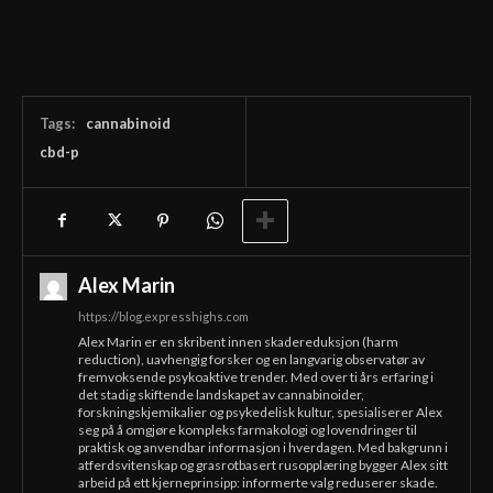
Tags:
cannabinoid
cbd-p
Alex Marin
https://blog.expresshighs.com
Alex Marin er en skribent innen skadereduksjon (harm
reduction), uavhengig forsker og en langvarig observatør av
fremvoksende psykoaktive trender. Med over ti års erfaring i
det stadig skiftende landskapet av cannabinoider,
forskningskjemikalier og psykedelisk kultur, spesialiserer Alex
seg på å omgjøre kompleks farmakologi og lovendringer til
praktisk og anvendbar informasjon i hverdagen. Med bakgrunn i
atferdsvitenskap og grasrotbasert rusopplæring bygger Alex sitt
arbeid på ett kjerneprinsipp: informerte valg reduserer skade.