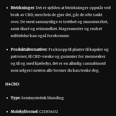
Bivirkninger
: Det er sjelden at bivirkninger oppstår ved
bruk av CBD, men hvis de gjør det, går de ofte raskt
over. De mest sannsynlige er tretthet og munntørrhet,
samt diaré og svimmelhet. Magesmerter og endret
sultfølelse kan også forekomme.
Produktalternativer
: Fra knopp til plaster til kapsler og
patroner, til CBD-væske og gummier for mennesker
og til og med kjæledyr, det er en allsidig cannabinoid
som selges i nesten alle former du kan tenke deg.
H4CBD
:
Type
: Semisyntetisk blanding
Molekylformel
: C21H34O2