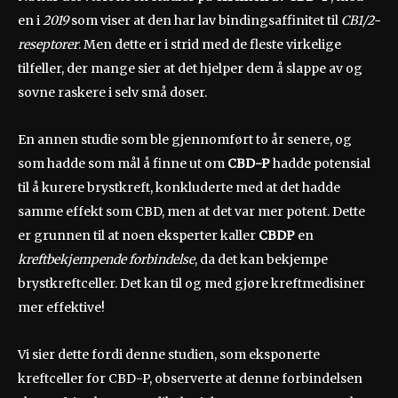
en i
2019
som viser at den har lav bindingsaffinitet til
CB
1/2-
reseptorer
. Men dette er i strid med de fleste virkelige
tilfeller, der mange sier at det hjelper dem å slappe av og
sovne raskere i selv små doser.
En annen studie som ble gjennomført to år senere, og
som hadde som mål å finne ut om
CBD-P
hadde potensial
til å kurere brystkreft, konkluderte med at det hadde
samme effekt som CBD, men at det var mer potent. Dette
er grunnen til at noen eksperter kaller
CBDP
en
kreftbekjempende forbindelse
, da det kan bekjempe
brystkreftceller. Det kan til og med gjøre kreftmedisiner
mer effektive!
Vi sier dette fordi denne studien, som eksponerte
kreftceller for CBD-P, observerte at denne forbindelsen