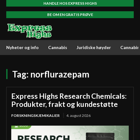
HANDLE HOS EXPRESS HIGHS
BE OM EN GRATIS PRØVE
Nyheter og info
Cannabis
Juridiske høyder
Cannabin
Tag:
norflurazepam
Express Highs Research Chemicals:
Produkter, frakt og kundestøtte
FORSKNINGSKJEMIKALIER
4. august 2026