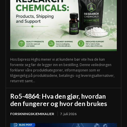
Hos Express Highs mener vi at kundene bør vite hva de kan
forvente seg før de legger inn en bestilling. Denne veiledningen
forklarer våre produktkategorier, informasjonen som er
tilgjengelig på produktsidene, betalings- og leveringsalternativer,
returrett samt...
Ro5-4864: Hva den gjør, hvordan
den fungerer og hvor den brukes
FORSKNINGSKJEMIKALIER
7. juli 2026