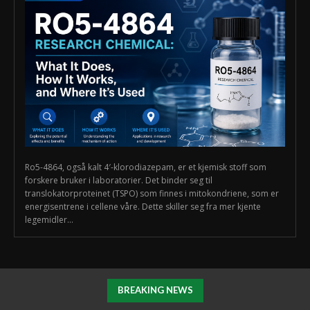
Ro5-4864, også kalt 4′-klorodiazepam, er et kjemisk stoff som
forskere bruker i laboratorier. Det binder seg til
translokatorproteinet (TSPO) som finnes i mitokondriene, som er
energisentrene i cellene våre. Dette skiller seg fra mer kjente
legemidler...
BREAKING NEWS