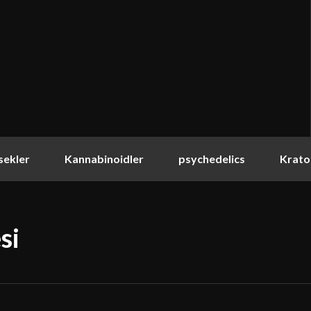
sekler
Kannabinoidler
psychedelics
Krat
si