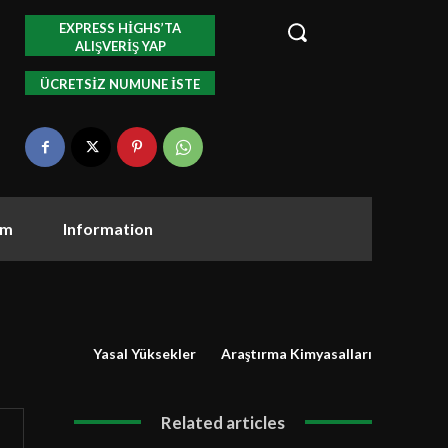
EXPRESS HIGHS’TA
ALIŞVERIŞ YAP
ÜCRETSIZ NUMUNE ISTE
om
Information
Yasal Yüksekler
Araştırma Kimyasalları
Related articles