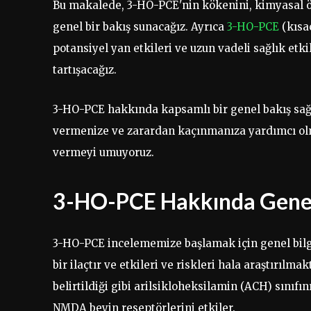
Bu makalede, 3-HO-PCE'nin kökenini, kimyasal öz
genel bir bakış sunacağız. Ayrıca
3-HO-PCE
(kısac
potansiyel yan etkileri ve uzun vadeli sağlık etk
tartışacağız.
3-HO-PCE hakkında kapsamlı bir genel bakış sağla
vermenize ve zarardan kaçınmanıza yardımcı olma
vermeyi umuyoruz.
3-HO-PCE Hakkında Genel 
3-HO-PCE incelememize başlamak için genel bilgil
bir ilaçtır ve etkileri ve riskleri hala araştırılma
belirtildiği gibi arilsikloheksilamin (ACH) sınıfın
NMDA beyin reseptörlerini etkiler.