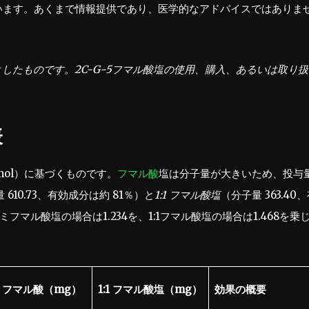
ています。あくまで情報提供であり、医学的なアドバイスではありま
したものです。2C-G-5フマル酸塩の使用、購入、あるいは取り扱
表
g/mol）に基づくものです。
フマル酸
塩は分子量が大きいため、投与
量 610.73、有効成分は約 81％）と
1:1 フマル酸塩
（分子量 363.40
フマル酸塩の場合は1.234を、1:1フマル酸塩の場合は1.468を乗
ミフマル酸（mg）
1:1 フマル酸塩（mg）
効果の概要