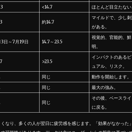
.3
<14.7
ほとんど目立たない
マイルドで、少し刺
.3
約14.7
がある。
視覚的、官能的、鮮
月3日～7月19日
14.7～23.5
明。
インパクトのあるビ
.7
>23.5
ュアル、リスク。
じ
同じ
動作を開始します。
じ
同じ
最大の強み。
その後、ベースライ
じ
同じ
に戻る。
くくなり、多くの人が翌日に疲労感を感じます。「効果がなかった