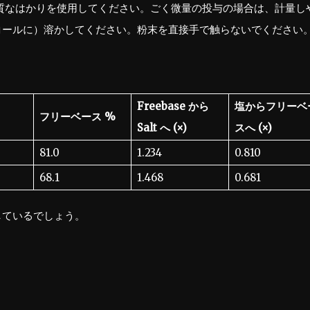
良質なはかりを使用してください。ごく微量の投与の場合は、計量し
アルコールに）溶かしてください。粉末を直接手で触らないでください
Freebase から
塩からフリーベ
フリーベース %
Salt へ (×)
スへ (×)
81.0
1.234
0.810
68.1
1.468
0.681
しているでしょう。