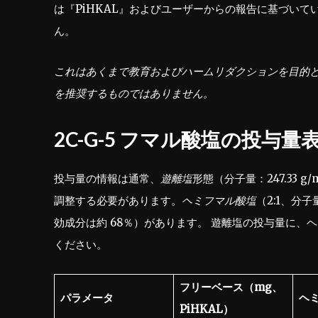
は『PiHKAL』およびユーザーからの報告に基づい
ん。
これはあくまで教育およびハームリダクションを目的と
を推奨するものではありません。
2C-G-5 フマル酸塩の投与量
投与量の情報は通常、
遊離塩
形態（分子量：247.33 
調整する必要があります。
ヘミフマル酸塩
（2:1、分子
効成分は約 68％）があります。 遊離塩の投与量に、ヘミ
ください。
フリーベース（mg、
パラメータ
ヘ
PiHKAL）