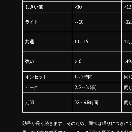
しきい値
<10
<12
ライト
～10
~12
共通
10～16
12
強い
>16
>19
オンセット
1～2時間
同
ピーク
2.5～3時間
同
期間
32～48時間
同
効果が長く続きます。そのため、通常は眠りにつきに