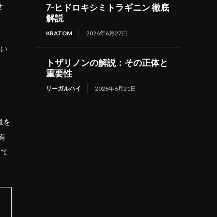
せ
7-ヒドロキシミトラギニン 徹底
解説
KRATOM
2026年6月27日
い
トザリノンの解説：その正体と
重要性
リーガルハイ
2026年6月21日
量を
、有
じて