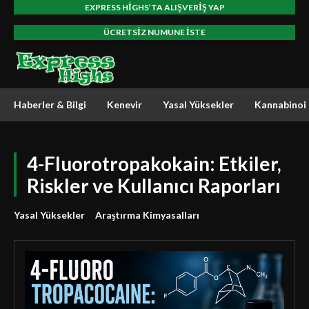
EXPRESS HIGHS’TA ALIŞVERIŞ YAP
ÜCRETSIZ NUMUNE ISTE
Haberler & Bilgi
Kenevir
Yasal Yüksekler
Kannabinoi
4-Fluorotropakokain: Etkiler,
Riskler ve Kullanıcı Raporları
Yasal Yüksekler
Araştırma Kimyasalları