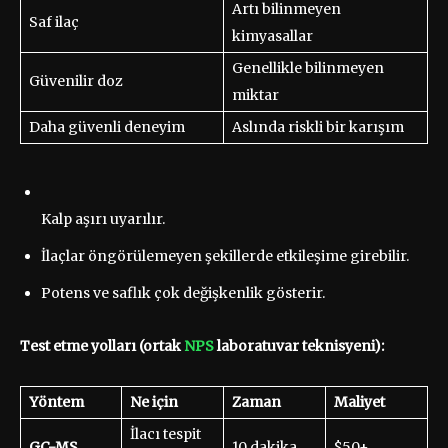
Artı bilinmeyen
Saf ilaç
kimyasallar
Genellikle bilinmeyen
Güvenilir doz
miktar
Daha güvenli deneyim
Aslında riskli bir karışım
Kalp aşırı uyarılır.
İlaçlar öngörülemeyen şekillerde etkileşime girebilir.
Potens ve saflık çok değişkenlik gösterir.
Test etme yolları (ortak
NPS
laboratuvar teknisyeni):
Yöntem
Ne için
Zaman
Maliyet
İlacı tespit
GC-MS
10 dakika
$50+