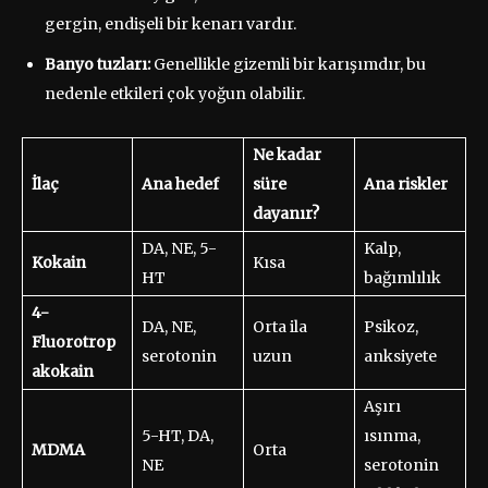
gergin, endişeli bir kenarı vardır.
Banyo tuzları:
Genellikle gizemli bir karışımdır, bu
nedenle etkileri çok yoğun olabilir.
Ne kadar
İlaç
Ana hedef
süre
Ana riskler
dayanır?
DA, NE, 5-
Kalp,
Kokain
Kısa
HT
bağımlılık
4-
DA, NE,
Orta ila
Psikoz,
Fluorotrop
serotonin
uzun
anksiyete
akokain
Aşırı
5-HT, DA,
ısınma,
MDMA
Orta
NE
serotonin