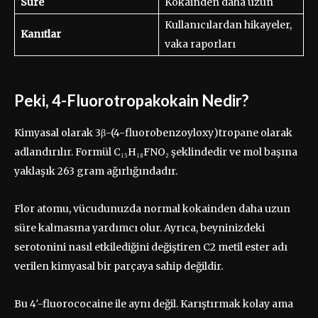
Süre
Kokainden daha uzun
Kullanıcılardan hikayeler,
Kanıtlar
vaka raporları
Peki, 4-Fluorotropakokain Nedir?
Kimyasal olarak 3β-(4-fluorobenzoyloxy)tropane olarak
adlandırılır. Formül C₁₅H₁₈FNO₂ şeklindedir ve mol başına
yaklaşık 263 gram ağırlığındadır.
Flor atomu, vücudunuzda normal kokainden daha uzun
süre kalmasına yardımcı olur. Ayrıca, beyninizdeki
serotonini nasıl etkilediğini değiştiren C2 metil ester adı
verilen kimyasal bir parçaya sahip değildir.
Bu 4′-fluorococaine ile aynı değil. Karıştırmak kolay ama