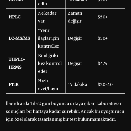
edin
Ne kadar
Zaman
HPLC
$50+
var
değişir
"Yeni"
LC-MS/MS
ilaçlar için
Değişir
$50+
kontroller
Kimliği iki
UHPLC-
kez kontrol
Değişir
$474
HRMS
eder
Hızlı
FTIR
15 dakika
$20-40
evet/hayır
İlaç idrarda 1 ila 2 gün boyunca ortaya çıkar. Laboratuvar
sonuçları bir haftaya kadar sürebilir. Ancak bu uyuşturucu
için özel olarak tasarlanmış bir test bulunmamaktadır.