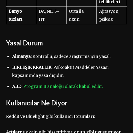
tehlikeleri
Banyo
DA, NE, 5-
Orta ila
Ajitasyon,
tuzları
HT
uzun
psikoz
Yasal Durum
Almanya:
Kontrollü, sadece araştırma için yasal.
BIRLEŞIK KRALLIK:
Psikoaktif Maddeler Yasası
kapsamında yasa dışıdır.
ABD:
Program II analoğu olarak kabul edilir.
Kullanıcılar Ne Diyor
Reddit ve Bluelight gibi kullanıcı forumları:
Artıları:
Kokain gibi hissettiriyor, onun gibi uyuşturuyor,