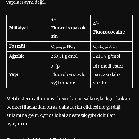
yapıları aynı değil.
4-
4′-
Mülkiyet
Fluorotropakok
Fluorococaine
ain
Formül
C₁₅H₁₈FNO₂
C₁₇H₂₀FNO₄
Ağırlık
263,31 g/mol
321,34 g/mol
3-(p-
Bir metil ester
Yapı
Fluorobenzoylo
parçası daha
xy)tropane
vardır
Metil esterin atlanması, beyin kimyasallarıyla diğer kokain
benzeri ilaçlardan biraz daha farklı etkileşime girdiği
anlamına gelir. Ayrıca lokal anestezik gibi dokuları
uyuşturur.