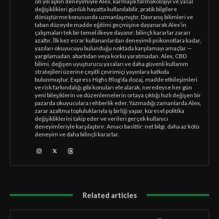
on yılı aşkın deneyimiyle Alex, karmaşık farmakolojiyi ve yasal
değişiklikleri günlük hayatta kullanılabilir, pratik bilgilere
dönüştürme konusunda uzmanlaşmıştır. Davranış bilimleri ve
taban düzeyde madde eğitimi geçmişine dayanarak Alex’in
çalışmaları tek bir temel ilkeye dayanır: bilinçli kararlar zararı
azaltır. İlk kez esrar kullananlardan deneyimli psikonotlara kadar,
yazıları okuyucuyu bulunduğu noktada karşılamayı amaçlar —
yargılamadan, abartıdan veya korku yaratmadan. Alex, CBD
bilimi, değişen uyuşturucu yasaları ve daha güvenli kullanım
stratejileri üzerine çeşitli çevrimiçi yayınlara katkıda
bulunmuştur. Express Highs Blog’da dozaj, madde etkileşimleri
ve risk farkındalığı gibi konuları ele alarak, neredeyse her gün
yeni bileşiklerin ve düzenlemelerin ortaya çıktığı hızlı değişen bir
pazarda okuyuculara rehberlik eder. Yazmadığı zamanlarda Alex,
zarar azaltma topluluklarıyla iş birliği yapar, küresel politika
değişikliklerini takip eder ve verileri gerçek kullanıcı
deneyimleriyle karşılaştırır. Amacı basittir: net bilgi, daha az kötü
deneyim ve daha bilinçli kararlar.
Related articles