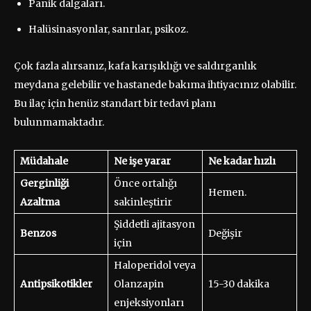
Panik dalgaları.
Halüsinasyonlar, sanrılar, psikoz.
Çok fazla alırsanız, kafa karışıklığı ve saldırganlık
meydana gelebilir ve hastanede bakıma ihtiyacınız olabilir.
Bu ilaç için henüz standart bir tedavi planı
bulunmamaktadır.
Müdahale
Ne işe yarar
Ne kadar hızlı
Gerginliği
Önce ortalığı
Hemen.
Azaltma
sakinleştirir
Şiddetli ajitasyon
Benzos
Değişir
için
Haloperidol veya
Antipsikotikler
Olanzapin
15-30 dakika
enjeksiyonları