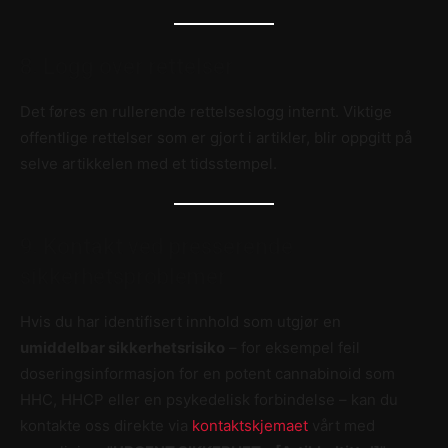
8. Logg over rettelser
Det føres en rullerende rettelseslogg internt. Viktige
offentlige rettelser som er gjort i artikler, blir oppgitt på
selve artikkelen med et tidsstempel.
9. Kontakt ved presserende
sikkerhetsproblemer
Hvis du har identifisert innhold som utgjør en
umiddelbar sikkerhetsrisiko
– for eksempel feil
doseringsinformasjon for en potent cannabinoid som
HHC, HHCP eller en psykedelisk forbindelse – kan du
kontakte oss direkte via
kontaktskjemaet
vårt med