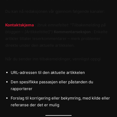
Du kan nå redaksjonen vår gjennom følgende kanaler:
Kontaktskjema
: (bruk emnefeltet: "Tilbakemelding på
bloggen – [Artikkeltittel]")
Kommentarseksjon
:
Enkelte
artikler tillater leserkommentarer – merk problemer
direkte under den aktuelle artikkelen.
Når du sender inn tilbakemeldinger, vennligst oppgi
URL-adressen til den aktuelle artikkelen
Den spesifikke passasjen eller påstanden du
rapporterer
Forslag til korrigering eller bekymring, med kilde eller
referanse der det er mulig