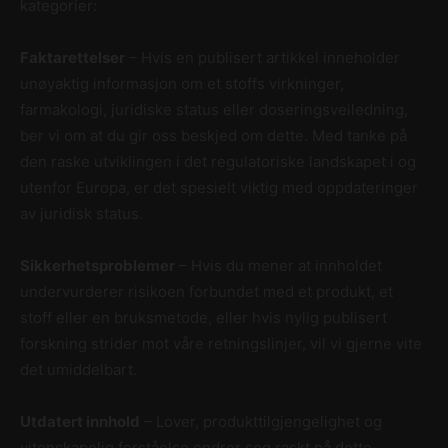
kategorier:
Faktarettelser
– Hvis en publisert artikkel inneholder
unøyaktig informasjon om et stoffs virkninger,
farmakologi, juridiske status eller doseringsveiledning,
ber vi om at du gir oss beskjed om dette. Med tanke på
den raske utviklingen i det regulatoriske landskapet i og
utenfor Europa, er det spesielt viktig med oppdateringer
av juridisk status.
Sikkerhetsproblemer
– Hvis du mener at innholdet
undervurderer risikoen forbundet med et produkt, et
stoff eller en bruksmetode, eller hvis nylig publisert
forskning strider mot våre retningslinjer, vil vi gjerne vite
det umiddelbart.
Utdatert innhold
– Lover, produkttilgjengelighet og
vitenskapelig forståelse endrer seg raskt på dette