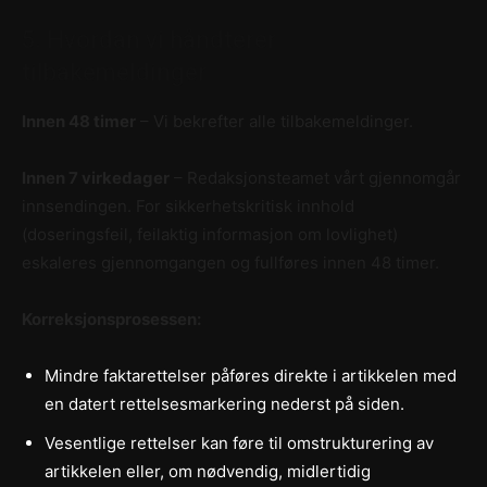
5. Hvordan vi håndterer
tilbakemeldinger
Innen 48 timer
– Vi bekrefter alle tilbakemeldinger.
Innen 7 virkedager
– Redaksjonsteamet vårt gjennomgår
innsendingen. For sikkerhetskritisk innhold
(doseringsfeil, feilaktig informasjon om lovlighet)
eskaleres gjennomgangen og fullføres innen 48 timer.
Korreksjonsprosessen:
Mindre faktarettelser påføres direkte i artikkelen med
en datert rettelsesmarkering nederst på siden.
Vesentlige rettelser kan føre til omstrukturering av
artikkelen eller, om nødvendig, midlertidig