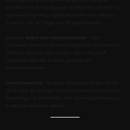
området. Hvis du oppdager en artikkel som refererer til
opphevet lovgivning, utgåtte produkter eller utdatert
forskning, bør du flagge den for gjennomgang.
Ødelagte
lenker eller manglende kilder
– Hvis
referanser, lenker til laboratorierapporter eller eksterne
sitater er ødelagte eller mangler, ber vi deg om å
rapportere dem slik at vi kan gjenopprette
kildetransparensen.
Oversettelsesfeil
– Bloggen vår publiseres på over 20
språk. Hvis du oppdager en feiloversettelse som endrer
betydningen av sikkerhets- eller doseringsinformasjon,
er dette en prioritert rapport.
4. Slik sender du inn tilbakemeldinger