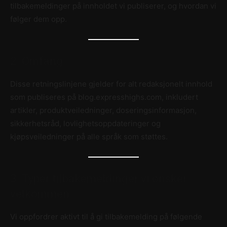
tilbakemeldinger på innholdet vi publiserer, og hvordan vi
følger dem opp.
2. Omfang
Disse retningslinjene gjelder for alt redaksjonelt innhold
som publiseres på blog.expresshighs.com, inkludert
artikler, produktveiledninger, doseringsinformasjon,
sikkerhetsråd, lovlighetsoppdateringer og
kjøpsveiledninger på alle språk som støttes.
3. Typer tilbakemeldinger vi ønsker
velkommen
Vi oppfordrer aktivt til å gi tilbakemelding på følgende