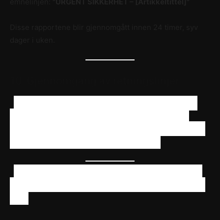
emnelinjen:
"URGENT SIKKERHET – [Artikkeltittel]"
Disse rapportene blir gjennomgått innen 24 timer, syv
dager i uken.
10. Gjennomgang av retningslinjer
Disse retningslinjene gjennomgås hver sjette måned
eller etter vesentlige endringer i våre redaksjonelle
prosesser. Den gjeldende versjonen er alltid tilgjengelig
på blog.expresshighs.com/feedback-policy.
Express Highs – Tilbyr pålitelig informasjon om lovlige
rusmidler, forskningskjemikalier, CBD og cannabis siden
2014.