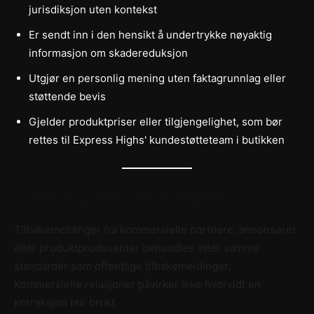
jurisdiksjon uten kontekst
Er sendt inn i den hensikt å undertrykke nøyaktig
informasjon om skadereduksjon
Utgjør en personlig mening uten faktagrunnlag eller
støttende bevis
Gjelder produktpriser eller tilgjengelighet, som bør
rettes til Express Highs' kundestøtteteam i butikken
7. Redaksjonell uavhengighet
Tilbakemeldinger fra kommersielle partnere, annonsører
eller produktprodusenter behandles etter samme
standarder som offentlige tilbakemeldinger.
Kommersielle relasjoner påvirker ikke hvorvidt en
korreksjon blir brukt.