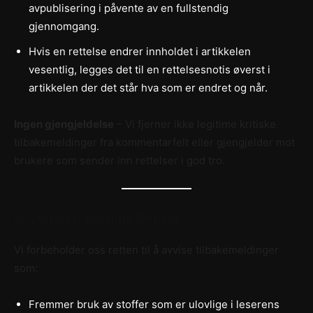
avpublisering i påvente av en fullstendig
gjennomgang.
Hvis en rettelse endrer innholdet i artikkelen
vesentlig, legges det til en rettelsesnotis øverst i
artikkelen der det står hva som er endret og når.
Ingen gjengjeldelse
– Vi fjerner ikke legitime kritiske
tilbakemeldinger fra kommentarfelt eller gjengjelder mot
brukere som sender inn rettelser i god tro.
6. Det vi ikke handler på
Vi forbeholder oss retten til å avvise tilbakemeldinger
som:
Fremmer bruk av stoffer som er ulovlige i leserens