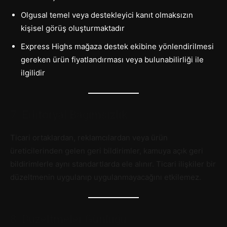
Olgusal temel veya destekleyici kanıt olmaksızın
kişisel görüş oluşturmaktadır
Express Highs mağaza destek ekibine yönlendirilmesi
gereken ürün fiyatlandırması veya bulunabilirliği ile
ilgilidir
7. Editoryal Bağımsızlık
Ticari ortaklardan, reklamcılardan veya ürün
üreticilerinden gelen geri bildirimler, kamuya açık geri
bildirimlerle aynı standartlarda ele alınır. Ticari ilişkiler bir
düzeltmenin uygulanıp uygulanmayacağını etkilemez.
8. Düzeltmeler Günlüğü