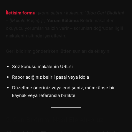
İletişim formu
:
(konu satırını kullanın: "Blog Geri Bildirimi
– [Makale Başlığı]")
Yorum Bölümü:
Belirli makaleler
okuyucu yorumlarına izin verir – sorunları doğrudan ilgili
makalenin altında işaretleyin.
Geri bildirim gönderirken lütfen şunları da ekleyin:
Söz konusu makalenin URL'si
Raporladığınız belirli pasaj veya iddia
Düzeltme öneriniz veya endişeniz, mümkünse bir
kaynak veya referansla birlikte
5. Geri Bildirimi Nasıl Ele Alıyoruz