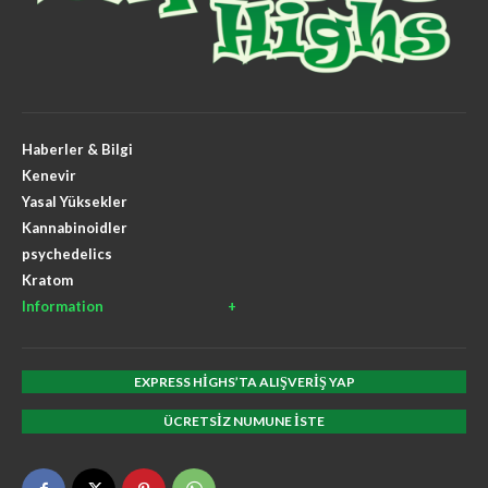
Haberler & Bilgi
Kenevir
Yasal Yüksekler
Kannabinoidler
psychedelics
Kratom
Information
EXPRESS HIGHS’TA ALIŞVERIŞ YAP
ÜCRETSIZ NUMUNE ISTE