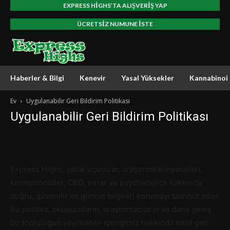
EXPRESS HIGHS’TA ALIŞVERIŞ YAP
ÜCRETSIZ NUMUNE ISTE
Haberler & Bilgi
Kenevir
Yasal Yüksekler
Kannabinoi
Ev
Uygulanabilir Geri Bildirim Politikası
Uygulanabilir Geri Bildirim Politikası
1. Amaç
Express Highs, yasal uçucular, araştırma kimyasalları,
kannabinoidler, CBD, esrar ve psychedelics hakkında
doğru, güvenilir ve güncel bilgileri korumayı taahhüt eder.
Bu politika, okuyucuların, araştırmacıların ve daha geniş
bir topluluğun yayınlanan içeriğimiz hakkında nasıl geri