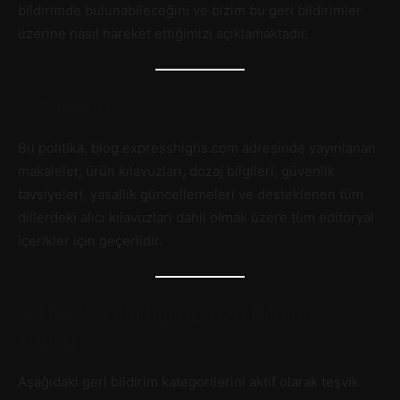
bildirimde bulunabileceğini ve bizim bu geri bildirimler
üzerine nasıl hareket ettiğimizi açıklamaktadır.
2. Kapsam
Bu politika, blog.expresshighs.com adresinde yayınlanan
makaleler, ürün kılavuzları, dozaj bilgileri, güvenlik
tavsiyeleri, yasallık güncellemeleri ve desteklenen tüm
dillerdeki alıcı kılavuzları dahil olmak üzere tüm editoryal
içerikler için geçerlidir.
3. Hoş Karşıladığımız Geri Bildirim
Türleri
Aşağıdaki geri bildirim kategorilerini aktif olarak teşvik