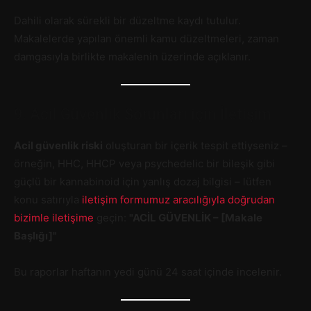
Dahili olarak sürekli bir düzeltme kaydı tutulur.
Makalelerde yapılan önemli kamu düzeltmeleri, zaman
damgasıyla birlikte makalenin üzerinde açıklanır.
9. Acil Güvenlik Sorunları için İletişim
Acil güvenlik riski
oluşturan bir içerik tespit ettiyseniz –
örneğin, HHC, HHCP veya psychedelic bir bileşik gibi
güçlü bir kannabinoid için yanlış dozaj bilgisi – lütfen
konu satırıyla
iletişim formumuz aracılığıyla doğrudan
bizimle iletişime
geçin:
"ACİL GÜVENLİK – [Makale
Başlığı]"
Bu raporlar haftanın yedi günü 24 saat içinde incelenir.