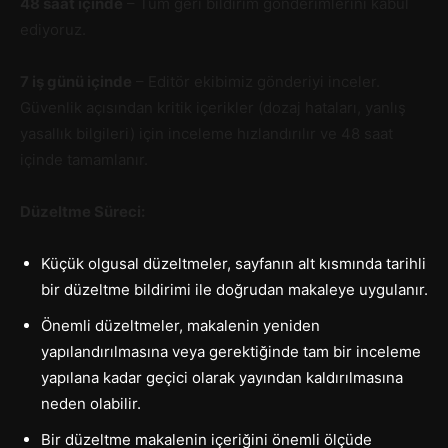
48 saat içinde
– Tüm geri bildirim gönderimlerini kabul
ediyoruz.
7 iş günü içinde
– Editör ekibimiz gönderiyi inceler.
Güvenlik açısından kritik içerikler (dozaj hataları, yanlış
yasallık bilgileri) için inceleme hızlandırılır ve 48 saat
içinde tamamlanır.
Düzeltme Süreci:
Küçük olgusal düzeltmeler, sayfanın alt kısmında tarihli
bir düzeltme bildirimi ile doğrudan makaleye uygulanır.
Önemli düzeltmeler, makalenin yeniden
yapılandırılmasına veya gerektiğinde tam bir inceleme
yapılana kadar geçici olarak yayından kaldırılmasına
neden olabilir.
Bir düzeltme makalenin içeriğini önemli ölçüde