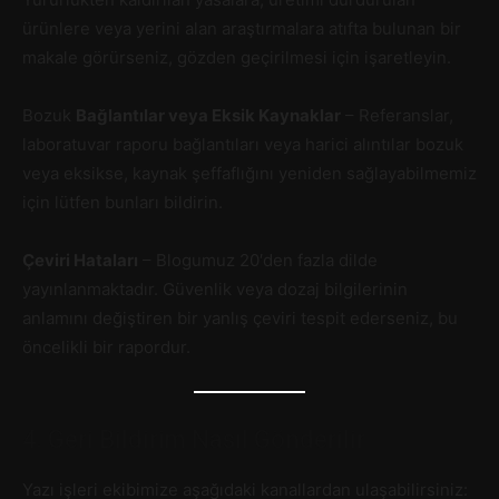
ürünlere veya yerini alan araştırmalara atıfta bulunan bir
makale görürseniz, gözden geçirilmesi için işaretleyin.
Bozuk
Bağlantılar veya Eksik Kaynaklar
– Referanslar,
laboratuvar raporu bağlantıları veya harici alıntılar bozuk
veya eksikse, kaynak şeffaflığını yeniden sağlayabilmemiz
için lütfen bunları bildirin.
Çeviri Hataları
– Blogumuz 20′den fazla dilde
yayınlanmaktadır. Güvenlik veya dozaj bilgilerinin
anlamını değiştiren bir yanlış çeviri tespit ederseniz, bu
öncelikli bir rapordur.
4. Geri Bildirim Nasıl Gönderilir
Yazı işleri ekibimize aşağıdaki kanallardan ulaşabilirsiniz: