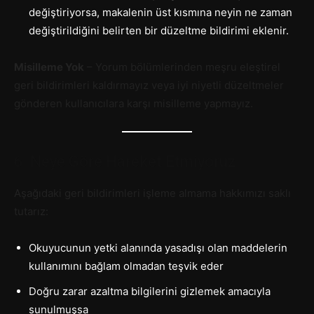
değiştiriyorsa, makalenin üst kısmına neyin ne zaman
değiştirildiğini belirten bir düzeltme bildirimi eklenir.
Misilleme Yok
– Yorum bölümlerinden meşru eleştirel
geri bildirimleri kaldırmayız veya iyi niyetli düzeltmeler
gönderen kullanıcılara karşı misilleme yapmayız.
6. Neye Göre Hareket Etmiyoruz
Aşağıdaki geri bildirimleri işleme almama hakkımızı saklı
tutarız:
Okuyucunun yetki alanında yasadışı olan maddelerin
kullanımını bağlam olmadan teşvik eder
Doğru zarar azaltma bilgilerini gizlemek amacıyla
sunulmuşsa