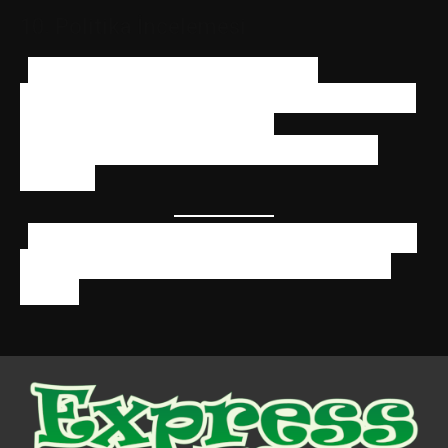
10. Politika İncelemesi
Bu politika her altı ayda bir veya editoryal
süreçlerimizdeki önemli değişikliklerin ardından gözden
geçirilir. Güncel versiyon her zaman
blog.expresshighs.com/feedback-policy adresinde
mevcuttur.
Express Highs – 2014′ten beri yasal uçucular, araştırma
kimyasalları, CBD ve esrar hakkında güvenilir bilgiler
sağlıyor.