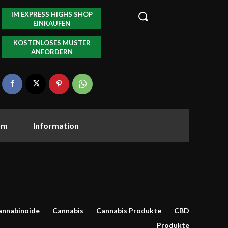
IM EXPRESS HIGHS SHOP
EINKAUFEN
KOSTENLOSES MUSTER
ANFORDERN
om
Information
annabinoide
Cannabis
Cannabis Produkte
CBD
Produkte