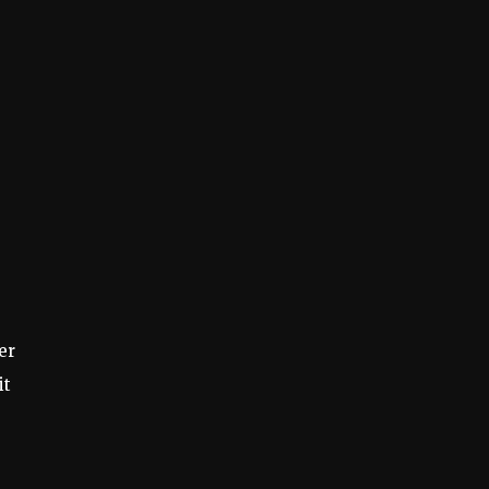
er
it