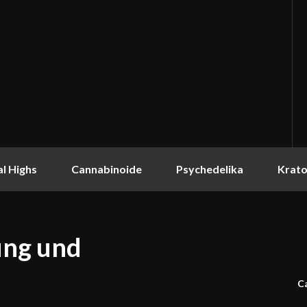
l Highs
Cannabinoide
Psychedelika
Krat
ung und
C