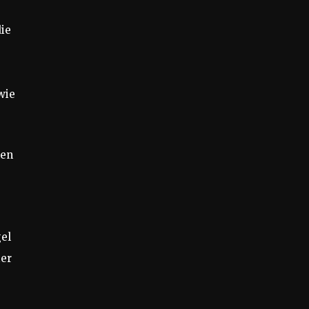
ie
wie
nen
gel
ter