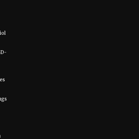
iol
BD-
ies
ngs
n